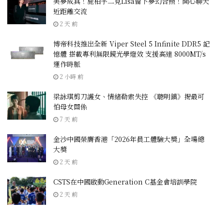
美夢成真！施柏宇二見Lisa留下夢幻合照！開心聊天
近距離交流
2 天 前
博帝科技推出全新 Viper Steel 5 Infinite DDR5 記
憶體 搭載專利無限鏡光學燈效 支援高達 8000MT/s
運作時脈
2 小時 前
梁詠琪剪刀護女、情緒勒索失控 《聰明鎮》揭最可
怕母女關係
7 天 前
金沙中國榮膺香港「2026年員工體驗大獎」全場總
大獎
2 天 前
CSTS在中國啟動Generation C基金會培訓學院
2 天 前