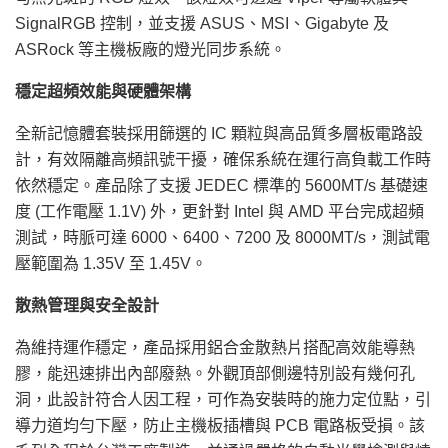
SignalRGB 控制，並支援 ASUS、MSI、Gigabyte 及
ASRock 等主機板廠的燈光同步系統。
穩定超頻效能與硬體架構
全新記憶體套裝採用篩選的 IC 顆粒與高品質多層板電路設
計，有效隔離高頻訊號干擾，確保系統在運行高負載工作時
依然穩定。產品除了支援 JEDEC 標準的 5600MT/s 基礎速
度 (工作電壓 1.1V) 外，更針對 Intel 與 AMD 平台完成超頻
測試，時脈可達 6000、6400、7200 及 8000MT/s，測試電
壓範圍為 1.35V 至 1.45V。
散熱管理與安全設計
為維持運作穩定，產品採用鋁合金散熱片搭配高效能導熱
膠，能迅速排出內部廢熱。外觀頂部側邊特別設有幾何孔
洞，此設計符合人因工程，可作為安裝時的施力定位點，引
導力道均勻下壓，防止主機板插槽與 PCB 電路板受損。該