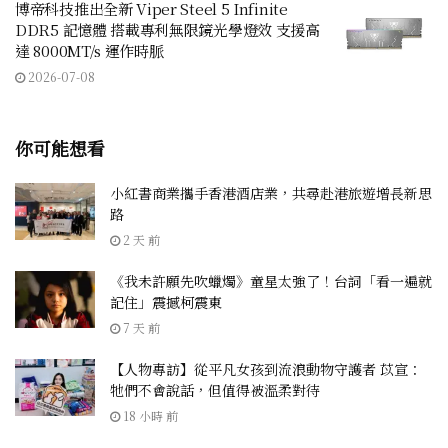
博帝科技推出全新 Viper Steel 5 Infinite
DDR5 記憶體 搭載專利無限鏡光學燈效 支援高
達 8000MT/s 運作時脈
2026-07-08
你可能想看
小紅書商業攜手香港酒店業，共尋赴港旅遊增長新思
路
2 天 前
《我未許願先吹蠟燭》童星太強了！台詞「看一遍就
記住」震撼柯震東
7 天 前
【人物專訪】從平凡女孩到流浪動物守護者 苡宣：
牠們不會說話，但值得被溫柔對待
18 小時 前