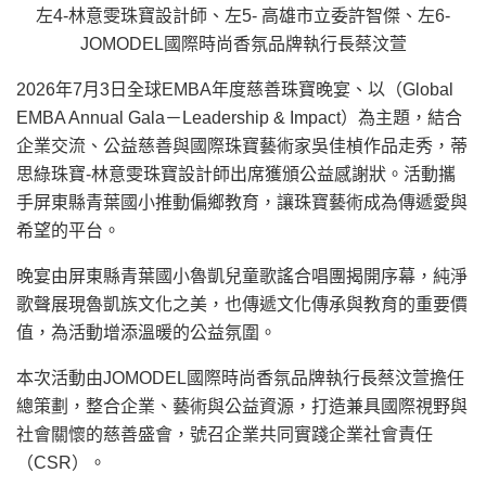
左4-林意雯珠寶設計師、左5- 高雄市立委許智傑、左6-
JOMODEL國際時尚香氛品牌執行長蔡汶萱
2026年7月3日全球EMBA年度慈善珠寶晚宴、以（Global
EMBA Annual Gala－Leadership & Impact）為主題，結合
企業交流、公益慈善與國際珠寶藝術家吳佳楨作品走秀，蒂
思綠珠寶-林意雯珠寶設計師出席獲頒公益感謝狀。活動攜
手屏東縣青葉國小推動偏鄉教育，讓珠寶藝術成為傳遞愛與
希望的平台。
晚宴由屏東縣青葉國小魯凱兒童歌謠合唱團揭開序幕，純淨
歌聲展現魯凱族文化之美，也傳遞文化傳承與教育的重要價
值，為活動增添溫暖的公益氛圍。
本次活動由JOMODEL國際時尚香氛品牌執行長蔡汶萱擔任
總策劃，整合企業、藝術與公益資源，打造兼具國際視野與
社會關懷的慈善盛會，號召企業共同實踐企業社會責任
（CSR）。