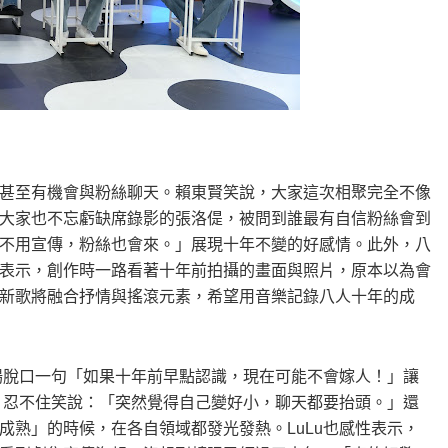
甚至有機會與粉絲聊天。賴東賢笑說，大家這次相聚完全不像
大家也不忘虧缺席錄影的張洛偍，被問到誰最有自信粉絲會到
不用宣傳，粉絲也會來。」展現十年不變的好感情。此外，八
表示，創作時一路看著十年前拍攝的畫面與照片，原本以為會
新歌將融合抒情與搖滾元素，希望用音樂記錄八人十年的成
當場脫口一句「如果十年前早點認識，現在可能不會嫁人！」讓
排，忍不住笑說：「突然覺得自己變好小，聊天都要抬頭。」還
成熟」的時候，在各自領域都發光發熱。LuLu也感性表示，