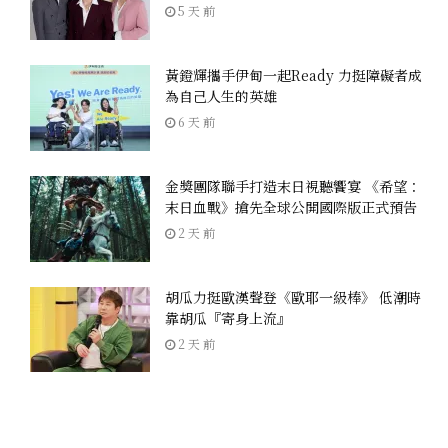
5 天 前
黃鐙輝攜手伊甸一起Ready 力挺障礙者成
為自己人生的英雄
6 天 前
金獎團隊聯手打造末日視聽饗宴 《希望：
末日血戰》搶先全球公開國際版正式預告
2 天 前
胡瓜力挺歐漢聲登《歐耶一級棒》 低潮時
靠胡瓜『寄身上流』
2 天 前