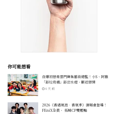
你可能想看
自爆初戀是雲門舞集藝術總監！小S、阿雅
「舔垃圾桶」舔出水痘、斷送戀情
6 天 前
2026《香遇氣泡．香氛季》演唱會登場！
FEniX全員、 拓晞CP雙壓軸