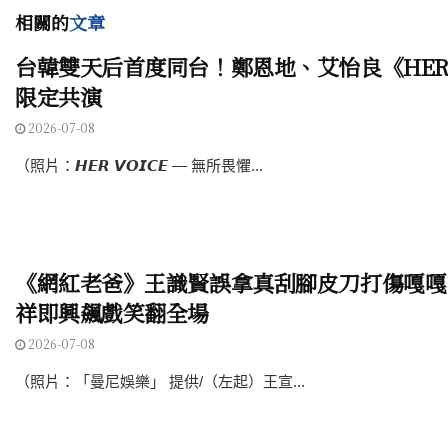
相關的
文章
台韓雙天后首度同台！鄭恩地、艾怡良《HER 
限定共演
2026-07-08
（照片：𝙃𝙀𝙍 𝙑𝙊𝙄𝘾𝙀 — 無所畏懼...
《網紅老爸》王識賢誤拿真刮腳皮刀打傷嘎嘎
祥即興飆戲笑翻全場
2026-07-08
（照片：「曼尼娛樂」 提供/（左起）王宣...