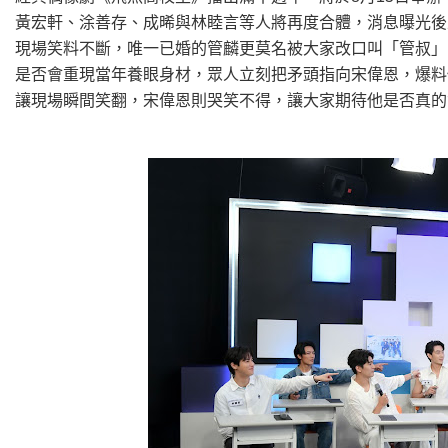
黃宏軒、涂善存、成晞與林睦言等人將再度合體，消息曝光後
現場笑料不斷，唯一已婚的管麟更莫名被大家改口叫「管叔」
是否會重現當年養眼身材，眾人立刻把矛頭指向宋偉恩，爆料
讓現場瞬間笑翻，宋偉恩則哭笑不得，讓大家期待他是否真的