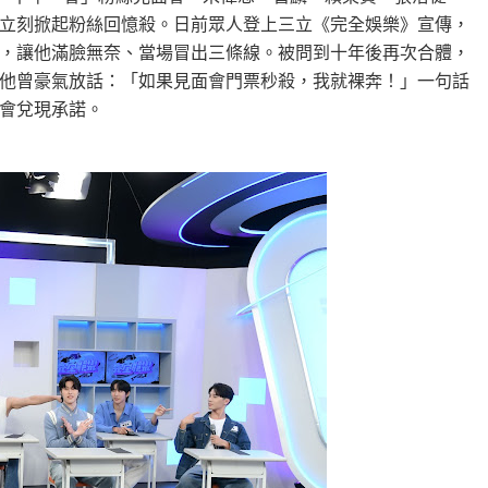
立刻掀起粉絲回憶殺。日前眾人登上三立《完全娛樂》宣傳，
，讓他滿臉無奈、當場冒出三條線。被問到十年後再次合體，
他曾豪氣放話：「如果見面會門票秒殺，我就裸奔！」一句話
會兌現承諾。