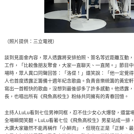
（照片提供：三立電視）
談到見面會內容，眾人透露將安排拍照、簽名等近距離互動，
工作，「比較像朋友聚會，大家一直聊天、一直鬧。」節目中
場時，眾人異口同聲回答：「洛偍！」還笑說：「他一定覺得
人也首度透露正籌備十週年紀念歌曲。負責音樂統籌的黃宏軒
寫出一首輕快的歌曲，沒想到最後卻多了許多感動。他透露，
長，也唱出所有《飛魚高校生》粉絲共同擁有的青春回憶。
主持人LuLu看到七位男神同框，忍不住少女心大爆發，還
全場瞬間笑翻。LuLu看著七位《飛魚高校生》男星站成一
大讚大家雖然不能再稱作「小鮮肉」，但現在正是「正鮮、最