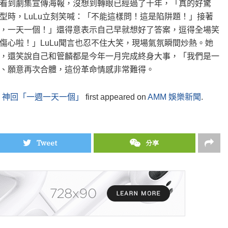
看到劇集宣傳海報，沒想到轉眼已經過了十年，「真的好驚
型時，LuLu立刻笑喊：「不能這樣問！這是陷阱題！」接著
，一天一個！」還得意表示自己早就想好了答案，逗得全場笑
傷心啦！」LuLu聞言也忍不住大笑，現場氣氛瞬間炒熱。她
，還笑說自己和管麟都是今年一月完成終身大事，「我們是一
、願意再次合體，這份革命情感非常難得。
誰？神回「一週一天一個」
first appeared on
AMM 娛樂新聞
.
Tweet
分享