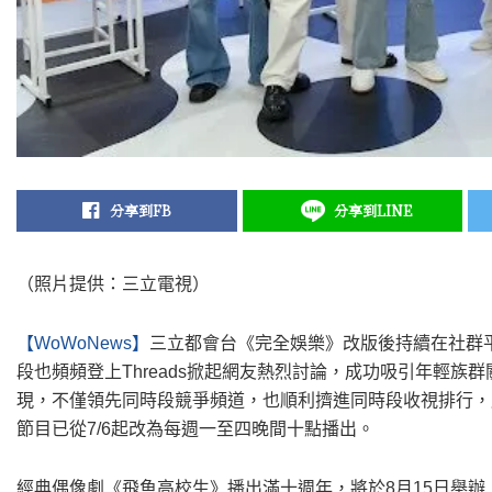
分享到FB
分享到LINE
（照片提供：三立電視）
【WoWoNews】
三立都會台《完全娛樂》改版後持續在社群
段也頻頻登上Threads掀起網友熱烈討論，成功吸引年輕
現，不僅領先同時段競爭頻道，也順利擠進同時段收視排行，
節目已從7/6起改為每週一至四晚間十點播出。
經典偶像劇《飛魚高校生》播出滿十週年，將於8月15日舉