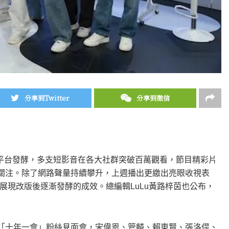
分享到Twitter
分享到微信
平台發酵，多支短影音在各大社群突破百萬觀看，節目精彩片
族群關注。除了網路聲量持續攀升，上週播出更繳出亮眼收視表
展現改版後逐漸發酵的成效。總編輯LuLu黃路梓茵也公布，
辦「十年一會」粉絲見面會，宋偉恩、管麟、賴東賢、張洛偍、