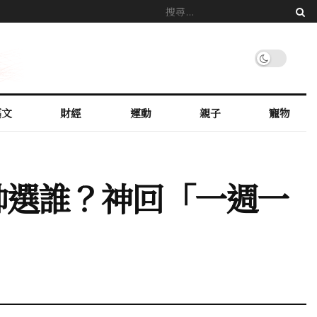
藝文
財經
運動
親子
寵物
7帥選誰？神回「一週一