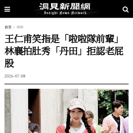
首頁
娛樂
王仁甫笑指是「啦啦隊前輩」
林襄拍肚秀「丹田」拒認老屁
股
2026-07-08