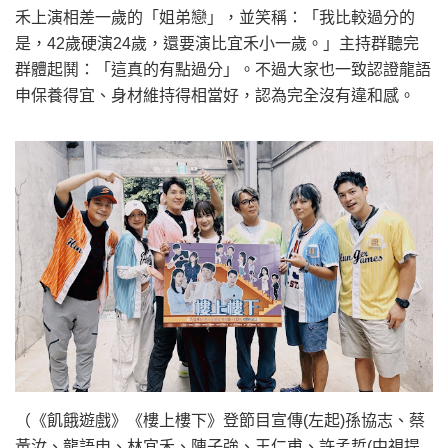
禾上演相差一歲的「姐弟戀」，並笑稱：「我比較過分的
是，42歲硬演24歲，還要演比宜禾小一歲。」主持群聽完
群體起鬨：「這真的有點過分」。不過大家也一致認證龍語
申保養得宜、身材維持得相當好，認為完全沒有違和感。
（《飢餓遊戲》《樓上樓下》登節目宣傳(左起)孫協志、蔡
黃汝、龍語申、林宜禾、陳子強、王仁甫、許孟哲(中視提