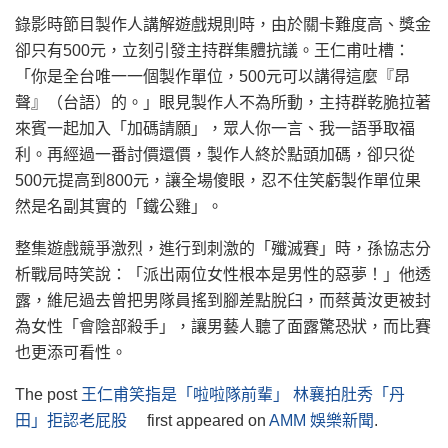
錄影時節目製作人講解遊戲規則時，由於關卡難度高、獎金
卻只有500元，立刻引發主持群集體抗議。王仁甫吐槽：
「你是全台唯一一個製作單位，500元可以講得這麼『昂
聲』（台語）的。」眼見製作人不為所動，主持群乾脆拉著
來賓一起加入「加碼請願」，眾人你一言、我一語爭取福
利。再經過一番討價還價，製作人終於點頭加碼，卻只從
500元提高到800元，讓全場傻眼，忍不住笑虧製作單位果
然是名副其實的「鐵公雞」。
整集遊戲競爭激烈，進行到刺激的「殲滅賽」時，孫協志分
析戰局時笑說：「派出兩位女性根本是男性的惡夢！」他透
露，維尼過去曾把男隊員搖到腳差點脫臼，而蔡黃汝更被封
為女性「會陰部殺手」，讓男藝人聽了面露驚恐狀，而比賽
也更添可看性。
The post
王仁甫笑指是「啦啦隊前輩」 林襄拍肚秀「丹
田」拒認老屁股
first appeared on
AMM 娛樂新聞
.