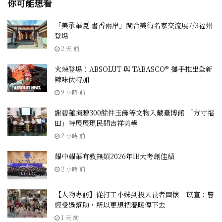
你可能想看
「美承華夏 書香兩岸」閩台美術名家交流展7/3福州
登場
2 天 前
火辣登場：ABSOLUT 與 TABASCO® 攜手推出全新
辣味伏特加
9 小時 前
謝碧蓮捐贈300餘件玉飾等文物入藏臺博館 「方寸福
田」特展展現民間吉祥美學
2 小時 前
耀中耀華有教無類2026年IB大考創佳績
2 小時 前
【人物專訪】從打工小妹到投入長者關懷 苡宣：曾
經受過幫助，所以更想把溫暖傳下去
1 天 前