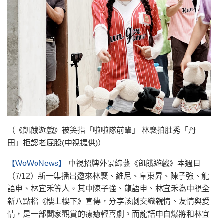
（《飢餓遊戲》被笑指「啦啦隊前輩」 林襄拍肚秀「丹
田」拒認老屁股(中視提供)）
【WoWoNews】
中視招牌外景綜藝《飢餓遊戲》本週日
（7/12）新一集播出邀來林襄、維尼、阜東昇、陳子強、龍
語申、林宜禾等人。其中陳子強、龍語申、林宜禾為中視全
新八點檔《樓上樓下》宣傳，分享該劇交織親情、友情與愛
情，是一部闔家觀賞的療癒輕喜劇。而龍語申自爆將和林宜