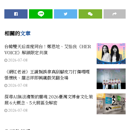
相關的
文章
台韓雙天后首度同台！鄭恩地、艾怡良《HER
VOICE》解鎖限定共演
2026-07-08
《網紅老爸》王識賢誤拿真刮腳皮刀打傷嘎嘎
張懷秋、羅志祥即興飆戲笑翻全場
2026-07-08
探尋AI無法複製的靈魂 2026臺灣文博會文化策
展 6大概念、5大展區全解密
2026-07-08