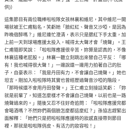
供)）
這集節目有兩位職棒啦啦隊女孩林襄和維尼，其中維尼一開
場就被王仁甫點名，笑虧她「臉紅紅、聲音又沙啞，是因為
昨晚宿醉嗎？」維尼連忙澄清，表示只是腮紅下手太重，加
上前一天到球場應援太投入，喊得太大聲才會「燒聲」。王
仁甫隨即笑說：「啦啦隊應援很辛苦，妳算是認真的，不像
林襄這種老屁股。」林襄一聽立刻跳出來替自己平反：「哪
有！我也喊得很大聲！」一邊說還一邊用力拍著自己的肚
子，自豪表示：「我是丹田有力，不會讓自己燒聲。」她也
坦言，剛加入啦啦隊時其實也曾經歷過聲音沙啞的階段，
「那時候還不會用丹田發聲。」王仁甫立刻接話笑虧：「妳
就是前輩了，知道怎麼樣才不會讓自己燒聲，以前也是一路
燒聲過來的。」隨後又忍不住好奇追問：「啦啦隊應援完都
會喝酒嗎？不然妳們兩個臉怎麼都這麼紅？」孫協志趕緊出
面解釋：「她們只是把啦啦隊應援時的妝感直接帶到節目
裡，那就是啦啦隊俏皮、有活力的妝容啦！」