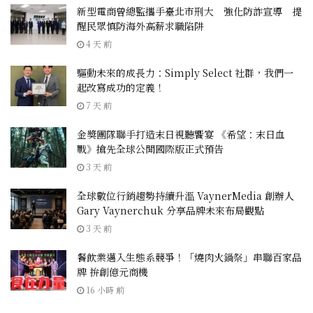
新型電商曾總監攜手臺北市刑大 強化防詐宣導 提
醒民眾慎防海外高薪求職陷阱
4 天 前
驅動未來的成長力：Simply Select 社群，我們一
起改寫成功的定義！
7 天 前
金獎團隊聯手打造末日視聽饗宴 《希望：末日血
戰》搶先全球公開國際版正式預告
3 天 前
全球數位行銷趨勢持續升溫 VaynerMedia 創辦人
Gary Vaynerchuk 分享品牌未來布局觀點
3 天 前
餐飲業邁入生態系競爭！「燒肉火鍋祭」串聯百家品
牌 拚創億元商機
16 小時 前