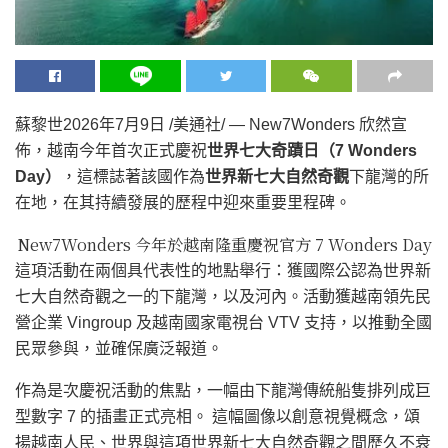
蘇黎世
2026年7月9日
/美通社/ — New7Wonders 欣然宣
佈，越南今年首次正式慶祝
世界七大奇蹟日（7 Wonders
Day）
，這標誌著該國作為
世界新七大自然奇觀
下龍灣的所
在地，在其持續發展的歷程中迎來重要里程碑。
New7Wonders 今年於越南隆重慶祝官方 7 Wonders Day
這項活動在兩個具代表性的地點舉行：獲國際公認為世界新
七大自然奇觀之一的下龍灣，以及河內。活動獲越南領先民
營企業 Vingroup 及越南國家電視台 VTV 支持，以推動全國
民眾參與，並確保廣泛報道。
作為是次慶祝活動的焦點，一幅由下龍灣傳統船隻排列成巨
型數字 7 的插畫正式亮相。 這幅圖像以創意視覺概念，頌
揚越南人民、世界與這項世界新七大自然奇觀之間歷久不衰