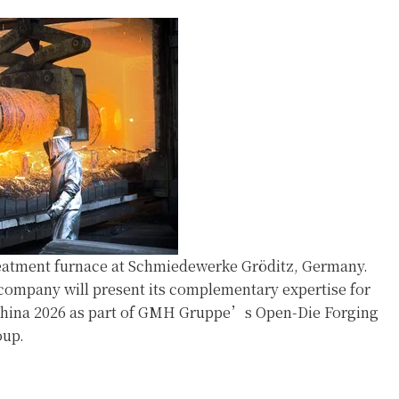
treatment furnace at Schmiedewerke Gröditz, Germany.
company will present its complementary expertise for
g China 2026 as part of GMH Gruppe’s Open-Die Forging
up.