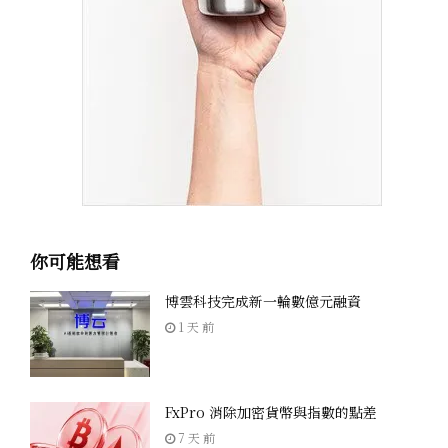
你可能想看
博雲科技完成新一輪數億元融資
1 天 前
FxPro 消除加密貨幣與指數的點差
7 天 前