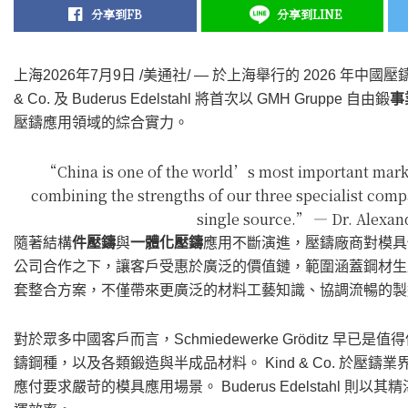
分享到FB
分享到LINE
上海
2026年7月9日
/美通社/ — 於上海舉行的 2026 年中國壓鑄展中，
& Co. 及 Buderus Edelstahl 將首次以 GMH Gruppe 自由鍛
事
壓鑄應用領域的綜合實力。
“China is one of the world’s most important marke
combining the strengths of our three specialist comp
single source.” — Dr. Alexa
隨著結構
件壓鑄
與
一體化壓鑄
應用不斷演進，壓鑄廠商對模具
公司合作之下，讓客戶受惠於廣泛的價值鏈，範圍涵蓋鋼材生
套整合方案，不僅帶來更廣泛的材料工藝知識、協調流暢的製
對於眾多中國客戶而言，Schmiedewerke Gröditz 早
鑄鋼種，以及各類鍛造與半成品材料。 Kind & Co. 於
應付要求嚴苛的模具應用場景。 Buderus Edelstahl