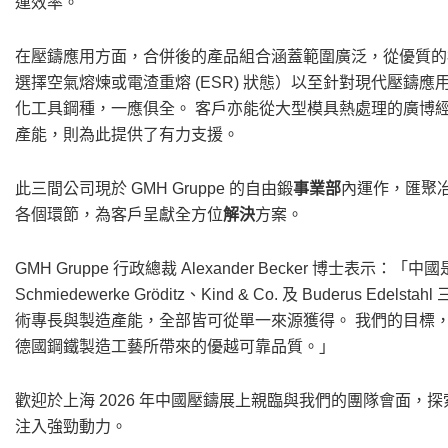
運效率。
在壓鑄應用方面，合併後的產品組合涵蓋範圍廣泛，從優質的標準 5% Cr
選擇空氣熔煉或電渣重熔 (ESR) 狀態）以至針對現代壓
化工具鋼種，一應俱全。 客戶亦能從大型模具熱處理的廣博經驗中
產能，則為此提供了有力支援。
此三間公司現於 GMH Gruppe 的自由鍛
事業部
內運作，匯聚
各個環節，為客戶呈獻全方位
解決
方案。
GMH Gruppe 行政總裁 Alexander Becker 博士
Schmiedewerke Gröditz、Kind & Co. 及 Buder
術專長與製造產能，全部皆可從單一來源獲得。 我們的目標
德國鋼鐵製造工藝所帶來的優越可靠品質。」
歡迎於上海 2026 年中國壓鑄展上親臨與我們的團隊會面
注入強勁動力。