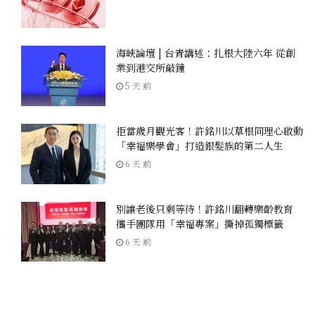
海峽論壇 | 台青講述：扎根大陸六年 從創
業到港交所敲鐘
5 天 前
拒當歲月觀光客！許銘川以草根同理心啟動
「幸福樂學會」打造銀髮族的第二人生
6 天 前
別讓老後只剩等待！許銘川翻轉樂齡教育
攜手團隊用「幸福專案」撕掉孤獨標籤
6 天 前