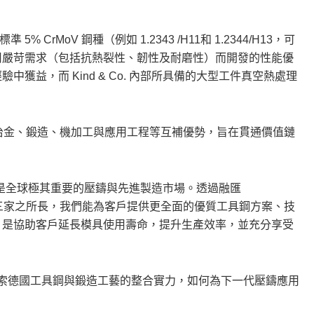
MoV 鋼種（例如 1.2343 /H11和 1.2344/H13，可
鑄應用嚴苛需求（包括抗熱裂性、韌性及耐磨性）而開發的性能優
獲益，而 Kind & Co. 內部所具備的大型工件真空熱處理
冶金、鍛造、機加工與應用工程等互補優勢，旨在貫通價值鏈
表示：「中國是全球極其重要的壓鑄與先進製造市場。透過融匯
us Edelstahl 三家之所長，我們能為客戶提供更全面的優質工具鋼方案、技
，是協助客戶延長模具使用壽命，提升生產效率，並充分享受
，探索德國工具鋼與鍛造工藝的整合實力，如何為下一代壓鑄應用