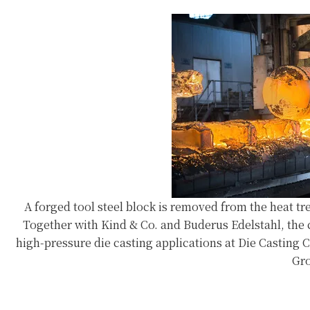
A forged tool steel block is removed from the heat 
Together with Kind & Co. and Buderus Edelstahl, the 
high-pressure die casting applications at Die Castin
Gro