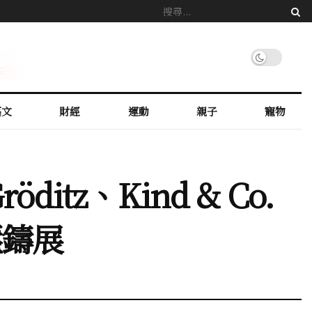
藝文
財經
運動
親子
寵物
itz、Kind & Co.
國壓鑄展