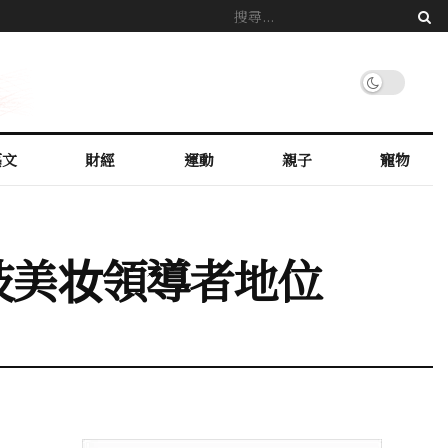
藝文
財經
運動
親子
寵物
技美妆領導者地位