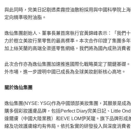
與此同時，完美日記剔透柔霧控油散粉採用與中國科學院上海硅酸
定向精準吸附油脂。
逸仙集團
創始人、董事長兼首席執行官黃錦峰表示：「我們十
力於樹立美妝行業零售的最高標準。本次合作印證了集團多年
加上絲芙蘭的高端全渠道零售網絡，我們將為國內成熟消費者
此次合作亦為
逸仙集團
加速推進國際化戰略奠定了關鍵基礎。
外市場，進一步證明中國已成長為全球美妝創新核心高地。
關於逸仙集團
逸仙集團(NYSE: YSG)作為中國頭部美妝集團，其願景是
購多個彩妝護膚品牌，包括Perfect Diary完美日記、Little On
達爾膚（中國大陸業務）和EVE LOM伊芙瓏。旗下品牌形
線及功效護膚線均有佈局。依托紮實的研發投入與深度消費者