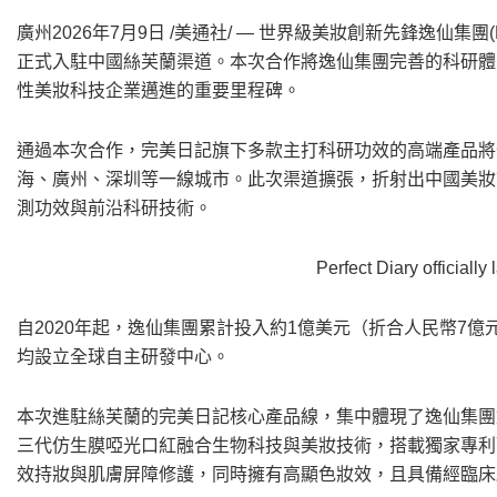
廣州
2026年7月9日
/美通社/ —
世界級美妝創新先鋒
逸仙集團(
正式入駐中國絲芙蘭渠道。本次合作將
逸仙集團
完善的科研體
性美妝科技企業邁進的重要里程碑。
通過本次合作，完美日記旗下多款主打科研功效的高端產品將
海、廣州、深圳等一線城市。此次渠道擴張，折射出中國美妝
測功效與前沿科研技術。
Perfect Diary officiall
自2020年起，
逸仙集團
累計投入約1億美元（折合人民幣7億
均設立
全球自主研發中心
。
本次進駐絲芙蘭的完美日記核心產品線，集中體現了
逸仙集團
三代仿生膜啞光口紅融合生物科技與美妝技術，搭載獨家專利
效持妝與肌膚屏障修護，同時擁有高顯色妝效，且具備經臨床