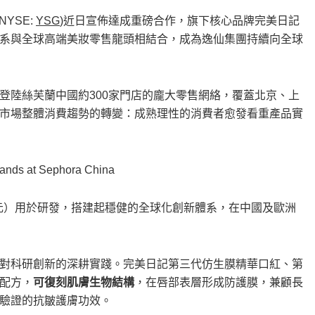
NYSE:
YSG
)近日宣佈達成重磅合作，旗下核心品牌完美日記
系與全球高端美妝零售龍頭相結合，成為
逸仙集團
持續向全球
登陸
絲芙蘭中國
約300家門店的龐大零售網絡，覆蓋北京、上
市場整體消費趨勢的轉變：成熟理性的消費者愈發看重產品實
y lands at Sephora China
元）用於研發，搭建起穩健的全球化創新體系，在中國及歐洲
對科研創新的深耕實踐。完美日記第三代仿生膜精華口紅、第
配方，
可復刻肌膚生物結構
，在唇部表層形成防護膜，兼顧長
驗證的抗皺護膚功效。