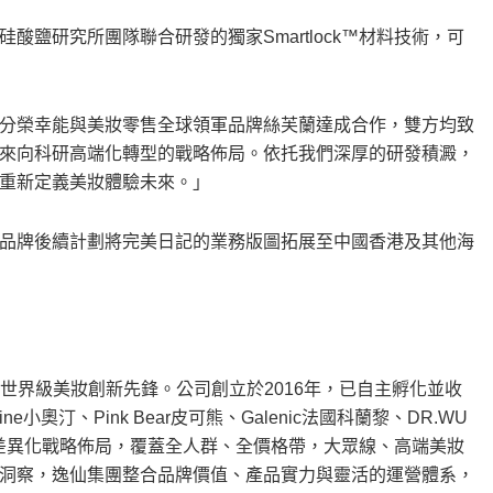
鹽研究所團隊聯合研發的獨家Smartlock™材料技術，可
分榮幸能與美妝零售全球領軍品牌絲芙蘭達成合作，雙方均致
來向科研高端化轉型的戰略佈局。依托我們深厚的研發積澱，
重新定義美妝體驗未來。」
品牌後續計劃將完美日記的業務版圖拓展至中國香港及其他海
成為世界級美妝創新先鋒。公司創立於2016年，已自主孵化並收
dine小奧汀、Pink Bear皮可熊、Galenic法國科蘭黎、DR.WU
成差異化戰略佈局，覆蓋全人群、全價格帶，大眾線、高端美妝
洞察，
逸仙集團
整合品牌價值、產品實力與靈活的運營體系，