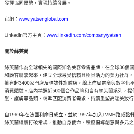
發揮協同優勢，實現持續發展。
官網：
www.yatsenglobal.com
LinkedIn官方主頁：
www.linkedin.com/company/yatsen
關於絲芙蘭
絲芙蘭作為全球領先的國際知名美容零售品牌，在全球36個國
和顧客聯繫起來，建立全球最受信賴且極具活力的美力社群。
擁有超3400家門店及標誌性旗艦店，線上佈局電商與數字
消費體驗。店內精選近500個合作品牌和自有絲芙蘭系列，
髮、護膚等品類，精準匹配消費者需求，持續重塑高端美妝行
自1969年在法國利摩日成立，並於1997年加入LVMH路
絲芙蘭繼續打破常規，推動自身使命，積極倡導創意與多元之