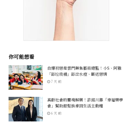
你可能想看
自爆初戀是雲門舞集藝術總監！小S、阿雅
「舔垃圾桶」舔出水痘、斷送戀情
7 天 前
高齡社會的靈魂解藥！許銘川靠「幸福樂學
會」幫助銀髮族拿回生活主動權
6 天 前