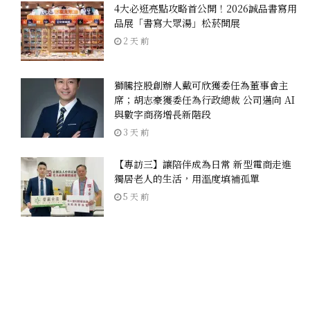
4大必逛亮點攻略首公開！2026誠品書寫用
品展「書寫大眾湯」松菸開展
2 天 前
獅騰控股創辦人戴可欣獲委任為董事會主
席；胡志豪獲委任為行政總裁 公司邁向 AI
與數字商務增長新階段
3 天 前
【專訪三】讓陪伴成為日常 新型電商走進
獨居老人的生活，用溫度填補孤單
5 天 前