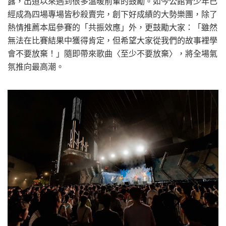
露，出道以來遇到很多溫暖前輩的鼓勵。如今公館青少年已
經成為四場專場皆秒殺賣完，創下好成績的大勢樂團，除了
熱情推薦本屆參賽的「共振效應」外，更鼓勵大家：「雖然
無法在比賽結果中獲得肯定，但希望大家從我們的故事裡學
會不要放棄！」隨即帶來歌曲〈至少不要放棄〉，將全場氣
氛推向最高潮。