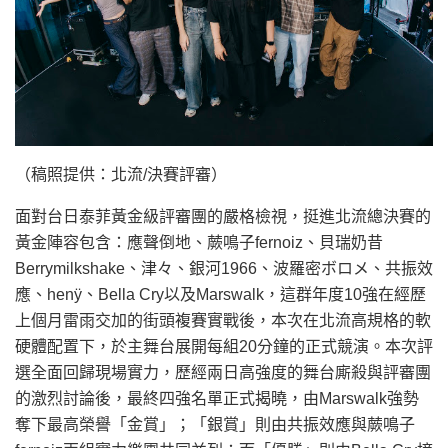
（稿照提供：北流/決賽評審）
面對台日泰菲黃金級評審團的嚴格檢視，挺進北流總決賽的
黃金陣容包含：應聲倒地、蕨鳴子fernoiz、貝瑞奶昔
Berrymilkshake、津々、銀河1966、波羅密ボロメ、共振效
應、henÿ、Bella Cry以及Marswalk，這群年度10強在經歷
上個月雷雨交加的街頭複賽實戰後，本次在北流高規格的軟
硬體配置下，於主舞台展開每組20分鐘的正式競演。本次評
選全面回歸現場實力，歷經兩日高強度的舞台廝殺與評審團
的激烈討論後，最終四強名單正式揭曉，由Marswalk強勢
奪下最高榮譽「金賞」；「銀賞」則由共振效應與蕨鳴子