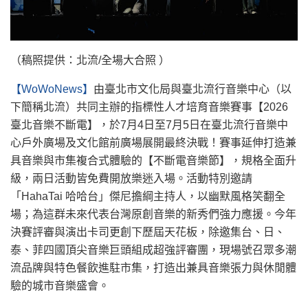
（稿照提供：北流/全場大合照 ）
【WoWoNews】
由臺北市文化局與臺北流行音樂中心（以
下簡稱北流）共同主辦的指標性人才培育音樂賽事【2026
臺北音樂不斷電】，於7月4日至7月5日在臺北流行音樂中
心戶外廣場及文化館前廣場展開最終決戰！賽事延伸打造兼
具音樂與市集複合式體驗的【不斷電音樂節】，規格全面升
級，兩日活動皆免費開放樂迷入場。活動特別邀請
「HahaTai 哈哈台」傑尼擔綱主持人，以幽默風格笑翻全
場；為這群未來代表台灣原創音樂的新秀們強力應援。今年
決賽評審與演出卡司更創下歷屆天花板，除邀集台、日、
泰、菲四國頂尖音樂巨頭組成超強評審團，現場號召眾多潮
流品牌與特色餐飲進駐市集，打造出兼具音樂張力與休閒體
驗的城市音樂盛會。