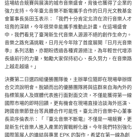
這場結合競賽與展演的城市音樂盛會，背後也獲得了企業的
強力支持。今年臺北音樂不斷電攜手合作的日月光文教基金
會董事長吳田玉表示：「我們十分肯定北流在流行音樂人才
培育的深耕，今年很榮幸能攜手推動此計畫。在這場盛會
中，我們看見了臺灣新生代音樂人源源不絕的創作生命力。
音樂之路充滿挑戰，日月光今年除了首度展開『日月光音樂
季』系列活動，亦期盼透過各種資源挹注，為年輕世代增添
長遠前行的力量，勉勵大家保持初心、長久努力，在音樂路
上越走越遠。」
決賽第二日選四組優勝團隊後，主辦單位隨即在現場舉辦媒
合交流說明會。脫穎而出的優勝團隊將與這群來自海內外的
指標策展人及媒體代表進行面對面交流，不僅能獲得第一線
國際市場的即時回饋，更有機會在現場直接洽談海外巡演、
跨國音樂節登台等具體合作可能性。臺北流行音樂中心董事
長梁序倫表示：「『臺北音樂不斷電』不僅是一場競賽，更
是新生代音樂人進入產業的實戰孵化器。今年我們特別強化
國際策展人的連結與專業 EPK 的製作，希望在第一線為創