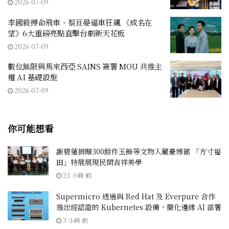
2026-07-09
李國毅搏命飛車、蔡亘晏逼車狂飆 《成名在
望》6大重磅亮點直擊台劇新天花板
2026-07-09
數位無限與馬來西亞 SAINS 簽署 MOU 共推主
權 AI 基礎設施
2026-07-09
你可能想看
謝碧蓮捐贈300餘件玉飾等文物入藏臺博館 「方寸福
田」特展展現民間吉祥美學
23 小時 前
Supermicro 透過與 Red Hat 及 Everpure 合作
推出經認證的 Kubernetes 設備，簡化邊緣 AI 部署
3 小時 前