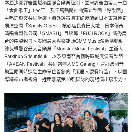
本屆決賽評審團堪稱國際音樂祭級別，臺灣評審由第三十屆
「金曲歌王」Leo王，及千萬點閱神曲獨立樂團「好樂團」
主唱許瓊文共同坐鎮。海外評審則重磅邀請到日本東京傳奇
展演空間「Spotify O-nest」核心店長森田大地、日本傳奇
演唱會製作公司「SMASH」且統籌「FUJI ROCK」新秀舞
台的森脇親良、泰國最大娛樂龍頭GMM Music演藝活動副
總裁暨曼谷最大音樂祭「Monster Music Festival」主辦人
Farkfhun Srisuntisuk，以及東南亞首個跨區域展演音樂節
「AXEAN Festival」共同創辦人MC Galang，這群跨國音
樂巨頭同時進駐主辦單位首創的「策展人觀賽特區」，以國
際精準市場視角，近距離感受10強團隊的現場演出感染力。