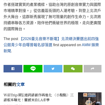
作者搭建實質的產業橋樑，協助台灣的原創音樂實力與國際
市場精準對接。」從信義區街頭的人潮考驗，到登上北流戶
外大舞台，這群新秀展現了無可限量的創作生命力。北流將
持續串聯各方資源，陪伴他們衝破世界的極限，走向更廣闊
的國際舞台。
The post
【2026臺北音樂不斷電】北流總決賽選出前四強
公館青少年自曝曾報名卻落選
first appeared on
AMM 娛樂
新聞
.
相關的
文章
WillTrip須弘道跨語創作再進化 〈小點點〉三
語版本曝光！靈感來自LA求學