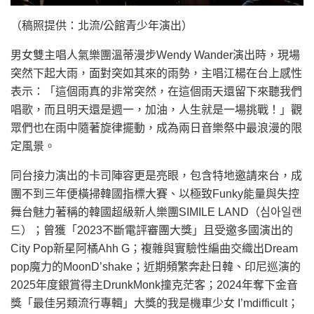
（稿照提供：北流/公館青少年演出）
男女雙主唱人氣樂團溫蒂漫步Wendy Wander演出時，現場
突然下起大雨，面對突如其來的雨勢，主唱江楊在台上感性
表示：「這個雨真的非常突然，在這個雨天還留下來聽我們
唱歌，而且明天還是週一，加油，人生就是一場挑戰！」觀
眾們也在雨中隨著旋律擺動，成為兩日音樂祭中最浪漫的限
定風景。
同台接力演出的卡司陣容更是亮眼，包含特地邀請來台，成
團不到三年便橫掃韓國指標大賽、以極致Funky能量與失控
舞台魅力著稱的韓國超級新人樂團SIMILE LAND（심아일랜
드）；曾獲「2023不斷電評審團大獎」且受邀多國演出的
City Pop新星阿橘Ahh G；複雜與實驗性編曲交織出Dream
pop魔力的MoonD’shake；近期頻繁奔赴日韓、印尼巡演的
2025年度銀賞得主DrunkMonk撞克茫客；2024年奪下金音
獎「最佳另類流行專輯」大獎的我是機車少女 I’mdifficult；