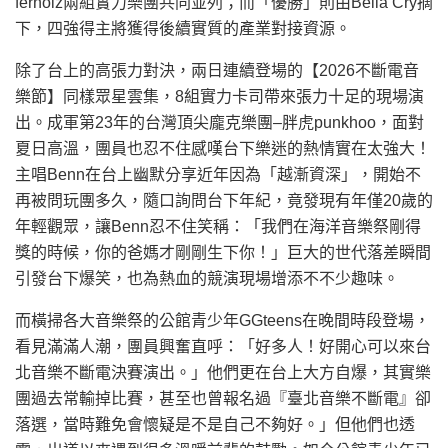
fernoiz兩組實力樂團共同並列；而「優勝」則由Bella Cry摘
下，四強得主將獲得後續實質的產業對接資源。
除了台上的高張力對決，兩日連續登場的【2026不斷電音
樂節】同樣眾星雲集，8組實力卡司帶來張力十足的現場演
出。成軍第23年的台灣頂尖龐克樂團–胖虎punkhoo，面對
夏日高溫，團員也忍不住感嘆台下樂迷的熱情實在太強大！
主唱Benn在台上幽默分享近年因為「越漸資深」，開始不
再被問玩團多久，隨口詢問台下年紀，竟發現有年僅20歲的
年輕觀眾，讓Benn忍不住笑稱：「我們在海洋音樂祭剛得
獎的時候，你的爸媽才剛剛生下你！」巨大的世代落差瞬間
引發台下爆笑，也為熱血的競演現場增添不不少趣味。
而橫掃各大音樂祭的公館青少年GGteens在晚間時段登場，
看見滿滿人潮，團員興奮直呼：「好多人！好開心可以來台
北音樂不斷電決賽演出。」他們更在台上大方自爆，其實樂
團過去常輸掉比賽，甚至也曾報名過『臺北音樂不斷電』卻
落選，當時難免會懷疑是不是自己不夠好。」但他們也透