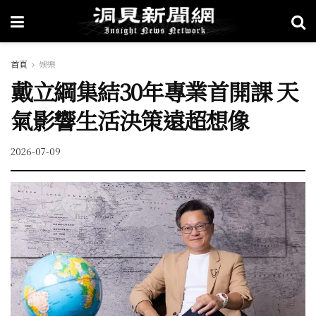
首頁
娛樂
戴立綱集結30年專業首開課 天
氣影響生活決策遠超想像
2026-07-09