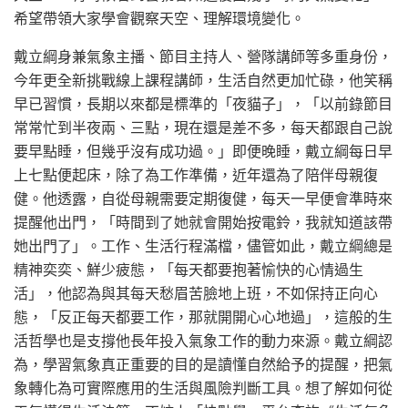
希望帶領大家學會觀察天空、理解環境變化。
戴立綱身兼氣象主播、節目主持人、營隊講師等多重身份，
今年更全新挑戰線上課程講師，生活自然更加忙碌，他笑稱
早已習慣，長期以來都是標準的「夜貓子」，「以前錄節目
常常忙到半夜兩、三點，現在還是差不多，每天都跟自己說
要早點睡，但幾乎沒有成功過。」即便晚睡，戴立綱每日早
上七點便起床，除了為工作準備，近年還為了陪伴母親復
健。他透露，自從母親需要定期復健，每天一早便會準時來
提醒他出門，「時間到了她就會開始按電鈴，我就知道該帶
她出門了」。工作、生活行程滿檔，儘管如此，戴立綱總是
精神奕奕、鮮少疲態，「每天都要抱著愉快的心情過生
活」，他認為與其每天愁眉苦臉地上班，不如保持正向心
態，「反正每天都要工作，那就開開心心地過」，這般的生
活哲學也是支撐他長年投入氣象工作的動力來源。戴立綱認
為，學習氣象真正重要的目的是讀懂自然給予的提醒，把氣
象轉化為可實際應用的生活與風險判斷工具。想了解如何從