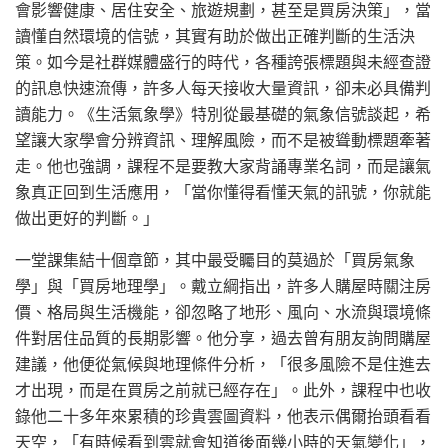
會影響健康、居住安全、旅遊規劃，甚至是買房決策」，當
讀懂自然環境的信號，其實有助於做出正確判斷的生活決
策。如今是社群媒體盛行的時代，各種誇張標題與未經查證
的訊息快速流傳，許多人每天接收大量資訊，卻未必具備判
讀能力。《生活氣象學》特別從最基礎的氣象信號談起，希
望讓大家學會分辨資訊、理解風險，而不是被聳動標題牽著
走。他也強調，課程不是要教大家背誦專業名詞，而是讓氣
象真正回到生活應用，「當你懂得看懂天氣的訊號，你就能
做出更好的判斷。」
一堂課集結十個章節，其中最受矚目的莫過於「買房氣象
學」與「買房地理學」。戴立綱指出，許多人購屋時關注房
價、格局與生活機能，卻忽略了地形、風向、水流與環境條
件對居住品質的長期影響。他分享，過去曾有朋友詢問購屋
建議，他便從氣候與地理條件分析，「很多風險不是住進去
才出現，而是在買房之前就已經存在」。此外，課程中也收
錄他二十多年來累積的珍貴雲圖資料，他表示偶爾抬頭看看
天空，「有時候看到雲就會知道後面幾小時的天氣變化」，