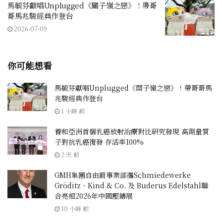
馬毓芬獻唱Unplugged《關子嶺之戀》！帶哥
哥馬兆駿經典作登台
2026-07-09
你可能想看
馬毓芬獻唱Unplugged《關子嶺之戀》！帶哥哥馬
兆駿經典作登台
1 小時 前
養和亞洲首個乳癌放射治療對比研究發現 高劑量質
子對抗乳癌復發 存活率100%
2 天 前
GMH集團自由鍛事業部攜Schmiedewerke
Gröditz、Kind & Co. 及 Buderus Edelstahl聯
合亮相2026年中國壓鑄展
10 小時 前