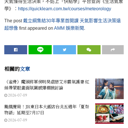
天氣懂得生活決策，不妨上「快點學」平台查詢《生活氣象
學》：
https://quicklearn.com.tw/courses/meteorology
The post
戴立綱集結30年專業首開課 天氣影響生活決策遠
超想像
first appeared on
AMM 娛樂新聞
.
相關的
文章
《雀骨》魔頭將軍侯明昊虐戀艾米霸氣護妻 紅
絲帶蒙眼畫面氛圍感爆棚掀討論
2026-07-09
颱風攪局！JR東日本大飯店台北五週年「夏祭
物語」延期至7月17日
2026-07-09