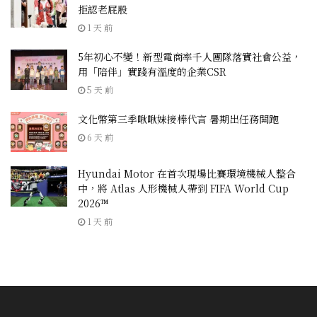
拒認老屁股
1 天 前
5年初心不變！新型電商率千人團隊落實社會公益，
用「陪伴」實踐有溫度的企業CSR
5 天 前
文化幣第三季啾啾妹接棒代言 暑期出任務開跑
6 天 前
Hyundai Motor 在首次現場比賽環境機械人整合
中，將 Atlas 人形機械人帶到 FIFA World Cup
2026™
1 天 前