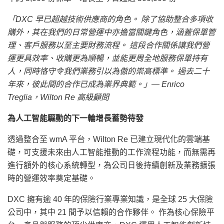
「DXC 早已超越技術供應商的角色。 除了協助整合多項收
購外，其在我們的日常營運中亦擔當關鍵角色，涵蓋保單管
理、客戶服務以至主要財務流程。 這段合作關係讓我們營
運更具效率、收購更為順暢，並能更周全地服務保單持有
人，同時恪守令我們業務引以為傲的崇高標準。 過去二十
年來，彼此間的合作已成為業界典範。」— Enrico
Treglia，Wilton Re 高級顧問
為人工智能驅動的下一輪增長蓄勢待發
透過整合至 wmA 平台，Wilton Re 已建立現代化的雲端基
礎，可支援未來由人工智能推動的工作流程功能，而無需再
進行額外的核心系統轉型，為公司日後持續創新及業務擴張
時的營運效率奠定基礎。
DXC 擁有逾 40 年的保險行業專業知識，是全球 25 大保險
公司中，其中 21 間予以信賴的合作夥伴。 作為核心保險平