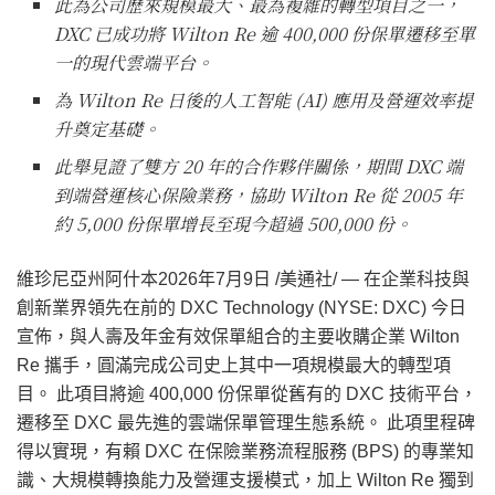
此為公司歷來規模最大、最為複雜的轉型項目之一，
DXC 已成功將 Wilton Re 逾 400,000 份保單遷移至單
一的現代雲端平台。
為 Wilton Re 日後的人工智能 (AI) 應用及營運效率提
升奠定基礎。
此舉見證了雙方 20 年的合作夥伴關係，期間 DXC 端
到端營運核心保險業務，協助 Wilton Re 從 2005 年
約 5,000 份保單增長至現今超過 500,000 份。
維珍尼亞州阿什本
2026年7月9日
/美通社/ — 在企業科技與
創新業界領先在前的 DXC Technology (NYSE: DXC) 今日
宣佈，與人壽及年金有效保單組合的主要收購企業 Wilton
Re 攜手，圓滿完成公司史上其中一項規模最大的轉型項
目。 此項目將逾 400,000 份保單從舊有的 DXC 技術平台，
遷移至 DXC 最先進的雲端保單管理生態系統。 此項里程碑
得以實現，有賴 DXC 在保險業務流程服務 (BPS) 的專業知
識、大規模轉換能力及營運支援模式，加上 Wilton Re 獨到