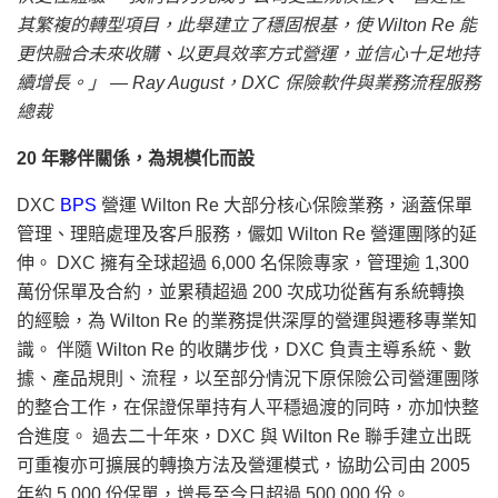
其繁複的轉型項目，此舉建立了穩固根基，使 Wilton Re 能
更快融合未來收購、以更具效率方式營運，並信心十足地持
續增長。」 — Ray August，DXC 保險軟件與業務流程服務
總裁
20 年夥伴關係，為規模化而設
DXC
BPS
營運 Wilton Re 大部分核心保險業務，涵蓋保單
管理、理賠處理及客戶服務，儼如 Wilton Re 營運團隊的延
伸。 DXC 擁有全球超過 6,000 名保險專家，管理逾 1,300
萬份保單及合約，並累積超過 200 次成功從舊有系統轉換
的經驗，為 Wilton Re 的業務提供深厚的營運與遷移專業知
識。 伴隨 Wilton Re 的收購步伐，DXC 負責主導系統、數
據、產品規則、流程，以至部分情況下原保險公司營運團隊
的整合工作，在保證保單持有人平穩過渡的同時，亦加快整
合進度。 過去二十年來，DXC 與 Wilton Re 聯手建立出既
可重複亦可擴展的轉換方法及營運模式，協助公司由 2005
年約 5,000 份保單，增長至今日超過 500,000 份。