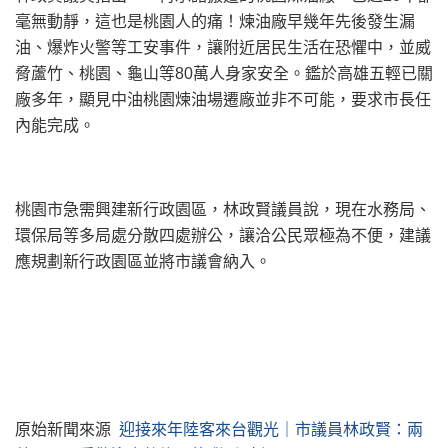
毫無動靜，這也是桃園人的痛！煉油廠早幾年先後發生漏
油、爆炸火警等工安事件，讓附近居民生活在恐懼中，並威
脅蘆竹、桃園、龜山等80萬人身家安全。鑑於高雄五輕已關
廠多年，顯見中油桃園煉油場遷廠並非不可能，要求市長任
內能完成。
桃園市急需興建新行政園區，林政賢議員說，現在水務局、
環保局等多局處分散四處辦公，讓洽公民眾極為不便，建議
應規劃新行政園區並將市議會納入。
原始新聞來源
迎接來年陸客來台觀光｜市議員林政賢：兩