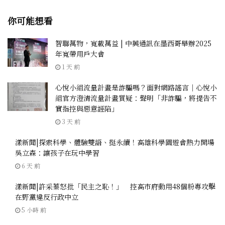
你可能想看
智聯萬物，寬載萬益 | 中興通訊在墨西哥舉辦2025
年寬帶用戶大會
1 天 前
心悅小組流量計畫是詐騙嗎？面對網路謠言｜心悅小
組官方澄清流量計畫質疑：聲明「非詐騙，將提告不
實指控與惡意誣陷」
3 天 前
漾新聞|探索科學、體驗雙語、挺永續！高雄科學園遊會熱力開場
吳立森：讓孩子在玩中學習
6 天 前
漾新聞|許采蓁怒批「民主之恥！」 控高市府動用48個粉專攻擊
在野黨違反行政中立
5 小時 前