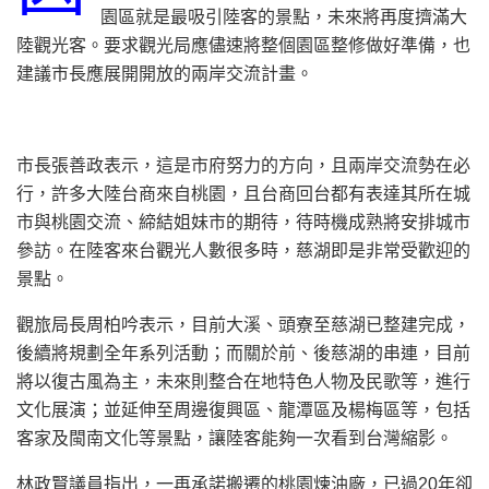
園區就是最吸引陸客的景點，未來將再度擠滿大
陸觀光客。要求觀光局應儘速將整個園區整修做好準備，也
建議市長應展開開放的兩岸交流計畫。
市長張善政表示，這是市府努力的方向，且兩岸交流勢在必
行，許多大陸台商來自桃園，且台商回台都有表達其所在城
市與桃園交流、締結姐妹市的期待，待時機成熟將安排城市
參訪。在陸客來台觀光人數很多時，慈湖即是非常受歡迎的
景點。
觀旅局長周柏吟表示，目前大溪、頭寮至慈湖已整建完成，
後續將規劃全年系列活動；而關於前、後慈湖的串連，目前
將以復古風為主，未來則整合在地特色人物及民歌等，進行
文化展演；並延伸至周邊復興區、龍潭區及楊梅區等，包括
客家及閩南文化等景點，讓陸客能夠一次看到台灣縮影。
林政賢議員指出，一再承諾搬遷的桃園煉油廠，已過20年卻