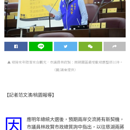
▲ 迎接來年陸客來台觀光，市議員林政賢：兩蔣園區最受歡迎應整修以待。
（圖/議會提供）
【記者范文濱/桃園報導】
因
應明年總統大選後，預期兩岸交流將有新契機，
市議員林政賢市政總質詢中指出，以往慈湖兩蔣