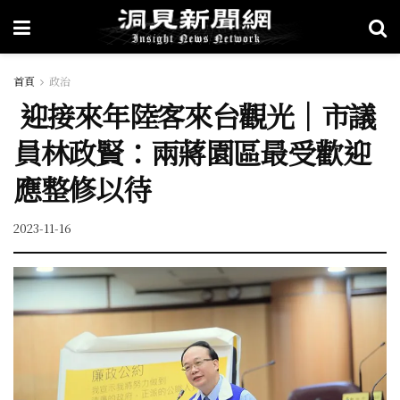
首頁
政治
迎接來年陸客來台觀光｜市議
員林政賢：兩蔣園區最受歡迎
應整修以待
2023-11-16