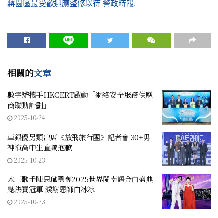
蔣園區最受歡迎應整修以待
警政時報
.
相關的
文章
數字辦攜手HKCERT啟動「網絡安全服務供應
商聯動計劃」
2025-10-24
車銀優另類出席《放飛旅行團》記者會 30+男
神演高中生直喊抱歉
2025-10-23
木工歌手陳思瑋勇奪2025世界閩南語金曲盛典
總決賽冠軍 淚謝恩師白冰冰
2025-10-23