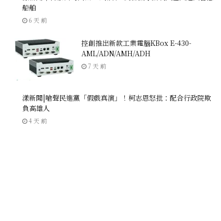
船舶
6 天 前
控創推出新款工業電腦KBox E-430-
AML/ADN/AMH/ADH
7 天 前
漾新聞|嗆聲民進黨「假戲真演」！柯志恩怒批：配合行政院欺
負高雄人
4 天 前