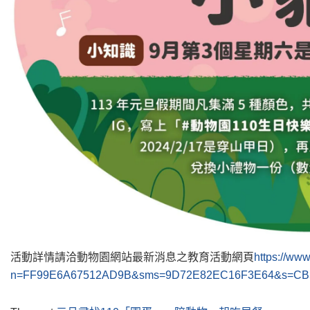
活動詳情請洽動物園網站最新消息之教育活動網頁
https://ww
n=FF99E6A67512AD9B&sms=9D72E82EC16F3E64&s=CB