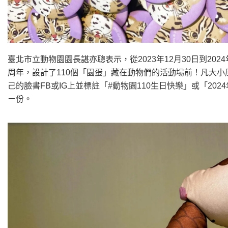
臺北市立動物園園長諶亦聰表示，從2023年12月30日到202
周年，設計了110個「園蛋」藏在動物們的活動場前！凡大小
己的臉書FB或IG上並標註「#動物園110生日快樂」或「2
ㄧ份。