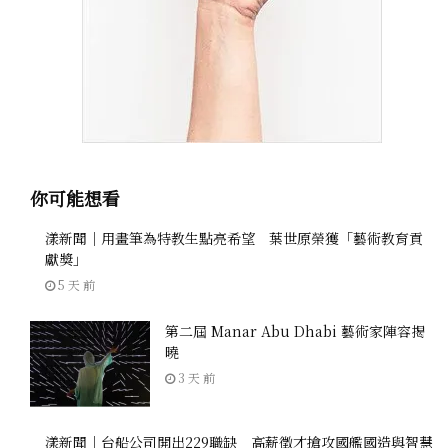
你可能想看
漾新聞｜用畫筆為特教生點亮希望 葉世原榮獲「藝術教育貢
獻獎」
5 天 前
第二屆 Manar Abu Dhabi 藝術家陣容揭
曉
3 天 前
漾新聞｜台船公司開出229職缺 高薪徵才搶攻國艦國造與智慧