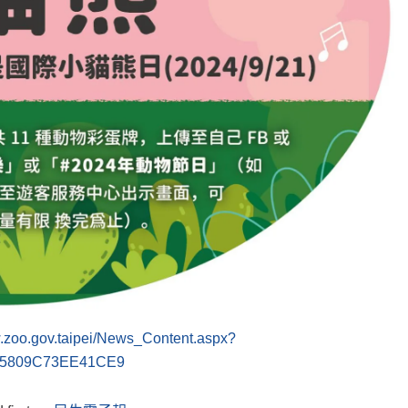
w.zoo.gov.taipei/News_Content.aspx?
5809C73EE41CE9