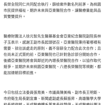
長榮全院同仁共同配合執行，
篩檢案件數名列前茅，為桃園
市民提供福祉，
期許未來與亞東醫院合作，讓醫療量能與品
質雙雙提升。
醫療財團法人徐元智先生醫藥基金會亞東紀念醫院副院長林
子玉表示
，感謝王副市長起頭號召，亞東醫院秉持著哪裡有
需要、
就往該處走的原則，義不容辭全力配合此次合作；
且
在尚未正式簽約前，亞東醫院也已針對急診部分開始合作，
後續亞東醫院將會與鄰近的內壢長榮醫院合作，以協作取代
競爭，
並期許未來桃園亞東醫院、八德長榮醫院等規劃，
都
能加速朝目標前進。
今日包括立法委員張育美、市議員陳美梅、副市長王明鉅、
市府衛生局長劉宜亷、新聞處副處長蘇振昇、
高雄醫學大學
校長楊俊毓、天成醫療體系董事長徐慧伊、
天成醫療社團法