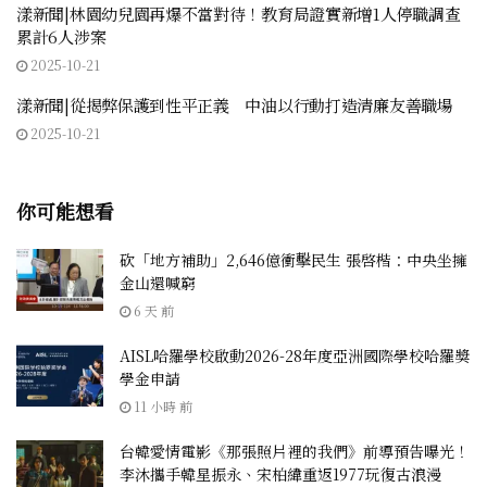
漾新聞|林園幼兒園再爆不當對待！教育局證實新增1人停職調查
累計6人涉案
2025-10-21
漾新聞|從揭弊保護到性平正義 中油以行動打造清廉友善職場
2025-10-21
你可能想看
砍「地方補助」2,646億衝擊民生 張啓楷：中央坐擁
金山還喊窮
6 天 前
AISL哈羅學校啟動2026-28年度亞洲國際學校哈羅獎
學金申請
11 小時 前
台韓愛情電影《那張照片裡的我們》前導預告曝光！
李沐攜手韓星振永、宋柏緯重返1977玩復古浪漫