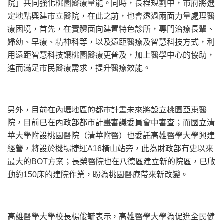
院」共同強化桃園醫療量能。
同時，長程規劃中，市府將選
定地點興建市立醫院，在此之前，
也會透過兩面力量處理醫
療困境，首先，在實體面向建置特色診所，
專門治療長輩、
婦幼、早療、精神科等，
以及遠距醫療及智慧科技方式，
利
用遠距智慧科技讓桃園醫療更普及，加上醫學中心的協助，
進而滿足市民醫療需求，提升醫療效能。
另外，目前在內壢地區的都市計畫未來將設立桃園亞東醫
院，
目前已在內政部都市計畫審議委員會中審查；
而國立清
華大學附設桃園醫院（清華附醫）
也委託高雄醫學大學興建
經營，將設於機場捷運A16橫山站旁，
此為財政部有史以來
最大的BOT方案；
長榮醫院也在八德區建立新的院區，已啟
動約150床的建院作業，
盼為桃園醫療帶來新改變。
高雄醫學大學校長楊俊毓表示，
高雄醫學大學為促進全民健