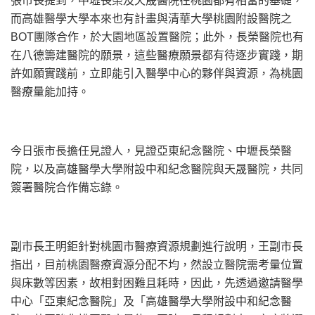
張市長提到，中壢長榮及天晟醫院在桃園都有相當的基礎，
而高雄醫學大學本來也有計畫與清華大學桃園附設醫院之
BOT團隊
合作，於大園地區設置醫院；此外，
長榮醫院也有
在八德籌建醫院的願景，
這些醫療願景都有待逐步實踐，期
許如願實踐前，
立即能引入醫學中心的夥伴與資源，為桃園
醫療量能加持。
今日張市長擔任見證人，見證亞東紀念醫院、中壢長榮醫
院，
以及高雄醫學大學附設中和紀念醫院與天晟醫院，
共同
簽署醫院合作備忘錄。
副市長王明鉅針對桃園市醫療資源規劃進行說明，王副市長
指出，
目前桃園醫療資源分配不均，然設立醫院需考量位置
與床數等因素，
故相對困難且耗時，因此，先透過邀請醫學
中心「亞東紀念醫院」
及「高雄醫學大學附設中和紀念醫