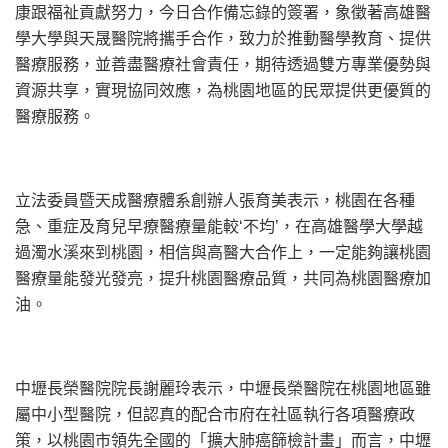
康跟福祉貢獻努力，
今日合作備忘錄的簽署，
象徵著高雄醫
學大學與天晟醫院將攜手合作，致力於推動醫學教育、
提供
醫療服務，並善盡醫療社會責任，
期待透過雙方專業優勢與
資源共享，實現協同效應，
為桃園地區的民眾提供更優質的
醫療服務。
立法委員暨天成醫療體系創辦人張育美表示，桃園在各種
急、
重症及育兒早療醫療量能較‘不均’，
在高雄醫學大學越
過濁水溪來到桃園，相信與高醫大合作上，
一定能夠讓桃園
醫療量能發光發亮，提升桃園醫療品質，
共同為桃園醫療加
油。
中壢長榮醫院院長謝麗玲表示，
中壢長榮醫院在桃園地區雖
屬中小型醫院，
但認真的配合市府在社區執行各項醫療政
策，以桃園市領先全國的「
擴大肺癌篩檢計畫」而言，中壢