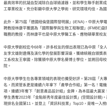
最高效率的抗凝血型減除白血球過濾器，並和學生聯手創業成
工畢業校友，充分彰顯中原大學之學術、研究環境均佳，為國
此外，第75屆「德國紐倫堡國際發明展」(iENA)，中原大
聘教授林康平獲選為「國際醫學與生物工程聯盟」(IFMBE)副理
職務的教授，而林康平也是中原大學醫工系、應物碩畢業校友
中原大學創校迄今68年，許多校友的傑出表現已為中原「全人
友李文雄對遺傳及演化學的發展影響深遠，獲總統親自頒獎表
工系校友王寧國，除獲頒中原大學名譽博士學位，並將回母校
院。
中原大學學生在各專業領域的表現也備受好評。第28屆「大
名，而資管系更是連續六年拿下「產學合作組」第一名！電機
項，連續3年奪下「創意產品設計組」金牌，為本屆最大贏家
學生勇奪2023年「金點新秀年度最佳設計獎」(空間設計類)
現排名全國第11，並登上「資訊科技業」Top10，是唯一入