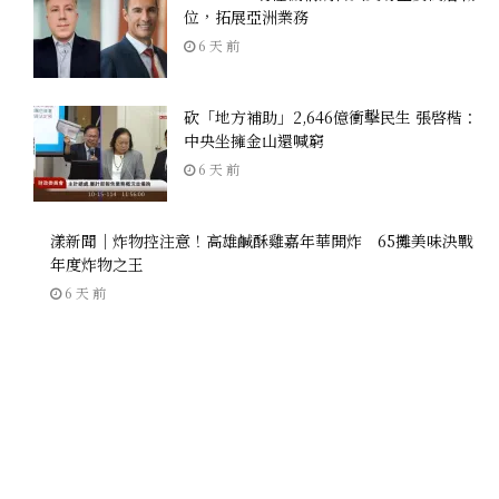
位，拓展亞洲業務
6 天 前
砍「地方補助」2,646億衝擊民生 張啓楷：
中央坐擁金山還喊窮
6 天 前
漾新聞｜炸物控注意！高雄鹹酥雞嘉年華開炸 65攤美味決戰
年度炸物之王
6 天 前