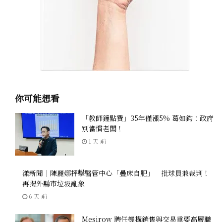
你可能想看
「教師鐘點費」35年僅漲5% 葛如鈞：政府
別當慣老闆！
1 天 前
漾新聞｜陳麗娜抨擊醫管中心「疊床自肥」 批球員兼裁判！
再揭外縣市垃圾亂象
6 天 前
Mesirow 聘任機構銷售與交易重要高層職