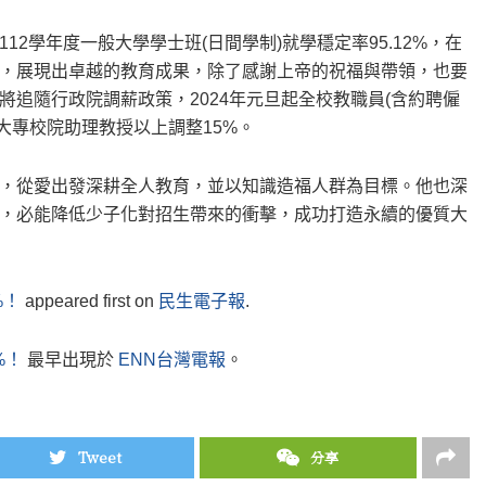
2學年度一般大學學士班(日間學制)就學穩定率95.12%，在
，展現出卓越的教育成果，除了感謝上帝的祝福與帶領，也要
追隨行政院調薪政策，2024年元旦起全校教職員(含約聘僱
大專校院助理教授以上調整15%。
，從愛出發深耕全人教育，並以知識造福人群為目標。他也深
，必能降低少子化對招生帶來的衝擊，成功打造永續的優質大
%！
appeared first on
民生電子報
.
%！
最早出現於
ENN台灣電報
。
Tweet
分享