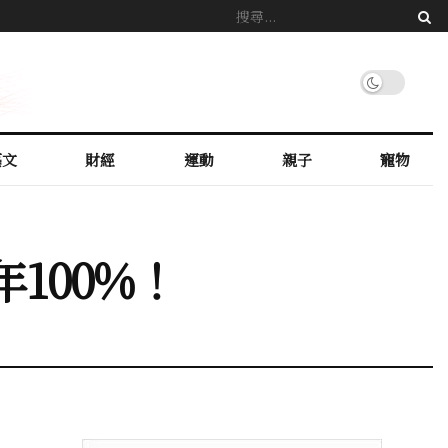
藝文
財經
運動
親子
寵物
100%！