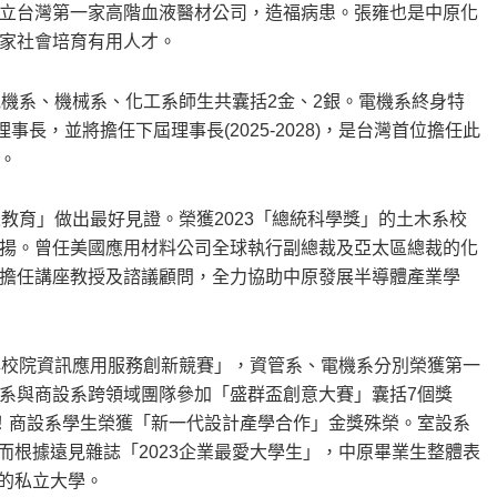
立台灣第一家高階血液醫材公司，造福病患。張雍也是中原化
家社會培育有用人才。
學電機系、機械系、化工系師生共囊括2金、2銀。電機系終身特
事長，並將擔任下屆理事長(2025-2028)，是台灣首位擔任此
。
教育」做出最好見證。榮獲2023「總統科學獎」的土木系校
揚。曾任美國應用材料公司全球執行副總裁及亞太區總裁的化
擔任講座教授及諮議顧問，全力協助中原發展半導體產業學
專校院資訊應用服務創新競賽」，資管系、電機系分別榮獲第一
系與商設系跨領域團隊參加「盛群盃創意大賽」囊括7個獎
！商設系學生榮獲「新一代設計產學合作」金獎殊榮。室設系
。而根據遠見雜誌「2023企業最愛大學生」，中原畢業生整體表
榜的私立大學。