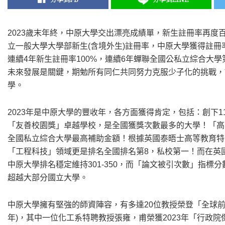
2023歲末年終，中原大學交出漂亮成績單，新生註冊率再度百
立一般大學大學部新生(含境外生)註冊率，中原大學獲得註冊
連續4年新生註冊率100%，連續6年蟬聯全國公私立綜合大
未來發展是關鍵，期勉所有同仁共同努力克服少子化的挑戰，
學。
2023年是中原大學的豐收年，各方面獲得肯定，包括：創下
「友善校園獎」卓越學校，是全國獲獎次數最多的大學！「高等教育
全國私立綜合大學最高補助金額！根據英國泰晤士高等教育特刊(
「工程科技」領域更是排名全國排名第8，私校第一！而在英國高
中原大學排名穩定維持301-350，而「論文被引次數」指
超越大部分國立大學。
中原大學擁有堅強的師資陣容，有多達20位教授榮登「全球前2%
年)，其中一位化工系特聘教授張雍，甫榮獲2023年「行政