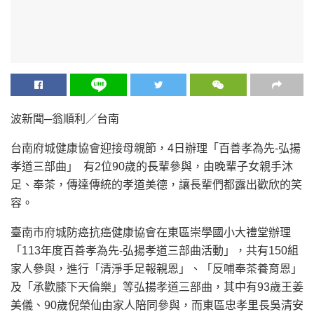
波新聞─翁順利／台南
台南府城健康協會迎接母親節，4日辦理「百善孝為先-弘揚
孝道三部曲」 有2位90歲的長輩參與，由晚輩子女親手沐
足、奉茶，傳達傳統的孝道美德，讓長輩們都露出歡欣的笑
容。
臺南市府城防癌抗癌健康協會在東區崇學國小大禮堂辦理
「113年度百善孝為先-弘揚孝道三部曲活動」，共有150組
家人參與，進行「清淨手足報親恩」、「反哺奉茶養育恩」
及「承歡膝下天倫樂」等弘揚孝道三部曲，其中有93歲王姜
美儀、90歲倪榮仙由家人陪同參與，而東區忠孝里長吳清安