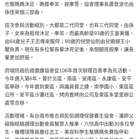
也幫媽媽沐足、跪膝奉茶、按摩等，協會理事長蕭登波也由
孫侄來個三部曲。
這次參與活動組別，大都是二代同堂，也有三代同堂，由孫
子、女來為祖母沐足、奉茶，而最高齡是93歲的王姜美儀，
由64歲兒子王志偉來服侍；90歲的倪榮仙則由兒媳婦王小
蘭負責。現在有多位幫長輩沐完足後，來個腳底按摩，讓長
輩更加舒服。
府城防癌抗癌健康協會從106年首次辦理百善孝為先活動，
今年邁入第6年，曾於北區、南區、安南區、永康區、安平
區舉辦，今年選到東區，與議員曾之婕、崇學國小、東區區
公所、安平區沙灘社區、烤肉香烤肉公司及東區多里里辦公
處等合辦。
活動現場，有台南市推合與民俗調理保健養生協會、潘師父
磁極經絡調理出動會員幫眾人推拿，六信高中出動30多位學
生，橄欖球隊員擔任志工、美容科學生幫媽媽免費指甲彩