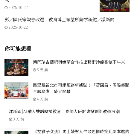
2025-10-22
影／陳氏宗親會改選 教育博士眾望所歸掌新舵／漾新聞
2025-10-22
你可能想看
澳門瑞吉酒吧與嬌蘭合作推出藝術沙龍香氛下午茶
5 天 前
民眾黨新北市再添服務新據點！「黃國昌、周曉芸聯
合服務處」盛大開幕
4 天 前
漾新聞|AI融入雙語閱讀教育！高師大研討會掀創新教學浪潮
3 天 前
《左撇子女孩》馬士媛謝人生最迷惘時接到劇本邀約