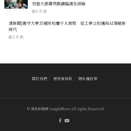
初登大銀幕哭戲讓臨演全淚崩
6 天 前
漾新聞|義守大學35週年校慶千人齊聚 從工學立校邁向AI領航新
時代
2 天 前
關於我們
使用者條款
隱私權政策
© 洞見新聞網 InsightNews All rights Reserved.