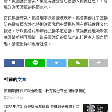
繪、救國團真善美、東區等團委會也出動人員擔任志工，會
場洋溢著濃厚的過節氣氛。
南良集團總裁、協會理事長蕭登波表示，協會業務除了宣揚
防癌健康概念外也特別注重我們中華民族固有傳統倫理文化
觀念，所以協會藉舉辦此弘揚孝道活動，來讓彼此能凝聚家
庭溫情並相互關懷，幫長輩沐足的舉隊也能拉進家人間之距
離，營造出祥和溫馨社會。
相關的
文章
漾新聞|陳氏宗親會改選 教育博士眾望所歸掌新舵
2025-10-22
2025年度邵逸夫獎頒獎典禮 禮贊科研輝煌廿二
載