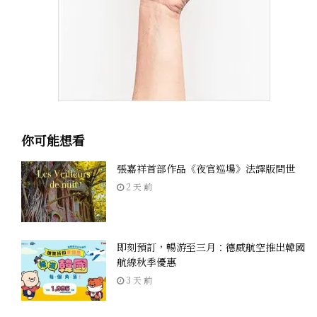
你可能想看
張嘉祥首部作品《夜官巡場》法譯版問世
2 天 前
即刻預訂，暢游至三月：德威航空推出韓國
航線秋季優惠
3 天 前