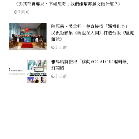
〈與其苛責要求，不如思考：我們能幫鄭麗文做什麼？〉
3 天 前
陳冠霖、吳念軒、楚宣接棒「媽祖化身」
民視短影集《媽祖在人間》打造台版《驅魔
麵館》
3 天 前
雅馬哈將推出「移動VOCALOID編輯器」
訂閱版
3 天 前