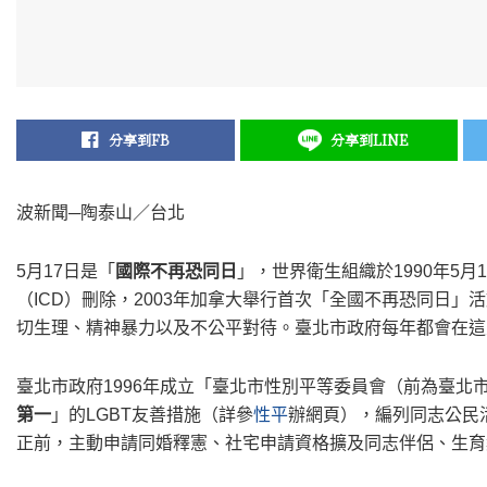
分享到FB
分享到LINE
波新聞─陶泰山／台北
5月17日是「
國際不再恐同日
」，世界衛生組織於1990年5
（ICD）刪除，2003年加拿大舉行首次「全國不再恐同日
切生理、精神暴力以及不公平對待。臺北市政府每年都會在這
臺北市政府1996年成立「臺北市性別平等委員會（前為臺
第一
」的LGBT友善措施（詳參
性平
辦網頁），編列同志公民
正前，主動申請同婚釋憲、社宅申請資格擴及同志伴侶、生育