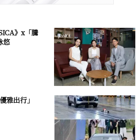
ICA》x「騰
詠悠
「優雅出行」