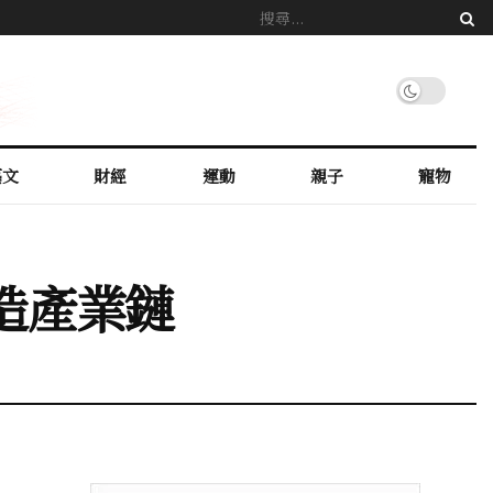
藝文
財經
運動
親子
寵物
造產業鏈