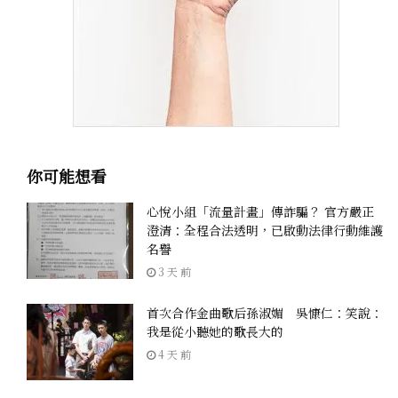
你可能想看
心悅小組「流量計畫」傳詐騙？ 官方嚴正
澄清：全程合法透明，已啟動法律行動維護
名譽
3 天 前
首次合作金曲歌后孫淑媚 吳慷仁：笑說：
我是從小聽她的歌長大的
4 天 前