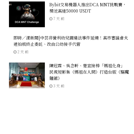
Bybit交易機器人推出DCA MNT挑戰賽，
獎池高達50000 USDT
7 天 前
即時／漾新聞|中芸非營利幼兒園違法事件延燒！高市審議會火
速拍板終止委託、改由公幼接手代管
2 天 前
陳冠霖、吳念軒、楚宣接棒「媽祖化身」
民視短影集《媽祖在人間》打造台版《驅魔
麵館》
3 天 前