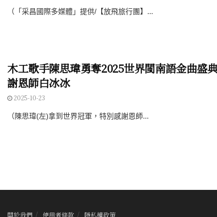
（「采昌國際多媒體」提供/【放飛旅行團】...
木工歌手陳思瑋勇奪2025世界閩南語金曲盛典
謝恩師白冰冰
2025-10-23
（陳思瑋(左)拿到世界冠軍，特別感謝恩師...
關於我們
使用者條款
隱私權政策