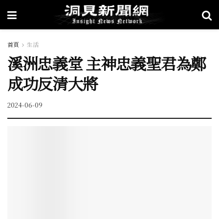
首頁
生活
溪洲忠義堂 主神忠義聖君為鄭
成功反清大將
2024-06-09