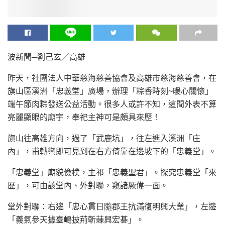
波新聞─劉己玄／高雄
昨天，社團法人中華慈海慈善協會及高雄市慈海慈善會，在
旗山區溪洲「忠義堂」廣場，辦理「粽香時刻~暖心關懷」
端午節肉粽發送公益活動。很多人或許不知，這間外表不算
亮麗顯眼的廟宇，奉祀主神可是頗具來歷！
旗山往高雄方向，過了「武鹿坑」，往左進入溪洲「庄
內」，甫轉彎即可見到在右方倚靠在邊坡下的「忠義堂」。
「忠義堂」廟貌儉樸，主祁「忠義聖君」。探究忠義堂「來
歷」，可由該堂內、外對聯，窺諸厥偉一面。
堂外對聯：右邊「忠心貫日隨郡王抗滿復明興大業」，左邊
「義氣參天據臺嶋披荊斬蕀興宏碁」。