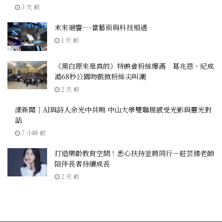
3 天 前
未來迴響—-當藝術與科技相遇
1 天 前
《黑白原來是真的》特映會粉絲爆滿 葛兆恩、紀成
澔68秒公園吻戲掀粉絲尖叫潮
2 天 前
漾新聞｜AI與詩人余光中共鳴 中山大學雙聯展感受光影與靈光對
話
7 小時 前
打造樂齡教育空間！悉心扶持並肩同行－莊芸臻老師
陪伴長者持續成長
2 天 前