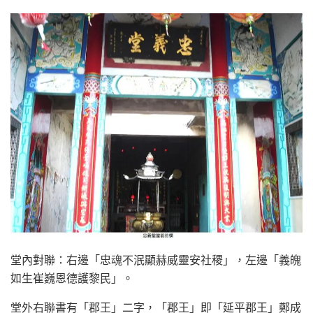
堂內對聯：右邊「忠魂不泯顯赫威靈安社稷」，左邊「義魄
如生崔巍恩德護黎民」。
堂外右聯書有「郡王」二字，「郡王」即「延平郡王」鄭成