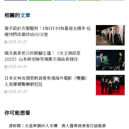
相關的
文章
親手設計衣服寵粉！ENHYPEN喜迎五週年 巡
迴快閃店最終站10/31登
2025-10-29
堀北真希老公扮跛腳主播！《女王偵訊室
2025》山本耕史險笑場靠天海祐希穩住
2025-10-29
日本女神吉岡里帆首度參演海外電影《雙囍》
人氣爆棚驚嚇劉冠廷
2025-10-29
你可能想看
漾新聞｜北星學園80人來襲 樹人醫專掀青春日語風暴