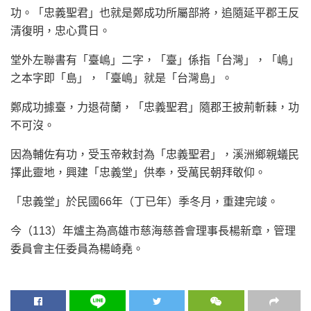
功。「忠義聖君」也就是鄭成功所屬部將，追隨延平郡王反
清復明，忠心貫日。
堂外左聯書有「臺嶋」二字，「臺」係指「台灣」，「嶋」
之本字即「島」，「臺嶋」就是「台灣島」。
鄭成功據臺，力退荷蘭，「忠義聖君」隨郡王披荊斬蕀，功
不可沒。
因為輔佐有功，受玉帝敕封為「忠義聖君」，溪洲鄉親蟻民
擇此靈地，興建「忠義堂」供奉，受萬民朝拜敬仰。
「忠義堂」於民國66年（丁已年）季冬月，重建完竣。
今（113）年爐主為高雄市慈海慈善會理事長楊新章，管理
委員會主任委員為楊崎堯。