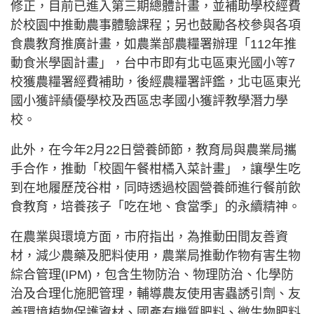
修正，目前已進入第三期總體計畫，並補助學校經費
於校園中推動農事體驗課程；另也鼓勵各校參與各項
食農教育推廣計畫，如農業部農糧署辦理「112年推
動食米學園計畫」，台中市即有北屯區東光國小等7
校獲農糧署經費補助，後經農糧署評鑑，北屯區東光
國小獲評績優學校及西區忠孝國小獲評教學潛力學
校。
此外，在今年2月22日營養師節，教育局與農業局攜
手合作，推動「校園午餐柑橘入菜計畫」，讓學生吃
到在地履歷茂谷柑，同時透過校園營養師進行餐前飲
食教育，培養孩子「吃在地、食當季」的永續精神。
在農業與環境方面，市府指出，為推動田間友善資
材，減少農藥及肥料使用，農業局推動作物有害生物
綜合管理(IPM)，包含生物防治、物理防治、化學防
治及合理化施肥管理，輔導農友使用害蟲誘引劑、友
善環境植物保護資材、國產有機質肥料、微生物肥料