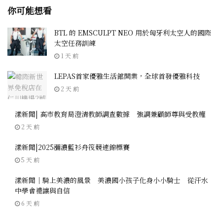
你可能想看
BTL 的 EMSCULPT NEO 用於匈牙利太空人的國際
太空任務訓練
1 天 前
LEPAS首家優雅生活館開業，全球首發優雅科技
2 天 前
漾新聞| 高市教育局澄清教師調查數據 強調兼顧師尊與受教權
2 天 前
漾新聞|2025瀰濃藍衫舟筏競速錦標賽
5 天 前
漾新聞｜騎上美濃的風景 美濃國小孩子化身小小騎士 從汗水
中學會禮讓與自信
6 天 前