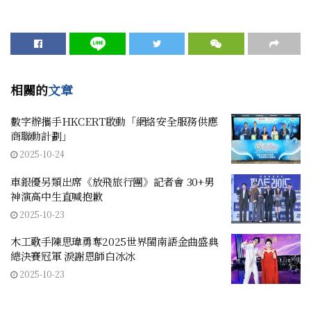
相關的
文章
數字辦攜手HKCERT啟動「網絡安全服務供應
商聯動計劃」
2025-10-24
車銀優另類出席《放飛旅行團》記者會 30+男
神演高中生直喊抱歉
2025-10-23
木工歌手陳思瑋勇奪2025世界閩南語金曲盛典
總決賽冠軍 淚謝恩師白冰冰
2025-10-23