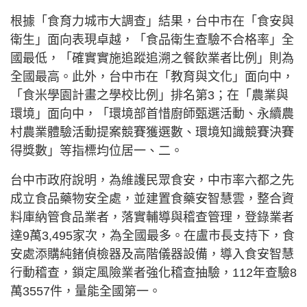
根據「食育力城市大調查」結果，台中市在「食安與
衛生」面向表現卓越，「食品衛生查驗不合格率」全
國最低，「確實實施追蹤追溯之餐飲業者比例」則為
全國最高。此外，台中市在「教育與文化」面向中，
「食米學園計畫之學校比例」排名第3；在「農業與
環境」面向中，「環境部首惜廚師甄選活動、永續農
村農業體驗活動提案競賽獲選數、環境知識競賽決賽
得獎數」等指標均位居一、二。
台中市政府說明，為維護民眾食安，中市率六都之先
成立食品藥物安全處，並建置食藥安智慧雲，整合資
料庫納管食品業者，落實輔導與稽查管理，登錄業者
達9萬3,495家次，為全國最多。在盧市長支持下，食
安處添購純鍺偵檢器及高階儀器設備，導入食安智慧
行動稽查，鎖定風險業者強化稽查抽驗，112年查驗8
萬3557件，量能全國第一。