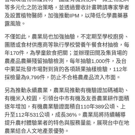
等多元化之防治策略，並透過豐收計畫聘請專家學者
及設置植物醫師，加強推動IPM，以降低化學農藥暴
露風險。
不僅如此，農業局也加強抽驗，不定期至學校廚房、
團膳或食材供應商等執行學校營養午餐食材抽檢，每
年170件，為學童飲食把關；並辦理田間及集貨場的
農產品農藥殘留抽驗檢測，每年抽驗1,000件，及台
中果菜批發市場對到貨的各項蔬果抽樣檢驗，112年
採檢量為9,799件，防止不合格農產品流入市面。
另為推動永續農業，農業局推動有機驗證加碼補助、
有機米入校園，引領台中市有機及友善農業耕作面積
逐年增加，有機農業驗證面積自110年389公頃、上
升至112年531公頃，成長36%。農業局將持續輔導
提升農村體驗業者的特色與服務量能，展現台中在地
農業結合人文地產景優勢。