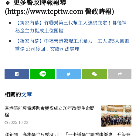
🔹 更多警政時報報導
(https://www.tcpttw.com 警政時報)
【獨家內幕】竹聯幫第三代幫主人選終底定！幕後神
秘金主力挺成上位關鍵
【獨家內幕】中福營造驚爆工地暴力！工人遭5人圍毆
重傷 公司冷回：交給司法處理
相關的
文章
香港弱能兒童護助會慶祝成立70年改變生命歷
程
2025-10-22
漾新聞｜高雄學生只要50元！「一卡通學生證看球優惠」升級登