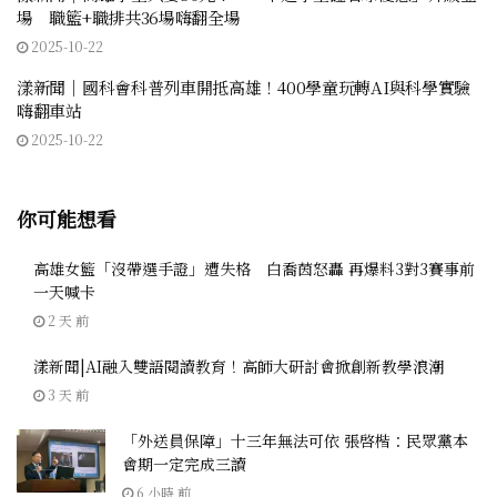
場 職籃+職排共36場嗨翻全場
2025-10-22
漾新聞｜國科會科普列車開抵高雄！400學童玩轉AI與科學實驗
嗨翻車站
2025-10-22
你可能想看
高雄女籃「沒帶選手證」遭失格 白喬茵怒轟 再爆料3對3賽事前
一天喊卡
2 天 前
漾新聞|AI融入雙語閱讀教育！高師大研討會掀創新教學浪潮
3 天 前
「外送員保障」十三年無法可依 張啓楷：民眾黨本
會期一定完成三讀
6 小時 前