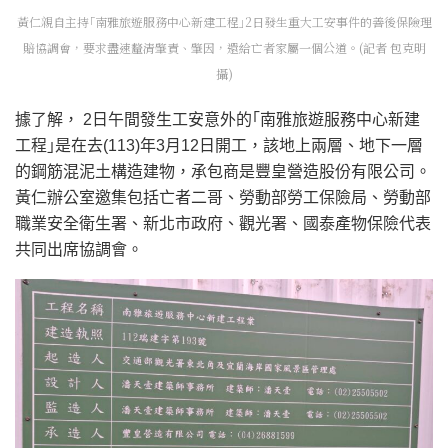
黃仁親自主持｢南雅旅遊服務中心新建工程｣2日發生重大工安事件的善後保險理
賠協調會，要求盡速釐清肇責、肇因，還給亡者家屬一個公道。(記者 包克明
攝)
據了解， 2日午間發生工安意外的｢南雅旅遊服務中心新建
工程｣是在去(113)年3月12日開工，該地上兩層、地下一層
的鋼筋混泥土構造建物，承包商是豐皇營造股份有限公司。
黃仁辦公室邀集包括亡者二哥、勞動部勞工保險局、勞動部
職業安全衛生署、新北市政府、觀光署、國泰產物保險代表
共同出席協調會。