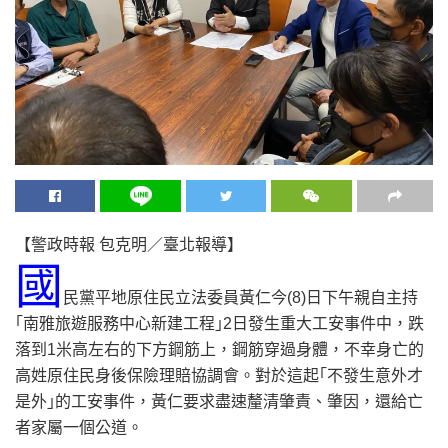
【警政時報 包克明／臺北報導】
國
民黨平地原住民立法委員黃仁今(8)日下午親自主持
｢南雅旅遊服務中心新建工程｣2日發生重大工安事件中，跌
落到1米高左右的下方鋼筋上，鋼筋穿過身體，不幸身亡的
高姓原住民身後保險理賠協調會。對於這起｢不發生意外才
是外｣的工安事件，黃仁要求盡速釐清肇責、肇因，還給亡
者家屬一個公道。