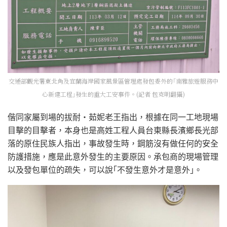
交通部觀光署東北角及宜蘭海岸國家風景區管理處發包委外的｢南雅旅遊服務中
心新建工程｣發生的重大工安事件。(記者 包克明翻攝)
偕同家屬到場的拔耐‧茹妮老王指出，根據在同一工地現場
目擊的目擊者，本身也是高姓工程人員台東縣長濱鄉長光部
落的原住民族人指出，事故發生時，鋼筋沒有做任何的安全
防護措施，應是此意外發生的主要原因。承包商的現場管理
以及發包單位的疏失，可以說｢不發生意外才是意外｣。