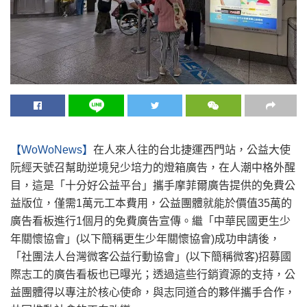
【WoWoNews】
在人來人往的台北捷運西門站，公益大使
阮經天號召幫助逆境兒少培力的燈箱廣告，在人潮中格外醒
目，這是「十分好公益平台」攜手摩菲爾廣告提供的免費公
益版位，僅需1萬元工本費用，公益團體就能於價值35萬的
廣告看板進行1個月的免費廣告宣傳。繼「中華民國更生少
年關懷協會」(以下簡稱更生少年關懷協會)成功申請後，
「社團法人台灣微客公益行動協會」(以下簡稱微客)招募國
際志工的廣告看板也已曝光；透過這些行銷資源的支持，公
益團體得以專注於核心使命，與志同道合的夥伴攜手合作，