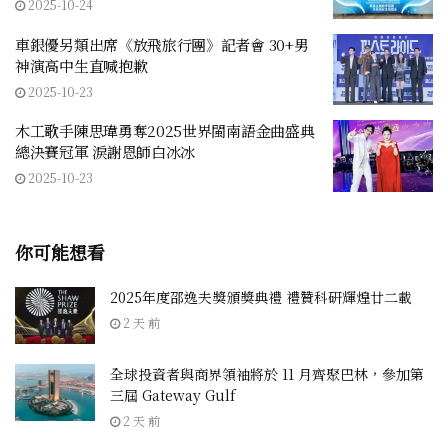
2025-10-24
車銀優另類出席《放飛旅行團》記者會 30+男
神演高中生直喊抱歉
2025-10-23
木工歌手陳思瑋勇奪2025世界閩南語金曲盛典
總決賽冠軍 淚謝恩師白冰冰
2025-10-23
你可能想看
2025年度邵逸夫獎頒獎典禮 禮贊科研輝煌廿二載
2 天 前
全球投資者與商界領袖將於 11 月齊聚巴林，參加第
三屆 Gateway Gulf
2 天 前