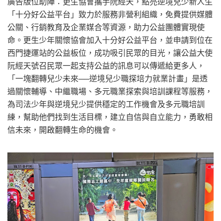
廣告版位助陣：更生協會攜手阮經天，點亮逆境兒少新人生
「十分好公益平台」致力於服務非營利組織，免費提供媒體
公關、行銷教育及企業媒合等資源，助力公益團體實現使
命。更生少年關懷協會加入十分好公益平台，並申請到位在
西門捷運站的公益板位，成功吸引民眾的目光，讓公益大使
阮經天號召民眾一起支持公益的訊息可以傳遞給更多人，
「一塊翻轉兒少未來──逆境兒少職探培力就業計畫」是透
過關懷輔導、中繼職場、多元職業探索與培訓課程等服務，
為司法少年與逆境兒少提供穩定的工作機會及多元職培訓
練，幫助他們找到生活目標，建立自信與自立能力，勇敢相
信未來，開啟翻轉生命的機會。