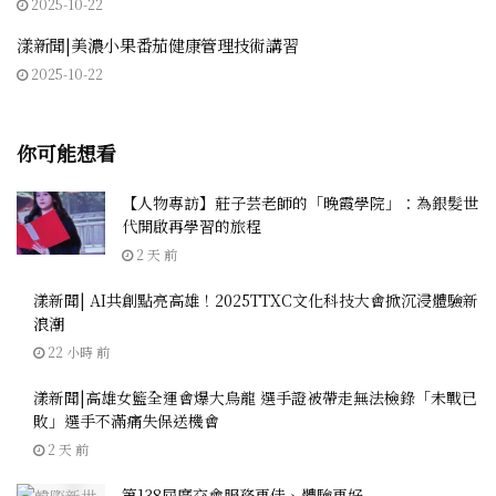
2025-10-22
漾新聞|美濃小果番茄健康管理技術講習
2025-10-22
你可能想看
【人物專訪】莊子芸老師的「晚霞學院」：為銀髮世
代開啟再學習的旅程
2 天 前
漾新聞| AI共創點亮高雄！2025TTXC文化科技大會掀沉浸體驗新
浪潮
22 小時 前
漾新聞|高雄女籃全運會爆大烏龍 選手證被帶走無法檢錄「未戰已
敗」選手不滿痛失保送機會
2 天 前
第138屆廣交會服務更佳、體驗更好