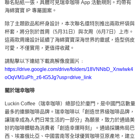
聯名貼紙一張，具體可見瑞幸咖啡 App 活動規則。均帶有
海綿寶寶 IP 專屬圖案。
除了主題飲品和杯身設計，本次聯名還特別推出兩款杯袋與
杯套，將分別於首周（5月31日）與次周（6月7日）上市。
這兩款周邊設計延續了海綿寶寶深海世界的靈感，造型俏皮
可愛，不僅實用，更值得收藏。
請點擊以下連結下載高解像度圖片﹕
https://drive.google.com/drive/folders/18VNNbD_Xnwlwk4
oOqVM1uPh_z6-tG5Jg?usp=drive_link
關於瑞幸咖啡
Luckin Coffee（瑞幸咖啡）總部位於廈門，是中國門店數量
最多的連鎖咖啡品牌。瑞幸咖啡以「創造世界級咖啡品牌，
讓瑞幸成為人們日常生活的一部分」為願景，致力於通過美
好的咖啡體驗為消費者「創造幸運時刻」。通過採購佈局巴
西、埃塞俄比亞、中國雲南等全球優質咖啡豆原產地，建立