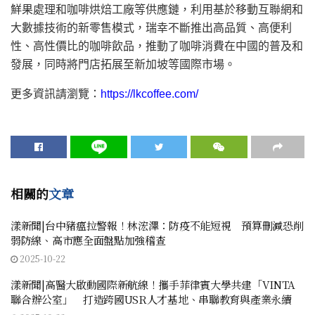
鮮果處理和咖啡烘焙工廠等供應鏈，利用基於移動互聯網和
大數據技術的新零售模式，瑞幸不斷推出高品質、高便利
性、高性價比的咖啡飲品，推動了咖啡消費在中國的普及和
發展，同時將門店拓展至新加坡等國際市場。
更多資訊請瀏覽：
https://lkcoffee.com/
相關的
文章
漾新聞|台中豬瘟拉警報！林浤澤：防疫不能短視 預算刪減恐削
弱防線、高市應全面盤點加強稽查
2025-10-22
漾新聞|高醫大啟動國際新航線！攜手菲律賓大學共建「VINTA
聯合辦公室」 打造跨國USR人才基地、串聯教育與產業永續