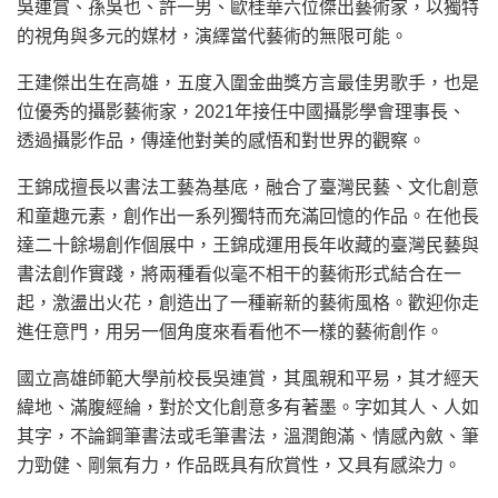
吳連賞、孫吳也、許一男、歐桂華六位傑出藝術家，以獨特
的視角與多元的媒材，演繹當代藝術的無限可能。
王建傑出生在高雄，五度入圍金曲獎方言最佳男歌手，也是
位優秀的攝影藝術家，2021年接任中國攝影學會理事長、
透過攝影作品，傳達他對美的感悟和對世界的觀察。
王錦成擅長以書法工藝為基底，融合了臺灣民藝、文化創意
和童趣元素，創作出一系列獨特而充滿回憶的作品。在他長
達二十餘場創作個展中，王錦成運用長年收藏的臺灣民藝與
書法創作實踐，將兩種看似毫不相干的藝術形式結合在一
起，激盪出火花，創造出了一種嶄新的藝術風格。歡迎你走
進任意門，用另一個角度來看看他不一樣的藝術創作。
國立高雄師範大學前校長吳連賞，其風親和平易，其才經天
緯地、滿腹經綸，對於文化創意多有著墨。字如其人、人如
其字，不論鋼筆書法或毛筆書法，溫潤飽滿、情感內斂、筆
力勁健、剛氣有力，作品既具有欣賞性，又具有感染力。