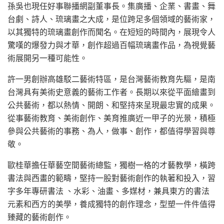
孫吳也現任好事聯播網副董事長。集廣播、企業、書畫、舞
台劇、詩人、琉璃畫之大成，是位跨足多個領域的藝術家，
以其獨特的琉璃畫創作而聞名。在短短的時間內，展現令人
驚嘆的爆發力與才華，創作超過百幅琉璃畫作品，為視覺藝
術展開另一種可能性。
許一男創辦高雄駁二藝術特區，是台灣藝術教育先驅，是南
台灣具有美術史意義的藝術工作者。長期以來從平面繪畫到
公共藝術，都以熱情、開朗、和堅持來呈現最忠實的成果。
從事藝術教育、美術創作、美育推廣近一甲子的光景，積極
參與公共藝術的事務、為人，做事、創作，都值得學習與尊
敬。
歐桂華擔任華藝空間藝術總監，獨樹一格的才藝教學，橫跨
書法與西畫的範疇，堅持一股對藝術創作的執著和投入，習
字多年專研書法 、水彩、油畫、多媒材，兼具東方的書法
元素和西方的美學，養成獨特的創作理念，型塑一件件值得
臻藏的藝術創作。