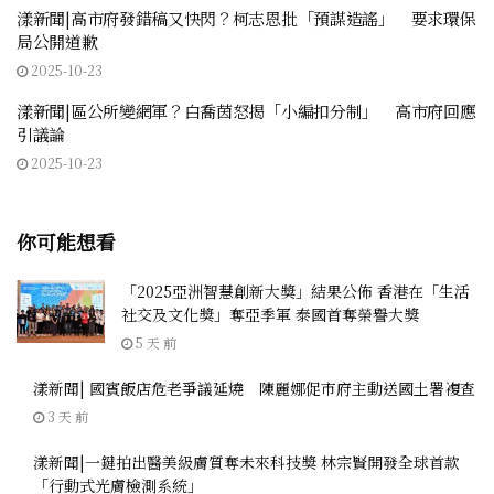
漾新聞|高市府發錯稿又快閃？柯志恩批「預謀造謠」 要求環保
局公開道歉
2025-10-23
漾新聞|區公所變網軍？白喬茵怒揭「小編扣分制」 高市府回應
引議論
2025-10-23
你可能想看
「2025亞洲智慧創新大獎」結果公佈 香港在「生活
社交及文化獎」奪亞季軍 泰國首奪榮譽大獎
5 天 前
漾新聞| 國賓飯店危老爭議延燒 陳麗娜促市府主動送國土署複查
3 天 前
漾新聞|一鍵拍出醫美級膚質奪未來科技獎 林宗賢開發全球首款
「行動式光膚檢測系統」