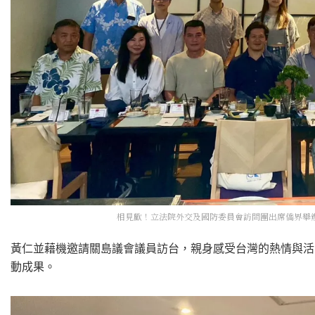
相見歡！立法院外交及國防委員會訪問團出席僑界舉辦
黃仁並藉機邀請關島議會議員訪台，親身感受台灣的熱情與活
動成果。