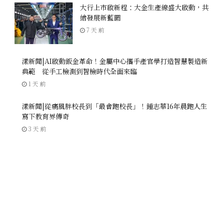
大行上市啟新程：大金生產線盛大啟動，共
繪發展新藍圖
7 天 前
漾新聞|AI啟動鈑金革命！金屬中心攜手產官學打造智慧製造新
典範 從手工檢測到智檢時代全面來臨
1 天 前
漾新聞|從痛風胖校長到「最會跑校長」！鍾志華16年晨跑人生
寫下教育界傳奇
3 天 前