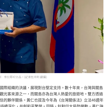
•泰拉耶紀念品。(記者包克明 翻攝)
國際組織的決議，展現對台堅定支持。數十年來，台灣與關島
觀光客來源之一，而關島亦為台灣人熱愛的旅遊地。雙方透過
信的夥伴關係。黃仁也提及今年為《台灣關係法》立法46週年
上持續深化，共創和平繁榮。同時，針對印太局勢變動，黃仁強