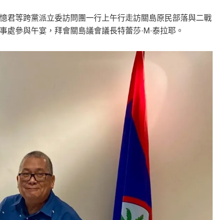
憶君等跨黨派立委訪問團一行上午行走訪關島原民部落與二戰
事處參與午宴，拜會關島議會議長特蕾莎·M·泰拉耶。