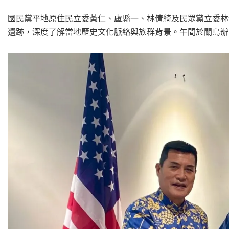
國民黨平地原住民立委黃仁、盧縣一、林倩綺及民眾黨立委林
遺跡，深度了解當地歷史文化脈絡與族群背景。午間於關島辦