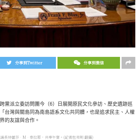
分享到Twitter
分享到微信
跨黨派立委訪問團今（6）日展開原民文化參訪、歷史遺跡巡
「台灣與關島同為南島語系文化共同體，也是追求民主、人權
界的友誼與合作。
長特蕾莎•M•泰拉耶，共享午宴。(記者包克明 翻攝)