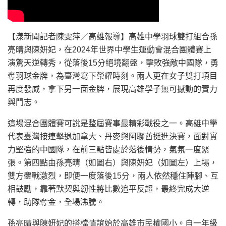
【漾新聞記者陳雯萍／高雄報導】高雄中學羽球雙打組合孫
亮晴與陳妍妃，在2024年世界中學生運動會混合團體賽上
演驚天逆轉秀，從落後15分絕境翻盤，擊敗強敵中國隊，勇
奪羽球金牌，為臺灣寫下榮耀時刻。兩人更在女子雙打項目
再度發威，拿下另一面金牌，展現高雄學子無可撼動的實力
與鬥志。
這場混合團體賽可說是整屆賽事最精彩戰役之一。高雄中學
代表臺灣接連擊退加拿大、丹麥與阿聯酋挺進決賽，面對實
力堅強的中國隊，在前三點皆處於落後情勢，氣氛一度緊
張。第四點由孫亮晴（如圖右）與陳妍妃（如圖左）上場，
雙方鏖戰激烈，即便一度落後15分，兩人依然穩住陣腳、互
相鼓勵，靠著默契與韌性將比數追平反超，最終完成大逆
轉，助隊奪金，全場沸騰。
孫亮晴與陳妍妃的搭檔情誼始於高雄市民權國小。自一年級