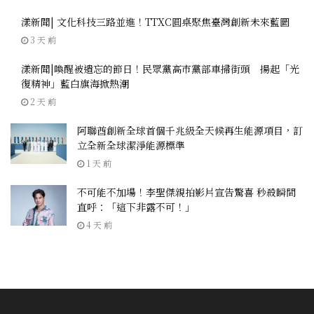
漾新聞| 文化科技三路並進！TTXC圓桌聚焦臺灣創新未來藍圖
3 天 前
漾新聞|喚醒被遺忘的節日！民眾黨高市黨部車掃街頭 揚起「光
復精神」藍白旗海掀熱潮
2 天 前
阿聯酋創新全球首個千兆級全天候再生能源項目，訂
立全新全球潔淨能源標準
1 天 前
不可能不加場！李聖傑親拍影片宣告驚喜 秒殺瞬間
直呼：「這下非露不可！」
4 天 前