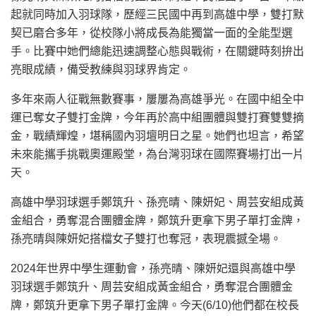
起就同時加入羽球隊，歷經三民國中再到高雄中學，雙打默
契已磨合多年，從校隊小將成長為能獨當一面的全能型選
手。比賽中她們總能迅速調整心態與戰術，在關鍵時刻拚出
亮眼成績，備受教練與羽球界肯定。
多年來兩人征戰無數賽事，屢屢為高雄爭光。在國中組全中
運已奪女子雙打金牌，今年再於高中組團體與雙打賽雙雙摘
金，戰績輝煌，堪稱國內羽壇明日之星。她們也坦言，希望
未來能攜手挑戰奧運殿堂，為台灣羽球在國際賽場打出一片
天。
高雄中學羽球選手鄭筑升、孫亮晴、陳妍妃、周芸安組成黃
金組合，勇奪混合團體金牌，鄭筑升更拿下男子單打金牌，
孫亮晴與陳妍妃搭檔女子雙打也奪冠，表現震撼全場。
2024年世界中學生運動會，孫亮晴、陳妍妃還與高雄中學
羽球選手鄭筑升、周芸安組成黃金組合，勇奪混合團體金
牌，鄭筑升更拿下男子單打金牌。今天(6/10)他們都在校長