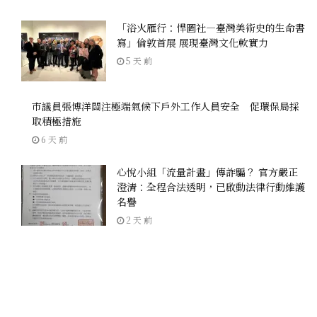
「浴火雁行：悍圖社—臺灣美術史的生命書
寫」倫敦首展 展現臺灣文化軟實力
5 天 前
市議員張博洋關注極端氣候下戶外工作人員安全 促環保局採
取積極措施
6 天 前
心悅小組「流量計畫」傳詐騙？ 官方嚴正
澄清：全程合法透明，已啟動法律行動維護
名譽
2 天 前