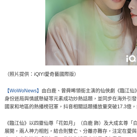
（照片提供：iQIYI愛奇藝國際版）
【WoWoNews】
由白鹿、曾舜晞領銜主演的仙俠劇《臨江仙
身份迷局與情感懸疑等元素成功炒熱話題，並同步在海外引發關
國家和地區的熱播榜冠軍，抖音相關話題播放量突破17.3億
《臨江仙》以四靈仙尊「花如月」（白鹿 飾）及大成玄尊「
展開，兩人神力相剋，結合則雙亡、分離亦難存，注定在愛與