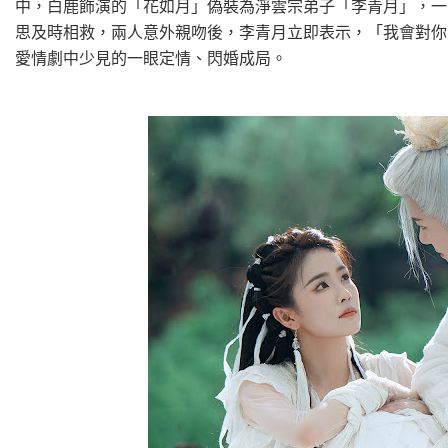
中，白鹿飾演的「花如月」偽裝為淨雲宗弟子「李青月」，一
思及時相救，兩人意外親吻後，李青月立即表示，「我會對你
愛情劇中少見的一眼定情、閃婚成局。