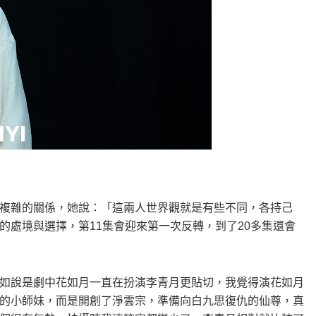
複雜的關係，她說：「這兩人世界觀就是有些不同，各持己
的處境與選擇，第11集會迎來第一次反轉，到了20多集還會
如說是劇中花如月一直在扮演李青月更貼切，我覺得演花如月
的小師妹，而是開創了淨雲宗，準備向白九思復仇的仙尊，真