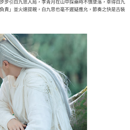
步步引白九思入局，李青月在山中採藥時不慎墜落，幸得白九
負責」並火速提親，白九思也毫不遲疑應允，節奏之快是古裝