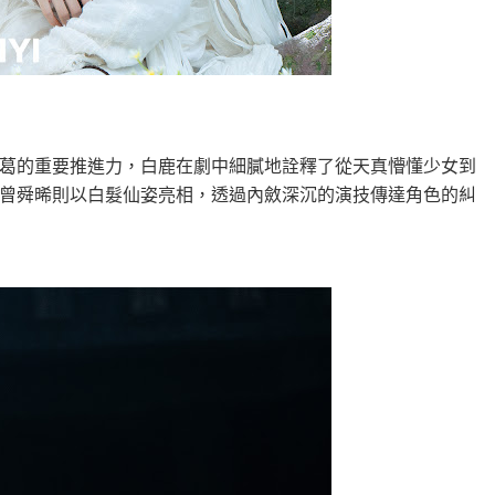
葛的重要推進力，白鹿在劇中細膩地詮釋了從天真懵懂少女到
曾舜晞則以白髮仙姿亮相，透過內斂深沉的演技傳達角色的糾