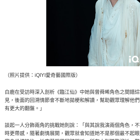
（照片提供：iQIYI愛奇藝國際版）
白鹿在受訪時深入剖析《臨江仙》中她與曾舜晞角色之間錯綜
見，後面的回溯情節會不斷地拋梗和解讀，幫助觀眾理解他們
有更大的翻盤。」
談起一人分飾兩角的挑戰她則說：「與其說我演兩個角色，不
時更帶感，隨著劇情展開，觀眾就會知道她不是那個最不起眼