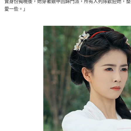
實身份揭曉後，她穿著銀甲回歸門派，所有人列隊歡迎她，整
愛一些。」