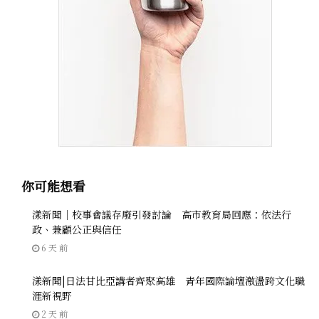
你可能想看
漾新聞｜校事會議存廢引發討論 高市教育局回應：依法行
政、兼顧公正與信任
6 天 前
漾新聞|日法甘比亞講者齊聚高雄 青年國際論壇激盪跨文化職
涯新視野
2 天 前