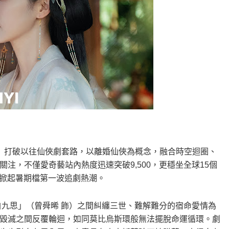
》打破以往仙俠劇套路，以離婚仙俠為概念，融合時空迴圈、
注，不僅愛奇藝站內熱度迅速突破9,500，更穩坐全球15個
，掀起暑期檔第一波追劇熱潮。
白九思」（曾舜晞 飾）之間糾纏三世、難解難分的宿命愛情為
毀滅之間反覆輪迴，如同莫比烏斯環般無法擺脫命運循環。劇