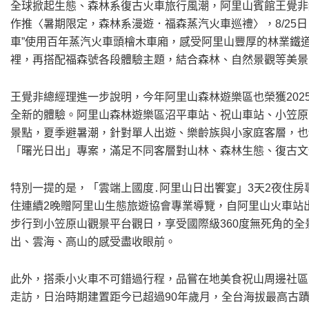
全球掀起生態、森林系復古火車旅行風潮，阿里山賓館王覺非
作推〈暑期限定，森林系漫遊．福森蒸汽火車巡禮〉，8/25日
車”使用百年蒸汽火車頭檜木車廂，感受阿里山豐厚的林業鐵
裡，再搭配福森號各段體驗主題，結合森林、自然景觀等美景
王覺非總經理進一步說明，今年阿里山森林遊樂區也榮獲20
全新的體驗。阿里山森林遊樂區沼平車站、祝山車站、小笠原
景點，夏季避暑潮，針對單人出遊、樂齡族與小家庭客層，也
「曙光日出」專案，滿足不同客層對山林、森林生態、復古文
特別一提的是，「雲端上國度․阿里山日出饗宴」3天2夜住房專案
住連續2晚贈阿里山生態旅遊協會專業導覽，自阿里山火車站
步行到小笠原山觀景平台觀日，享受國際級360度無死角的
出、雲海、高山的感受盡收眼前。
此外，搭乘小火車不可錯過行程，品嘗在地美食祝山周邊社區
走訪，日治時期建置距今已超過90年歲月，全台海拔最高古蹟