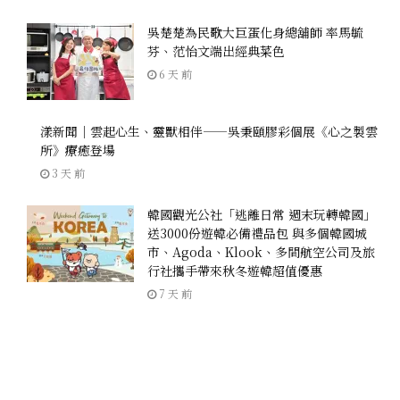
吳楚楚為民歌大巨蛋化身總舖師 率馬毓
芬、范怡文端出經典菜色
6 天 前
漾新聞｜雲起心生、靈獸相伴——吳秉頤膠彩個展《心之製雲
所》療癒登場
3 天 前
韓國觀光公社「逃離日常 週末玩轉韓國」
送3000份遊韓必備禮品包 與多個韓國城
市、Agoda、Klook、多間航空公司及旅
行社攜手帶來秋冬遊韓超值優惠
7 天 前