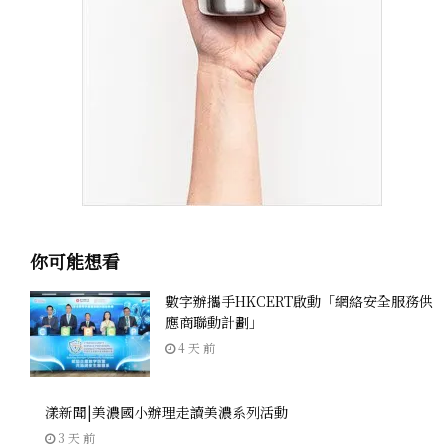
你可能想看
數字辦攜手HKCERT啟動「網絡安全服務供
應商聯動計劃」
4 天 前
漾新聞|美濃國小辦理走讀美濃系列活動
3 天 前