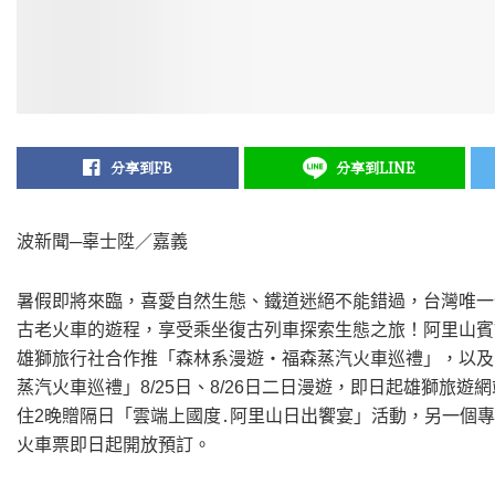
分享到FB
分享到LINE
波新聞─辜士陞／嘉義
暑假即將來臨，喜愛自然生態、鐵道迷絕不能錯過，台灣唯一
古老火車的遊程，享受乘坐復古列車探索生態之旅！阿里山賓
雄獅旅行社合作推「森林系漫遊‧福森蒸汽火車巡禮」，以及
蒸汽火車巡禮」8/25日、8/26日二日漫遊，即日起雄獅旅
住2晚贈隔日「雲端上國度․阿里山日出饗宴」活動，另一個
火車票即日起開放預訂。