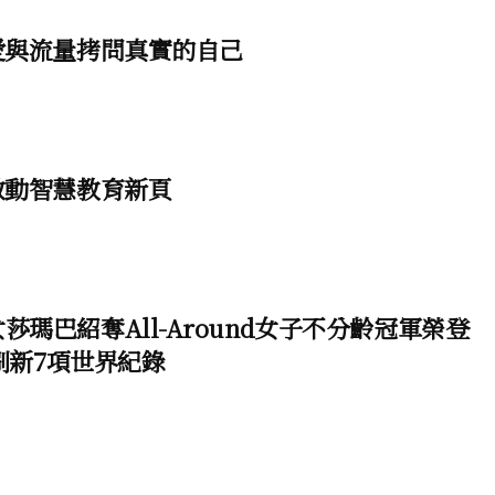
愛與流量拷問真實的自己
啟動智慧教育新頁
瑪巴紹奪All-Around女子不分齡冠軍榮登
刷新7項世界紀錄