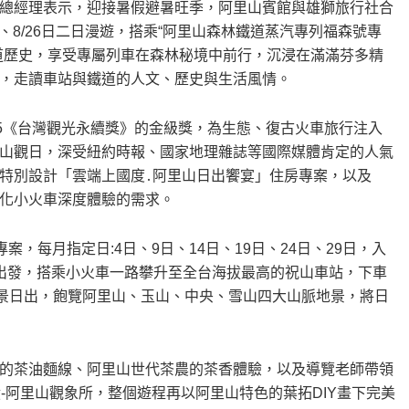
總經理表示，迎接暑假避暑旺季，阿里山賓館與雄獅旅行社合
、8/26日二日漫遊，搭乘“阿里山森林鐵道蒸汽專列福森號專
道歷史，享受專屬列車在森林秘境中前行，沉浸在滿滿芬多精
，走讀車站與鐵道的人文、歷史與生活風情。
25《台灣觀光永續獎》的金級獎，為生態、復古火車旅行注入
山觀日，深受紐約時報、國家地理雜誌等國際媒體肯定的人氣
特別設計「雲端上國度․阿里山日出饗宴」住房專案，以及
化小火車深度體驗的需求。
，每月指定日:4日、9日、14日、19日、24日、29日，入
出發，搭乘小火車一路攀升至全台海拔最高的祝山車站，下車
全景日出，飽覽阿里山、玉山、中央、雪山四大山脈地景，將日
的茶油麵線、阿里山世代茶農的茶香體驗，以及導覽老師帶領
-阿里山觀象所，整個遊程再以阿里山特色的葉拓DIY畫下完美