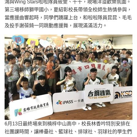
鴻與Wing Stars啦啦隊員筱雯、千千，現場洋溢歡樂氛圍。
第三場移師獅甲國小，夏紹彰校長帶領全校師生熱情參與，
當應援曲響起時，同學們踴躍上台，和啦啦隊員昆昆、毛毛
及投手謝葆錡一同跳動應援舞，展現滿滿活力。
6月13日最終場來到楠梓中山高中，校長林香吟特別安排在
社團課時間，讓棒壘社、籃球社、排球社、羽球社的學生們