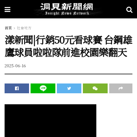
首頁
社會地方
漾新聞|行銷50元看球賽 台鋼雄
鷹球員啦啦隊前進校園樂翻天
2025-06-16