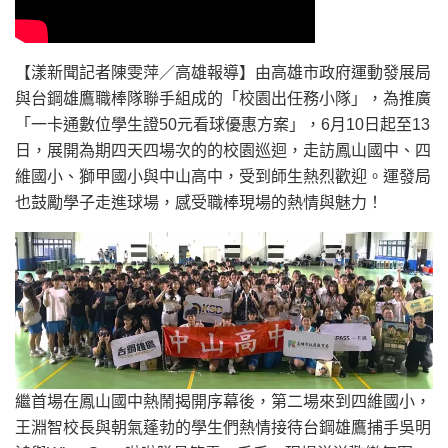
【漾新聞記者陳雯萍／高雄報導】由高雄市政府運動發展局
與台鋼雄鷹職棒隊聯手組成的「校園出任務小隊」，為推廣
「一卡通數位學生證50元看球優惠方案」，6月10日起至13
日，展開為期四天四場次的的校園巡迴，走訪鳳山國中、四
維國小、獅甲國小與中山高中，受到師生熱烈歡迎。運發局
也鼓勵學子走進球場，感受職棒現場的熱情與魅力！
繼首場在鳳山國中熱鬧揭開序幕後，第二場來到四維國小，
王淵智校長與朝氣蓬勃的學生們熱情接待台鋼雄鷹捕手吳明