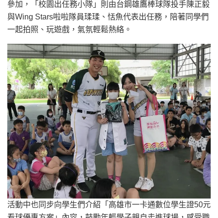
參加，「校園出任務小隊」則由台鋼雄鷹棒球隊投手陳正毅
與Wing Stars啦啦隊員瑈瑈、恬魚代表出任務，陪著同學們
一起拍照、玩遊戲，氣氛輕鬆熱絡。
活動中也同步向學生們介紹「高雄市一卡通數位學生證50元
看球優惠方案」內容，鼓勵年輕學子親自走進球場，感受職