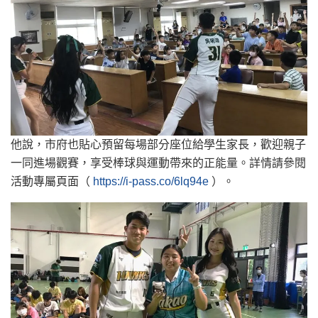
他說，市府也貼心預留每場部分座位給學生家長，歡迎親子
一同進場觀賽，享受棒球與運動帶來的正能量。詳情請參閱
活動專屬頁面（
https://i-pass.co/6lq94e
）。