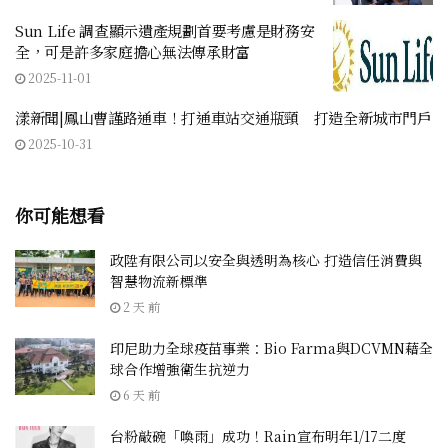
Sun Life 調查顯示遺產規劃首要考慮是財務安
全，可是許多家庭擔心無法傳承財富
2025-11-01
漾新聞|鳳山曹謹路通車！打通車站交通瓶頸 打造全新城市門戶
2025-10-31
你可能想看
政陞有限公司以安全與透明為核心 打造信任消費與
智慧物流新標準
2 天 前
印尼助力全球疫苗事業：Bio Farma與DCVMN藉全
球合作增強衛生抗逆力
6 天 前
台粉敲碗「喚雨」成功！Rain宣布明年1/17二度