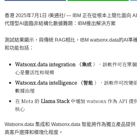
香港
2025年7月1日
/美通社/ —
IBM 正在從根本上簡化面向 AI
代理型AI面臨非結構化數據難題：IBM推出解決方案
測試結果顯示，與傳統
RAG相比，IBM watsonx.data的
和功能包括：
Watsonx.data integration
（集成
），該軟件可在單個
心是靈活性和規模
Watsonx.data intelligence
（智能
），該軟件可改變
數據治理
在
Meta 的
Llama Stack
中增加 watsonx 作為 A
核心
Watsonx.data 集成和 Watsonx.data 智能將作為獨立產
高客戶選擇和模塊化程度。