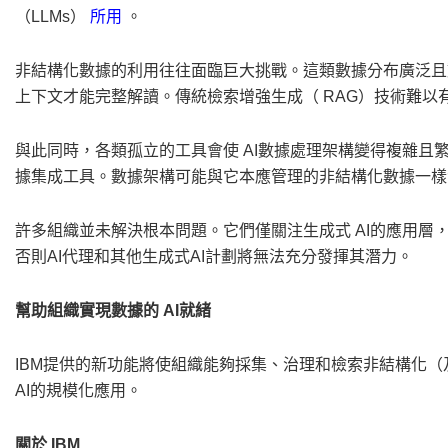
（LLMs）
所用
。
非結構化數據的利用往往面臨巨大挑戰。這類數據分布廣泛且
上下文才能完整解讀。傳統檢索增強生成（
RAG）技術難以
與此同時，各類孤立的工具會使
AI數據處理架構變得複雜且
據集成工具。數據架構可能與它本應管理的非結構化數據一樣
許多組織並未解決根本問題。它們僅關注生成式
AI的應用層
否則AI代理和其他生成式AI計劃將無法充分發揮其潛力。
幫助組織實現數據的
AI就緒
IBM提供的新功能將使組織能夠採集、治理和檢索非結構化
AI的規模化應用。
關於
IBM