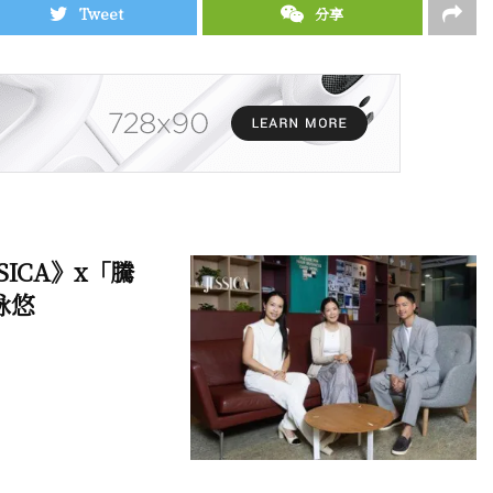
Tweet
分享
ICA》x「騰
詠悠