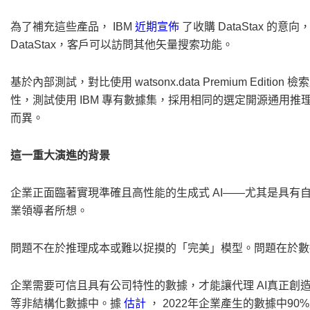
為了補充這些產品，
IBM
近期宣佈
了收購
DataStax 的意
DataStax，客戶可以訪問其他矢量搜索功能。
基於內部測試，對比使用
watsonx.data Premium Ed
性，測試使用 IBM 專有數據集，採用相同的選定開源通用
而異。
這一重大演進的背景
企業正面臨著實現準確且高性能的生成式
AI——尤其是具有
業領導者所想。
問題不在於推理成本或難以捉摸的「完美」模型。問題在於數
企業需要可信且具有公司特性的數據，才能讓代理
AI真正
等非結構化數據中。據
估計
，
2022年企業產生的數據中9