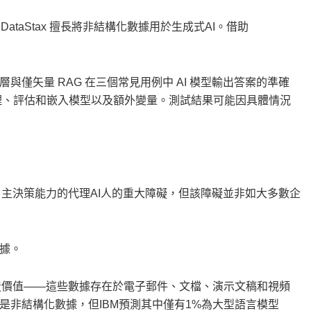
向，DataStax 擅長將非結構化數據用於生成式AI。借助
ition 檢索層與僅矢量 RAG 在三個常見用例中 AI 模型輸出答案的準確
推理、評估和嵌入模型以及額外變量。測試結果可能因具體情況
自主決策能力的代理AI人的重大障礙，但該障礙並非如大多數企
據。
創造價值——這些數據存在於電子郵件、文檔、演示文稿和視頻
0%是非結構化數據，但IBM預測其中僅有1%為大型語言模型