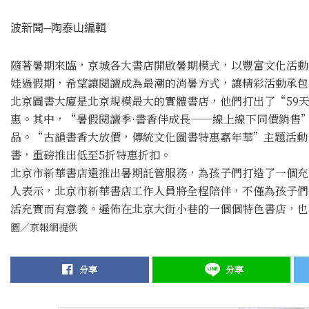
波新聞─陶泰山編輯
隨著暑期來臨，京城各大書店開啟暑期模式，以豐富文化活動
娃過假期，希望讓閱讀成為最潮的消暑方式，讓精彩活動承包
北京圖書大廈是北京規模最大的實體書店，他們打出了“59
惠。其中，“暑假閱讀季·書香伴成長——線上線下同價銷售
品。“古韻書香大放價，傳統文化圖書特惠嘉年華”主題活動
書，重磅推出低至5折特惠折扣。
北京市新華書店還推出暑期託管服務，為孩子們打造了一個充
人表示，北京市新華書店工作人員將全程陪伴，不僅為孩子們
活充實而有意義。遍佈在北京大街小巷的一個個特色書店，也
圖／京報網提供
分享
分享