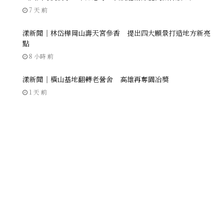
7 天 前
漾新聞｜林岱樺岡山壽天宮參香 提出四大願景打造地方新亮
點
8 小時 前
漾新聞｜橫山基地翻轉老營舍 高雄再奪園冶獎
1 天 前