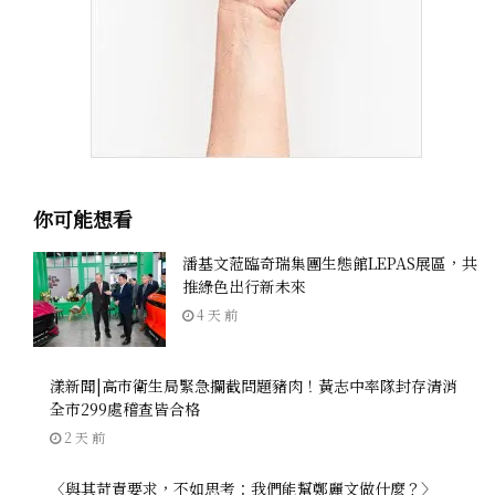
你可能想看
潘基文蒞臨奇瑞集團生態館LEPAS展區，共
推綠色出行新未來
4 天 前
漾新聞|高市衛生局緊急攔截問題豬肉！黃志中率隊封存清消
全市299處稽查皆合格
2 天 前
〈與其苛責要求，不如思考：我們能幫鄭麗文做什麼？〉