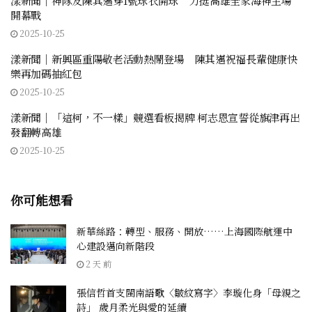
漾新聞｜神隊友陳其邁穿1號球衣開球 力挺高雄全家海神主場
開幕戰
2025-10-25
漾新聞｜新興區重陽敬老活動熱鬧登場 陳其邁祝福長輩健康快
樂再加碼抽紅包
2025-10-25
漾新聞｜「這柯，不一樣」競選看板揭牌 柯志恩宣誓從旗津再出
發翻轉高雄
2025-10-25
你可能想看
新華絲路：轉型、服務、開放……上海國際航運中
心建設邁向新階段
2 天 前
張信哲首支閩南語歌〈皺紋寫字〉李璇化身「母親之
詩」 歲月柔光與愛的延續