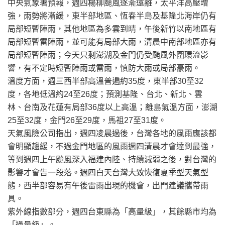
中央氣象署預報，週四楊柳颱風逐漸遠離，太平洋高壓增
強，雨勢將漸緩，東半部地區、恆春半島及基隆北海岸仍有
局部短暫陣雨，其他地區為多雲到晴，午後新竹以南地區有
局部短暫雷陣雨，並可能有局部大雨，清晨中南部地區亦有
局部短暫陣雨；今天只剩澎湖及金門仍受颱風外圍環流影
響，有不定時短暫陣雨或雷雨，慎防大雨或局部豪雨。
溫度方面，週三西半部高溫普遍約35度，東半部30至32
度，各地低溫約24至26度；預測基隆、台北、新北、雲
林、台南及花蓮有局部36度以上高溫；離島氣溫方面，澎湖
25至32度，金門26至29度，馬祖27至31度。
天氣風險公司指出，週四凌晨過後，台灣各地的風雨應該都
會明顯趨緩，不過金門地區的風雨週四清晨才會達到最強，
等到週四上午颱風深入福建內陸、持續減弱之後，對台灣的
影響才會告一段落。週四白天台灣大致恢復夏季型天氣型
態，西半部容易有午後雷雨出現的機會，出門建議攜帶雨
具。
紫外線指數部分，週四台東縣為「高量級」，其餘縣市均為
「過量級」。