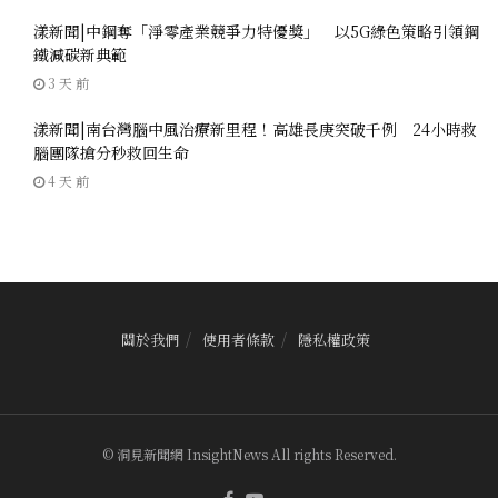
漾新聞|中鋼奪「淨零產業競爭力特優獎」 以5G綠色策略引領鋼
鐵減碳新典範
3 天 前
漾新聞|南台灣腦中風治療新里程！高雄長庚突破千例 24小時救
腦團隊搶分秒救回生命
4 天 前
關於我們
使用者條款
隱私權政策
© 洞見新聞網 InsightNews All rights Reserved.