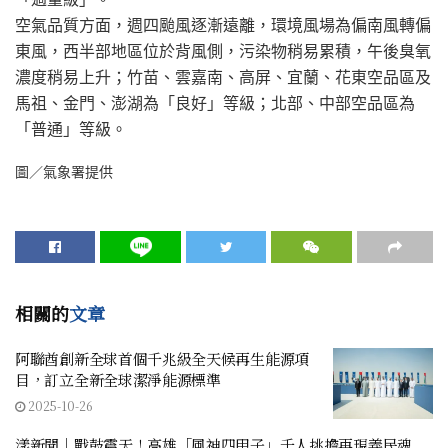
空氣品質方面，週四颱風逐漸遠離，環境風場為偏南風轉偏
東風，西半部地區位於背風側，污染物稍易累積，午後臭氧
濃度稍易上升；竹苗、雲嘉南、高屏、宜蘭、花東空品區及
馬祖、金門、澎湖為「良好」等級；北部、中部空品區為
「普通」等級。
圖／氣象署提供
相關的
文章
阿聯酋創新全球首個千兆級全天候再生能源項
目，訂立全新全球潔淨能源標準
2025-10-26
漾新聞｜戰鼓震天！高雄「風神四甲子」千人挑擔再現義民魂