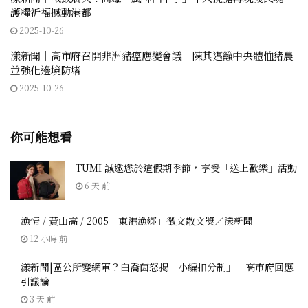
護糧祈福撼動港都
2025-10-26
漾新聞｜高市府召開非洲豬瘟應變會議 陳其邁籲中央體恤豬農
並強化邊境防堵
2025-10-26
你可能想看
TUMI 誠邀您於這假期季節，享受「送上歡樂」活動
6 天 前
漁情 / 黃山高 / 2005「東港漁鄉」徵文散文獎／漾新聞
12 小時 前
漾新聞|區公所變網軍？白喬茵怒揭「小編扣分制」 高市府回應
引議論
3 天 前