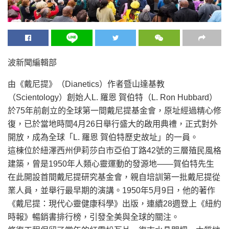
波新聞編輯部
由《戴尼提》（Dianetics）作者暨山達基教
（Scientology）創始人L. 羅恩 賀伯特（L. Ron Hubbard）
於75年前創立的全球第一間戴尼提基金會，原址經過精心修
復，已於當地時間4月26日舉行盛大的啟用典禮，正式對外
開放，成為全球「L. 羅恩 賀伯特歷史故址」的一員。
這棟位於紐澤西州伊莉莎白市亞伯丁路42號的三層殖民風格
建築，曾是1950年人類心靈運動的發源地——賀伯特先生
在此開設首間戴尼提研究基金會，親自培訓第一批戴尼提從
業人員，並舉行最早期的演講。1950年5月9日，他的著作
《戴尼提：現代心靈健康科學》出版，連續28週登上《紐約
時報》暢銷書排行榜，引發全美與全球的關注。