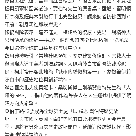
修復工程保留了當年的紅雪松瓦片、復古水晶門把、木質地
板與凱爾特圖案嵌飾，賀伯特先生的原書桌、壁爐、雷明頓
打字機及經典木製旅行車也完整復原，讓來訪者彷彿回到75
年前，親身走進那段歷史。
修復團隊表示，這不僅是一棟建築的復原，更是一場精神與
思想傳承的延續──見證一個理念如何從此地啟航，發展成
今日遍佈全球的山達基教會與中心。
啟用典禮吸引了當地社區領袖、歷史建築修復師、宗教人士
與國際人道主義者到場致詞。大伊莉莎白市商會總裁珍妮
佛．柯斯塔形容此地為「城市的驕傲與第一」，象徵著伊莉
莎白市的歷史地位與創新精神。
聯合國文化大使莫妮卡．桑切斯博士則稱賀伯特先生為「人
類的GPS」，指出他的著作為許多人在人生迷途中提供了明
確方向與希望。
亞伯丁路42號成為全球第七處「L. 羅恩 賀伯特歷史故
址」，與美國、英國、南非等地的重要地標並列。今年夏
季，還將有另外兩處歷史故址開幕，延續這份跨越世代、影
響全球的精神遺產。