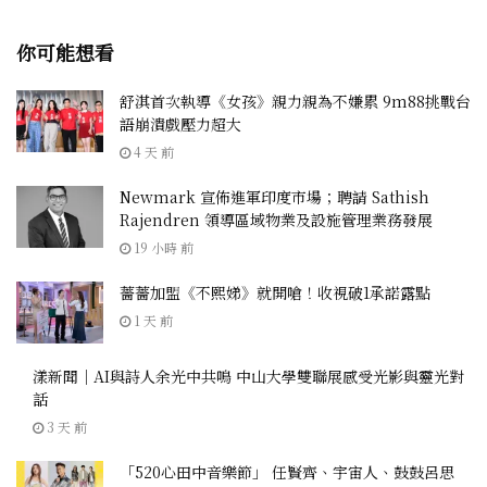
你可能想看
舒淇首次執導《女孩》親力親為不嫌累 9m88挑戰台
語崩潰戲壓力超大
4 天 前
Newmark 宣佈進軍印度市場；聘請 Sathish
Rajendren 領導區域物業及設施管理業務發展
19 小時 前
薔薔加盟《不熙娣》就開嗆！收視破1承諾露點
1 天 前
漾新聞｜AI與詩人余光中共鳴 中山大學雙聯展感受光影與靈光對
話
3 天 前
「520心田中音樂節」 任賢齊、宇宙人、鼓鼓呂思