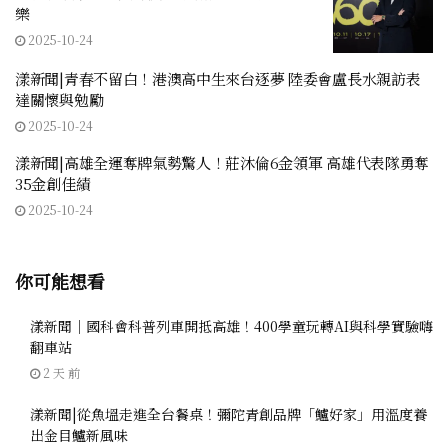
樂
2025-10-24
漾新聞|青春不留白！港澳高中生來台逐夢 陸委會盧長水親訪表
達關懷與勉勵
2025-10-24
漾新聞|高雄全運奪牌氣勢驚人！莊沐倫6金領軍 高雄代表隊勇奪
35金創佳績
2025-10-24
你可能想看
漾新聞｜國科會科普列車開抵高雄！400學童玩轉AI與科學實驗嗨
翻車站
2 天 前
漾新聞|從魚塭走進全台餐桌！彌陀青創品牌「鱸好家」用溫度養
出金目鱸新風味