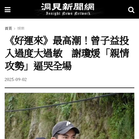
首頁
娛樂
《好運來》最高潮！曾子益投
入過度大過敏 謝瓊煖「親情
攻勢」逼哭全場
2025-09-02