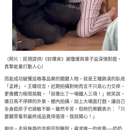
（照片：民視提供/《好運來》謝瓊煖與曾子益深情對戲，
真摯能量打動人心）
而能成功破獲這樁毒品案的關鍵人物，就是王瞳飾演的臥底
「孟婷」。王瞳坦言，近期拍攝對她而言不只是心力交瘁，
更像體力極限挑戰，「就像比了一場鐵人三項！」她笑說，
連日馬不停蹄的外景、棚內拍攝，加上大場面打戲，讓自己
全身起疹子也過敏不斷。雖然辛苦，但她仍樂觀表示：「只
要觀眾看到最終成品覺得值得，我就開心！」
劇中，走投無路的克帆回到醫院，尋求唯一的依靠──奶奶