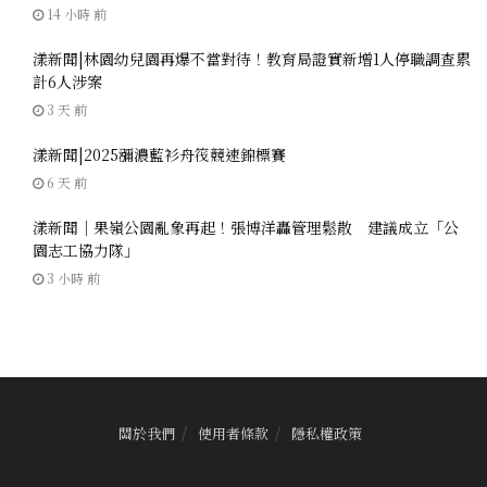
14 小時 前
漾新聞|林園幼兒園再爆不當對待！教育局證實新增1人停職調查累
計6人涉案
3 天 前
漾新聞|2025瀰濃藍衫舟筏競速錦標賽
6 天 前
漾新聞｜果嶺公園亂象再起！張博洋轟管理鬆散 建議成立「公
園志工協力隊」
3 小時 前
關於我們
使用者條款
隱私權政策