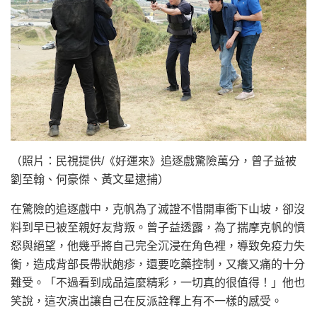
（照片：民視提供/《好運來》追逐戲驚險萬分，曾子益被
劉至翰、何豪傑、黃文星逮捕）
在驚險的追逐戲中，克帆為了滅證不惜開車衝下山坡，卻沒
料到早已被至親好友背叛。曾子益透露，為了揣摩克帆的憤
怒與絕望，他幾乎將自己完全沉浸在角色裡，導致免疫力失
衡，造成背部長帶狀皰疹，還要吃藥控制，又癢又痛的十分
難受。「不過看到成品這麼精彩，一切真的很值得！」他也
笑說，這次演出讓自己在反派詮釋上有不一樣的感受。