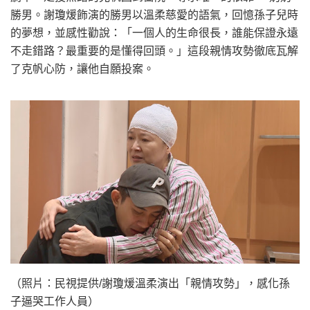
勝男。謝瓊煖飾演的勝男以溫柔慈愛的語氣，回憶孫子兒時
的夢想，並感性勸說：「一個人的生命很長，誰能保證永遠
不走錯路？最重要的是懂得回頭。」這段親情攻勢徹底瓦解
了克帆心防，讓他自願投案。
（照片：民視提供/謝瓊煖溫柔演出「親情攻勢」，感化孫
子逼哭工作人員）