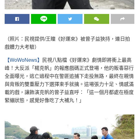
（照片：民視提供/王瞳《好運來》被曾子益狹持，連日拍
戲體力大考驗）
【WoWoNews】
民視八點檔《好運來》劇情即將衝上最高
峰！大反派「楊克帆」的報應戲碼正式登場，他的販毒惡行
全面曝光，逃亡過程中在警匪追捕下走投無路，最終在親情
與背叛的雙重壓力下選擇束手就擒。這場張力十足、情感滿
載的戲，讓飾演克帆的曾子益直呼：「這一個月都處在極度
緊繃狀態，感覺好像吃了大補丸！」