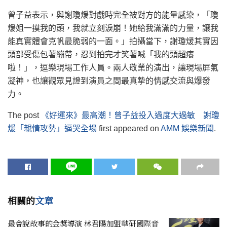
曾子益表示，與謝瓊煖對戲時完全被對方的能量感染，「瓊
煖姐一摸我的頭，我就立刻淚崩！她給我滿滿的力量，讓我
能真實體會克帆最脆弱的一面。」拍攝當下，謝瓊煖其實因
頭部受傷包著繃帶，忍到拍完才笑著喊「我的頭超癢
啦！」，逗樂現場工作人員。兩人敬業的演出，讓現場屏氣
凝神，也讓觀眾見證到演員之間最真摯的情感交流與爆發
力。
The post
《好運來》最高潮！曾子益投入過度大過敏 謝瓊
煖「親情攻勢」逼哭全場
first appeared on
AMM 娛樂新聞
.
相關的
文章
最會說故事的金獎導演 林君陽加盟華研國際音