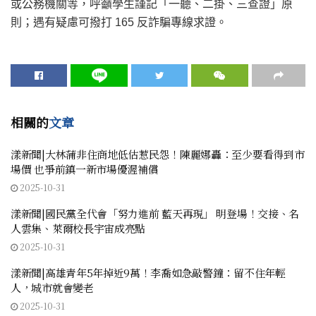
或公務機關等，呼籲學生謹記「一聽、二掛、三查證」原
則；遇有疑慮可撥打 165 反詐騙專線求證。
相關的
文章
漾新聞|大林蒲非住商地低估惹民怨！陳麗娜轟：至少要看得到市
場價 也爭前鎮一新市場優渥補償
2025-10-31
漾新聞|國民黨全代會「努力進前 藍天再現」 明登場！交接、名
人雲集、萊爾校長宇宙成亮點
2025-10-31
漾新聞|高雄青年5年掉近9萬！李喬如急敲警鐘：留不住年輕
人，城市就會變老
2025-10-31