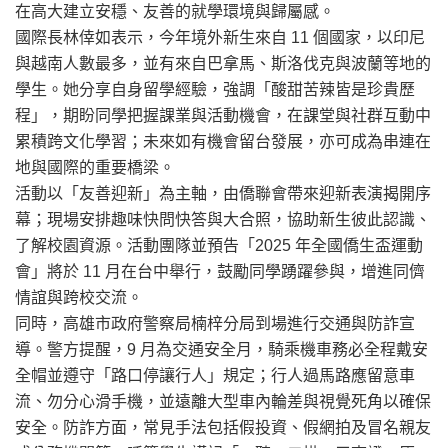
在高大建立安穩、友善的就學環境與歸屬感。
國際長林倖如表示，今年境外新生來自 11 個國家，以印尼
與越南人數最多，並有來自巴拿馬、斯洛伐克與波蘭等地的
學生。她分享自身留學經驗，強調「酸甜苦辣皆是珍貴歷
程」，期盼同學把握課業與活動機會，在課堂與社群互動中
累積跨文化學習；未來如有機會留台發展，亦可成為串連在
地與國際的重要橋梁。
活動以「友善迎新」為主軸，由僑聯會帶來迎新表演揭開序
幕；現場安排趣味快問快答與大合照，協助新生彼此認識、
了解校園資源。活動團隊並預告「2025 年全國僑生盃運動
會」將於 11 月在台中舉行，鼓勵同學踴躍參與，增進同儕
情誼與跨校交流。
同時，高雄市政府警察局楠梓分局到場進行交通與防詐宣
導。警方提醒，9 月為交通安全月，騎乘機車務必全程戴安
全帽並遵守「路口停讓行人」規定；行人過馬路應留意車
流、勿分心滑手機，並遠離大型車內輪差與視覺死角以確保
安全。防詐方面，常見手法包括假投資、假網拍及冒名親友