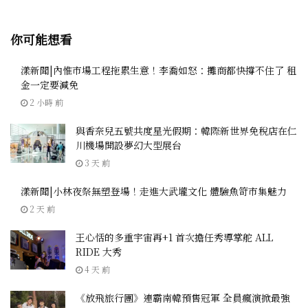
你可能想看
漾新聞|內惟市場工程拖累生意！李喬如怒：攤商都快撐不住了 租
金一定要減免
2 小時 前
與香奈兒五號共度星光假期：韓際新世界免稅店在仁
川機場開設夢幻大型展台
3 天 前
漾新聞|小林夜祭無塑登場！走進大武壠文化 體驗魚笴市集魅力
2 天 前
王心恬的多重宇宙再+1 首次擔任秀導掌舵 ALL
RIDE 大秀
4 天 前
《放飛旅行團》連霸南韓預售冠軍 全員瘋演掀最強