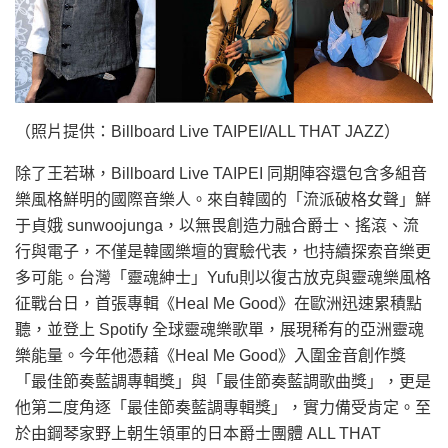
（照片提供：Billboard Live TAIPEI/ALL THAT JAZZ）
除了王若琳，Billboard Live TAIPEI 同期陣容還包含多組音
樂風格鮮明的國際音樂人。來自韓國的「流派破格女聲」鮮
于貞娥 sunwoojunga，以無畏創造力融合爵士、搖滾、流
行與電子，不僅是韓國樂壇的實驗代表，也持續探索音樂更
多可能。台灣「靈魂紳士」Yufu則以復古放克與靈魂樂風格
征戰台日，首張專輯《Heal Me Good》在歐洲迅速累積點
聽，並登上 Spotify 全球靈魂樂歌單，展現稀有的亞洲靈魂
樂能量。今年他憑藉《Heal Me Good》入圍金音創作獎
「最佳節奏藍調專輯獎」與「最佳節奏藍調歌曲獎」，更是
他第二度角逐「最佳節奏藍調專輯獎」，實力備受肯定。至
於由鋼琴家野上朝生領軍的日本爵士團體 ALL THAT