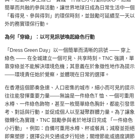
簡單而共融的參與活動，讓世界地球日成為日常生活中一個
「看得見、參與得到」的環保時刻，並鼓勵可延續至一天以
外的務實環保行動。
為何「穿綠」：以可見訊號喚起綠色行動
「Dress Green Day」以一個簡單而清晰的訊號 —— 穿上
綠色 —— 在全城建立一個可見、共享時刻。TNC 強調，單
靠穿綠並不能解決環境危機；其意義在於象徵性地作為提示
——環境責任始於覺察，並體現在日常的選擇。
在香港這個節奏急速、人口密集的城市，細小而可見的提示
往往能發揮重要力量——無論是一件綠色T 恤、一個可重用
水樽、一件綠色飾物，甚至一枚簡單綠色胸針，都能引發思
考、對話與行動，並促成個人以至凝聚群體力量。為了讓象
徵轉化為實踐，TNC 鼓勵參與者於地球日完成 「一件綠色
小行動」。例如：自備可重用水樽、杯或餐具；減廢並拒絕
即棄塑膠；選擇公共交通或步行短途；關燈節能或適度調節