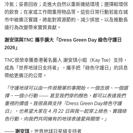
冷氣；妥善回收；走進大自然以重新連結環境；選擇較環保
的飲食；在家或工作間重用物品等。這些日常行動若能在城
市中被廣泛實踐，將能對資源節約、減少排放，以及推動長
遠行為改變帶來實質貢獻。
謝安琪與
TNC
攜手擴大「
Dress Green Day
綠色守護日
2026
」
TNC很榮幸獲香港著名藝人 謝安琪小姐（Kay Tse）支持，
成為「世界地球日支持者」，攜手把「綠色守護日」的訊息
帶給更廣泛的公眾。
「守護地球可以由一件很簡單的事開始。一個念頭、一個選
擇、一個小行動 —— 甚至我們穿的顏色，都可以表達我們
重視的價值。我很高興支持『
Dress Green Day
綠色守護
日』，也希望大家在
4
月
22
日與我一起穿上綠色、實踐綠
色行動，向我們共同擁有的地球表達愛與關懷。」
——
謝安琪
，世界地球日星級支持者