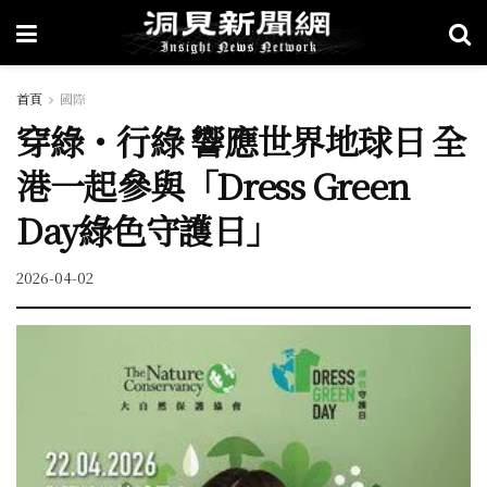
首頁
國際
穿綠・行綠 響應世界地球日 全
港一起參與「Dress Green
Day綠色守護日」
2026-04-02