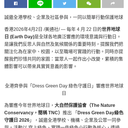
誠邀全港學校、企業及社區參與，一同以簡單行動保護地球
香港
2026年4月2日
/美通社/ — 每年 4 月 22 日的
世界地球
日
(Earth Day)
是全球各地廣泛響應的環境意識與行動日。
是讓我們反思人與自然及氣候關係的重要時刻，提醒我們把
關注化為在家中、校園，以至職場可實踐的行動。同時亦提
醒我們珍惜共同的家園：當眾人一起作出小改變，累積的集
體影響可以帶來具實質意義的影響。
全港齊參與「Dress Green Day 綠色守護日」響應世界地球
日
為響應今年世界地球日，
大自然保護協會（
The Nature
Conservancy
，簡稱
TNC
）
推出 「
Dress Green Day
綠色
守護日
2026
」，誠邀全港學校、機構、企業及公眾一同參
與。活動以 穿上綠色、實踐一件綠色小行動為核心，透過