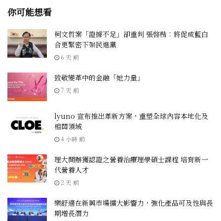
你可能想看
柯文哲案「證據不足」卻重判 張啓楷︰將促成藍白
合更緊密下架民進黨
6 天 前
致敬變革中的金融「她力量」
7 天 前
lyuno 宣布推出革新方案，重塑全球內容本地化及
相關領域
4 小時 前
理大開辦獲認證之營養治療理學碩士課程 培育新一
代營養人才
2 天 前
樂舒適在新興市場擴大影響力，強化產品可及性與長
期增長潛力