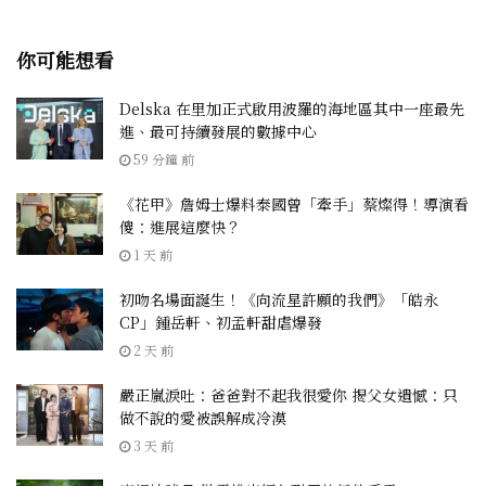
你可能想看
Delska 在里加正式啟用波羅的海地區其中一座最先
進、最可持續發展的數據中心
59 分鐘 前
《花甲》詹姆士爆料泰國曾「牽手」蔡燦得！導演看
傻：進展這麼快？
1 天 前
初吻名場面誕生！《向流星許願的我們》「皓永
CP」鍾岳軒、初孟軒甜虐爆發
2 天 前
嚴正嵐淚吐：爸爸對不起我很愛你 揭父女遺憾：只
做不說的愛被誤解成冷漠
3 天 前