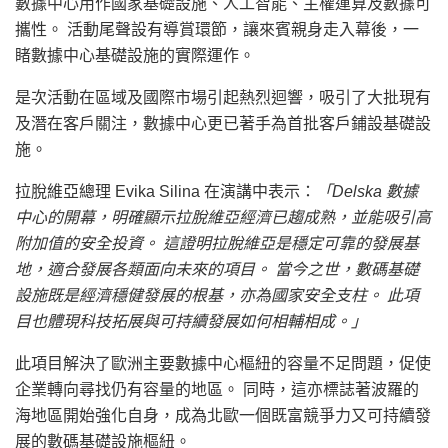
數據中心用作國家基礎設施、人工智能、主權運算及數據可
攜性。 活動尾聲設有導賞環節，讓來賓親身走入幕後，一
睹數據中心基礎設施的實際運作。
是次活動在區域及國際市場引起熱烈迴響，吸引了大批現有
及潛在客戶關注，數據中心更已著手為首批客戶鋪設基礎設
施。
拉脫維亞總理 Evika Silina 在演講中表示：
「Delska 數據
中心的開幕，明確顯示拉脫維亞經濟已趨成熟，並能吸引高
附加值的安全投資。 這證明拉脫維亞是穩定可靠的發展基
地，適合發展各類面向未來的項目。 當今之世，數碼基礎
設施既是經濟穩健發展的根基，亦為國家安全支柱。 此項
目也體現科技拓展與可持續發展如何相輔相成。」
此項目解決了歐洲主要數據中心樞紐的容量不足問題，促使
企業轉向尋找仍有容量的地區。 同時，這亦標誌著波羅的
海地區開始強化自身，成為北歐一個既富競爭力又可持續發
展的數碼基礎設施樞紐。