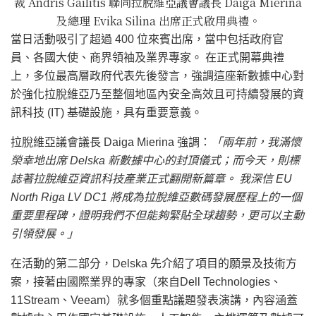
裁 Andris Gailitis 聯同拉脫維亞議會議長 Daiga Mierina
及總理 Evika Silina 出席正式啟用典禮。
當日活動吸引了超過 400 位來賓出席，當中包括政府官
員、各國大使、商界領袖及業界專家。 在正式開幕典禮
上，多位最高層政府代表先後發言，強調這座新數據中心對
於強化拉脫維亞乃至整個地區內安全高效且可持續發展的資
訊科技 (IT) 基礎設施，具有重要意義。
拉脫維亞議會議長 Daiga Mierina 強調：
「兩年前，我滿懷
榮幸地出席 Delska 新數據中心的封頂儀式；而今天，則標
誌著拉脫維亞資訊科技產業正式翻開新篇章。 我深信 EU
North Riga LV DC1 將成為拉脫維亞數碼發展歷程上的一個
重要里程碑，證明我們不但能夠緊貼全球趨勢，更可以主動
引領發展。」
在活動的第二部分，Delska 先介紹了項目的願景及技術方
案，接著由國際業界的專家（來自Dell Technologies、
11Stream、Veeam）就多個重點議題發表演講，內容涵蓋