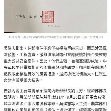
北檢函覆，准予將全案移轉有管轄權之花蓮地檢署偵辦。(圖／記者翻攝)
吳建志指出，這起事件不應僅被視為單純天災，而是涉及風
險預警、工程處置、撤離決策與跨部會應變機制是否失靈的
重大公共安全案件。因此，他們主張，自堰塞湖形成後，中
央單位早已掌握相關監測資訊與風險訊號，卻未能在關鍵時
點採取更積極有效的應變措施，最終導致災情擴大、民眾生
命財產蒙受重大損失。
告發內容主要是將矛頭指向內政部部長劉世芳、經濟部部長
龔明鑫、農業部部長陳駿季,就114年9月23日花蓮馬太鞍溪
堰塞湖洪災乙事涉嫌瀆職等罪。吳建志等人主張，農業部相
關單位在風險判斷與警戒評估上過於保守，經濟部水利署對