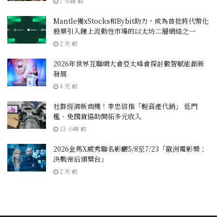
7 小時 前
Mantle獲xStocks和Bybit助力，成為首批將代幣化
股票引入鏈上流動性市場的以太坊二層網絡之一
2 天 前
2026年世界互聯網大會亞太峰會探討數智賦能創新
發展
4 天 前
社群經濟新商機！李忠信推「輕資產代銷」 低門
檻、免囤貨協助開拓多元收入
13 小時 前
2026金馬X威秀聯名影廳5/8至7/23「歐洲電影獎：
決戰帝后頒獎台」
2 天 前