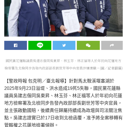
國民黨花蓮縣議員吳建志偕同吳東昇、林玉芬、林正福等人於年初向花蓮地方
檢察署及北檢同步告發內政部部長劉世芳等中央官員涉嫌瀆職。(圖／記者翻攝)
【警政時報 包克明／臺北報導】針對馬太鞍溪堰塞湖於
2025年9月23日溢堤、洪水造成19死5失聯，國民黨花蓮縣
議員吳建志偕同吳東昇、林玉芬、林正福等人於年初向花蓮
地方檢察署及北檢同步告發內政部部長劉世芳等中央官員，
並主張啟動國賠，後續責任歸屬持續成為政壇與司法關注焦
點。吳建志證實已於17日收到北檢函覆，准予將全案移轉有
管轄權之花蓮地檢署偵辦。