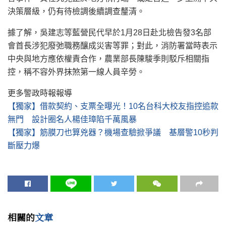
決策層級，仍有待檢調後續調查釐清。
據了解，吳建志等藍營民代早於1月28日赴北檢告發3名部
會首長涉犯廢弛職務釀成災害等罪；對此，消防署當時表示
中央與地方應依權責合作，農業部長陳駿季則駁斥相關指
控，稱不容外界抹煞第一線人員辛勞。
更多警政時報報導
【獨家】借款契約、支票全曝光！10名台科大校友指控追款
無門 設計圈名人楊佳璋陷千萬風暴
【獨家】筋膜刀也算兇器？機場查驗掀爭議 基層警10秒判
斷壓力爆
相關的
文章