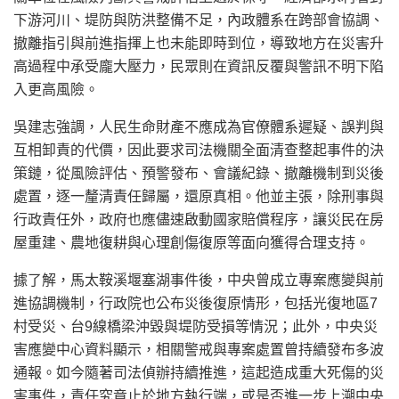
下游河川、堤防與防洪整備不足，內政體系在跨部會協調、
撤離指引與前進指揮上也未能即時到位，導致地方在災害升
高過程中承受龐大壓力，民眾則在資訊反覆與警訊不明下陷
入更高風險。
吳建志強調，人民生命財產不應成為官僚體系遲疑、誤判與
互相卸責的代價，因此要求司法機關全面清查整起事件的決
策鏈，從風險評估、預警發布、會議紀錄、撤離機制到災後
處置，逐一釐清責任歸屬，還原真相。他並主張，除刑事與
行政責任外，政府也應儘速啟動國家賠償程序，讓災民在房
屋重建、農地復耕與心理創傷復原等面向獲得合理支持。
據了解，馬太鞍溪堰塞湖事件後，中央曾成立專案應變與前
進協調機制，行政院也公布災後復原情形，包括光復地區7
村受災、台9線橋梁沖毀與堤防受損等情況；此外，中央災
害應變中心資料顯示，相關警戒與專案處置曾持續發布多波
通報。如今隨著司法偵辦持續推進，這起造成重大死傷的災
害事件，責任究竟止於地方執行端，或是否進一步上溯中央