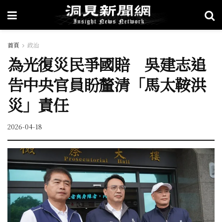
首頁
政治
為光復災民爭國賠 吳建志追
告中央官員盼釐清「馬太鞍洪
災」責任
2026-04-18