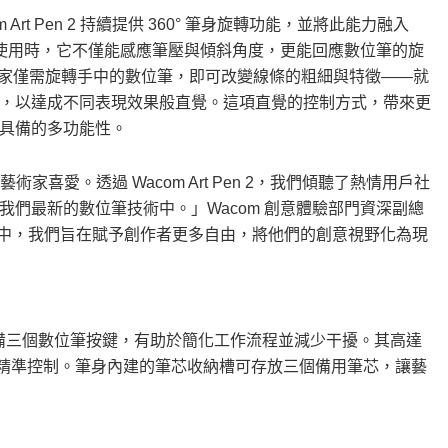
com Art Pen 2 持續提供 360° 筆身旋轉功能，並將此能力融入
標使用時，它不僅能感應筆壓與傾斜角度，更能回應數位筆的旋
 讓藝術家僅需旋轉手中的數位筆，即可改變線條的粗細與特徵——就
，以達成不同表現效果般直覺。這項直覺的控制方式，帶來更
具備的多功能性。
藝術家喜愛。透過 Wacom Art Pen 2，我們傾聽了熱情用戶社
們最新的數位筆技術中。」Wacom 創意體驗部門資深副總
的裝置中，我們旨在賦予創作者更多自由，將他們的創意視野化為現
R 技術，並配備三個數位筆按鍵，有助於簡化工作流程並減少干擾。其高達
流暢精準控制。筆身內建的筆芯收納槽可存放三個備用筆芯，讓藝