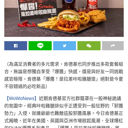
（為滿足消費者的多元需求，肯德基也同步推出多款套餐組
合，無論是想獨自享受「爆醬」快感，還是與好友一同挑戰
感官極限，肯德基「爆醬！是拉差咔啦雞腿堡」絕對是今夏
不容錯過的必吃新品）
【WoWoNews】
近期肯德基官方社群籠罩在一股神秘詭譎
的氛圍中，經典咔啦雞腿排似乎正遭受到一股狂野的「邪醬
勢力」入侵，就連爺爺也難敵這股邪醬風暴。今日肯德基正
式揭曉，近年在美國、英國與亞洲市場掀起風潮、全球爆紅