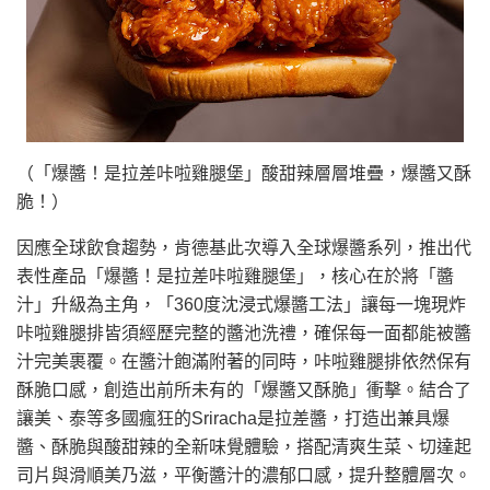
（「爆醬！是拉差咔啦雞腿堡」酸甜辣層層堆疊，爆醬又酥
脆！）
因應全球飲食趨勢，肯德基此次導入全球爆醬系列，推出代
表性產品「爆醬！是拉差咔啦雞腿堡」，核心在於將「醬
汁」升級為主角，「360度沈浸式爆醬工法」讓每一塊現炸
咔啦雞腿排皆須經歷完整的醬池洗禮，確保每一面都能被醬
汁完美裹覆。在醬汁飽滿附著的同時，咔啦雞腿排依然保有
酥脆口感，創造出前所未有的「爆醬又酥脆」衝擊。結合了
讓美、泰等多國瘋狂的Sriracha是拉差醬，打造出兼具爆
醬、酥脆與酸甜辣的全新味覺體驗，搭配清爽生菜、切達起
司片與滑順美乃滋，平衡醬汁的濃郁口感，提升整體層次。