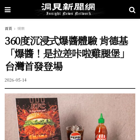
首頁
娛樂
360度沉浸式爆醬體驗 肯德基
「爆醬！是拉差咔啦雞腿堡」
台灣首發登場
2026-05-14