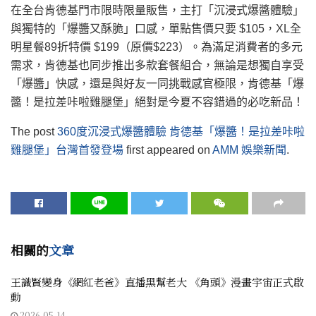
在全台肯德基門市限時限量販售，主打「沉浸式爆醬體驗」
與獨特的「爆醬又酥脆」口感，單點售價只要 $105，XL全
明星餐89折特價 $199（原價$223）。為滿足消費者的多元
需求，肯德基也同步推出多款套餐組合，無論是想獨自享受
「爆醬」快感，還是與好友一同挑戰感官極限，肯德基「爆
醬！是拉差咔啦雞腿堡」絕對是今夏不容錯過的必吃新品！
The post
360度沉浸式爆醬體驗 肯德基「爆醬！是拉差咔啦
雞腿堡」台灣首發登場
first appeared on
AMM 娛樂新聞
.
相關的
文章
王識賢變身《網紅老爸》直播黑幫老大 《角頭》漫畫宇宙正式啟
動
2026-05-14