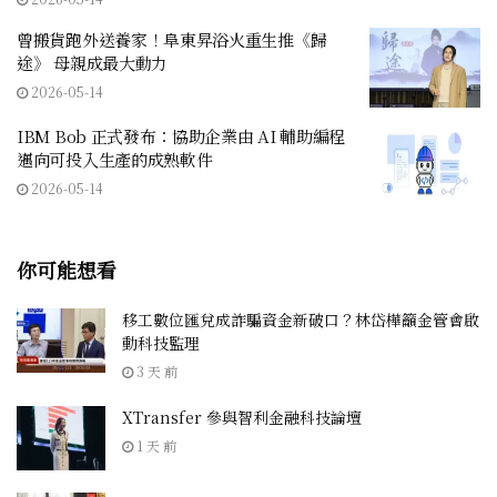
曾搬貨跑外送養家！阜東昇浴火重生推《歸
途》 母親成最大動力
2026-05-14
IBM Bob 正式發布：協助企業由 AI 輔助編程
邁向可投入生產的成熟軟件
2026-05-14
你可能想看
移工數位匯兌成詐騙資金新破口？林岱樺籲金管會啟
動科技監理
3 天 前
XTransfer 參與智利金融科技論壇
1 天 前