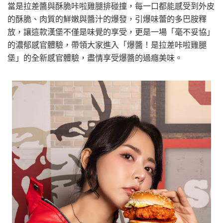
當是拉差醬與酥脆咔啦雞腿排碰撞，每一口都能感受到外皮
的酥脆、肉質的鮮嫩與醬汁的爆發，引爆味蕾的多巴胺釋
放，讓這款漢堡不僅是味覺的享受，更是一場「毫不妥協」
的濃郁感官體驗，帶領大家進入「爆醬！是拉差咔啦雞腿
堡」的全新感官體驗，盡情享受爆醬的過癮美味。