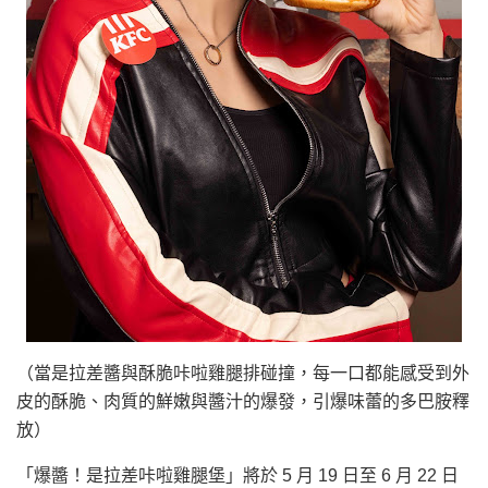
（當是拉差醬與酥脆咔啦雞腿排碰撞，每一口都能感受到外
皮的酥脆、肉質的鮮嫩與醬汁的爆發，引爆味蕾的多巴胺釋
放）
「爆醬！是拉差咔啦雞腿堡」將於 5 月 19 日至 6 月 22 日