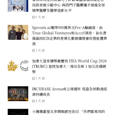
技術卓越示範中心 與西門子醫療攜手推進全球
精準醫療及醫學造影水平
6 天 前
Sprouts.ai獲得900萬美元Pre-A輪融資，由
True Global Ventures和Accel領投，旨在憑
借面向B2B企業的差異化數據擴展營收智能體業
務
3 天 前
加拿大皇家鑄幣廠慶祝 FIFA World Cup 2026
(TM/MC) 登陸加拿大，推出全新 1 加元流通硬
幣
3 天 前
INCUBASE Arena成立兩週年 見證全球動漫經
濟持續成長
4 天 前
小魏魏嘉瑩北京開唱感性告白 「你們都是我的