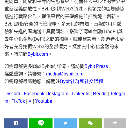
更簡單、開放和平等的生態系統，從而在去中心化的世界中
重新定義開放性。Bybit深耕Web3領域，與領先的區塊鏈協
議進行戰略合作，提供堅實的基礎設施並推動鏈上創新。
Bybit憑借安全的托管服務、多元化的市場、直觀的用戶體
驗和先進的區塊鏈工具而聞名，搭建了傳統金融(TradFi)與
去中心化金融(DeFi)之間的橋樑，賦能建設者、創造者和愛
好者充分挖掘Web3的全部潛力。探索去中心化金融的未
來，請訪問
Bybit.com
。
如需瞭解更多關於Bybit的詳情，請訪問
Bybit Press
媒體垂詢，請聯繫：
media@bybit.com
如需瞭解最新動態，請關注
Bybit社群和社交媒體
Discord
|
Facebook
|
Instagram
|
LinkedIn
|
Reddit
|
Telegra
m
|
TikTok
|
X
|
Youtube