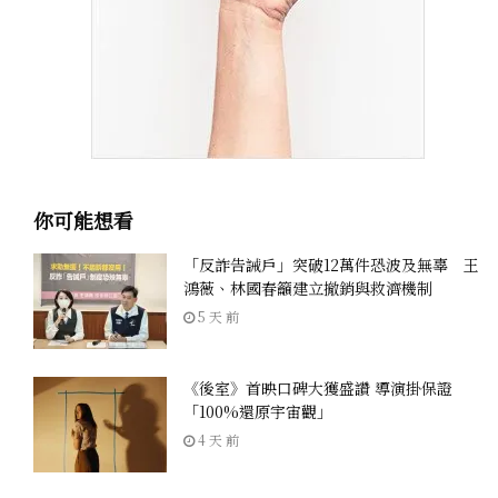
你可能想看
「反詐告誡戶」突破12萬件恐波及無辜 王
鴻薇、林國春籲建立撤銷與救濟機制
5 天 前
《後室》首映口碑大獲盛讚 導演掛保證
「100%還原宇宙觀」
4 天 前