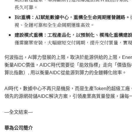
長久可靠。
Bit重構：AI賦能數據中心，重構全生命周期運營鏈路。
視、全鏈可靠和全生命周期運維高效。
建設模式重構：工程產品化，以預制化、模塊化重構建
僅需簡單安裝，大幅縮短交付周期，提升交付質量，實
何波指出，AI算力發展的上限，取決於能源供給的上限，Energ
衡量AIDC價值，AIDC時代需要從「能效指標」走向「價值指標」。華為提出T
算比指數）, 用以衡量AIDC從能源到算力的全鏈轉化效率。
AI時代，數據中心不再只是機房，而是生產Token的超級
領先的源網荷儲AIDC解決方案，引領產業高質量發展，讓每一
—全文結束—
華為公司簡介