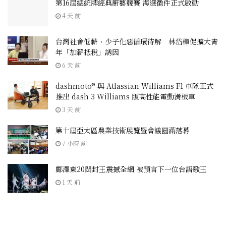
第16屆總統牌經典廚藝競賽 海選徵件正式啟動
4 天 前
台灣社會低薪、少子化惡循環待解 林岱樺促擴大青
年「加薪抵稅」誘因
6 天 前
dashmoto® 與 Atlassian Williams F1 車隊正式
推出 dash 3 Williams 版高性能電動滑板車
3 天 前
第十屆亞太區農業技術展覽暨會議圓滿落幕
7 小時 前
鄺澤東20關封王震撼全網 被預言下一位台語歌王
1 天 前