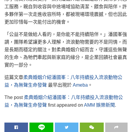
工服務，親自到收容與中途場域協助清潔、餵食與陪伴。許
多夥伴第一次走進收容所時，都被現場環境震撼，但也因此
更加珍惜每一次能付出的機會。
「公益不是做給人看的，是你能不能持續陪伴。」潘國峯強
調，團隊希望讓更多人理解，流浪動物需要的不是同情，而
是長期而穩定的關注。對柔典婚姻介紹而言，守護這些無聲
的生命、為牠們牽起與新家庭的緣分，是企業回饋社會最真
實的一部分。
這篇文章
柔典婚姻介紹潘國峯：八年持續投入流浪動物公
益，為無聲生命發聲
最早出現於
Ameba
。
The post
柔典婚姻介紹潘國峯：八年持續投入流浪動物公
益，為無聲生命發聲
first appeared on
AMM 娛樂新聞
.