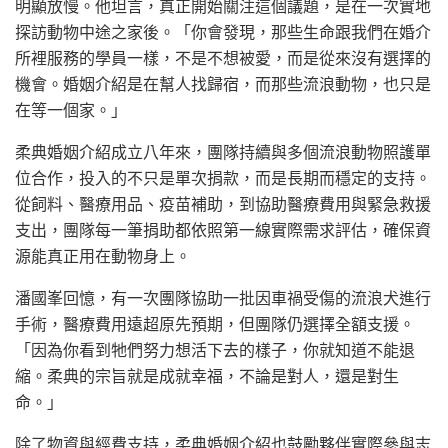
明顯放慢。他坦言，真正開始關注這個議題，是在一次實地
探訪動物中途之家後。「你會發現，那些生命跟我們在婚介
所裡服務的學員一樣，不是不想被愛，而是從來沒有選擇的
機會。婚姻介紹是在幫人找歸宿，而那些流浪動物，也只是
在等一個家。」
柔典婚姻介紹成立八年來，團隊持續與多個流浪動物照護單
位合作，投入的不只是單次捐款，而是長期而穩定的支持。
從飼料、醫療用品、疫苗補助，到協助醫療費用與緊急救援
支出，團隊每一筆捐助都依照第一線實際需求評估，確保資
源能真正用在動物身上。
潘國峯回憶，有一次團隊協助一批因車禍受傷的流浪犬進行
手術，醫療費用遠超原先預期，但團隊仍選擇全額支援。
「因為你看到牠們努力想活下去的樣子，你就知道不能退
縮。柔典的宗旨就是成就幸福，不論是對人，還是對生
命。」
除了物資與經費支持，柔典婚姻介紹也鼓勵夥伴實際參與志