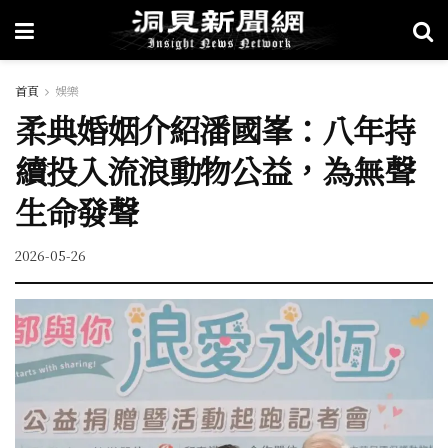
首頁
娛樂
柔典婚姻介紹潘國峯：八年持
續投入流浪動物公益，為無聲
生命發聲
2026-05-26