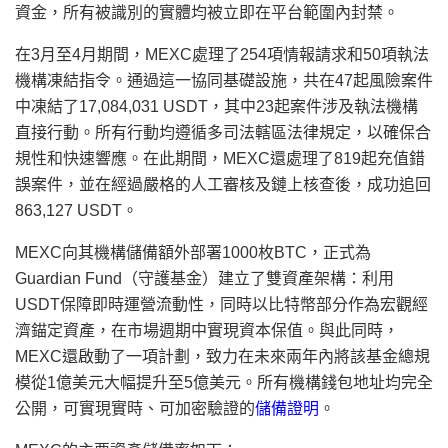
資金，所有被識別的實體均被立即在平台範圍內封禁。
在3月至4月期間，MEXC處理了254項情報請求和50項執法
機構凍結指令。通過這一協同基礎設施，共在47起風險案件
中凍結了17,084,031 USDT，其中23起案件涉及執法機構
直接行動。所有行動均遵循多司法轄區法律規定，以確保合
規性和快速響應。在此期間，MEXC還處理了819起充值錯
誤案件，並在經過嚴格的人工審核及鏈上核查後，成功追回
863,127 USDT。
MEXC向其機構儲備額外部署1000枚BTC，正式為
Guardian Fund（守護基金）建立了雙資產架構：利用
USDT保障即時運營流動性，同時以比特幣部分作為宏觀經
濟錨定資產，在市場週期中實現資本保值。與此同時，
MEXC還啟動了一項計劃，
致力
在未來兩年內將該基金總規
模從1億美元大幅提升至5億美元。所有機構錢包地址均完全
公開，可實現實時、可加密驗證的
儲備證明
。