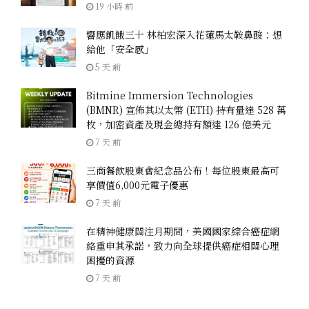
19 小時 前
響應飢餓三十 林柏宏深入花蓮馬太鞍鼻酸：想
給他「安全感」
5 天 前
Bitmine Immersion Technologies
(BMNR) 宣佈其以太幣 (ETH) 持有量達 528 萬
枚，加密資產及現金總持有額達 126 億美元
7 天 前
三商餐飲股東會紀念品公布！每位股東最高可
享價值6,000元電子優惠
7 天 前
在精神健康關注月期間，美國國家綜合癌症網
絡重申其承諾，致力向全球提供癌症相關心理
困擾的資源
7 天 前