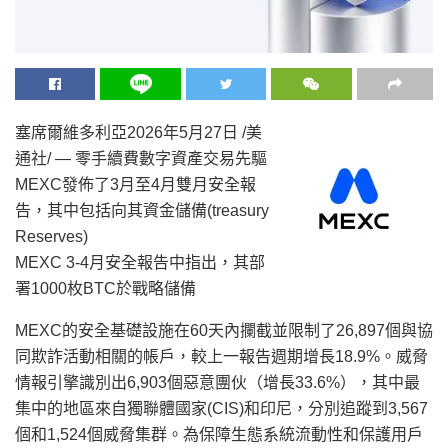
塞席爾維多利亞
2026年5月27日
/美
通社/ — 零手續費數字資產交易先驅
MEXC發佈了3月至4月雙月安全報
告，其中包括向其資金儲備(treasury
Reserves)
MEXC 3-4月安全報告中指出，其部
署1000枚BTC於戰略儲備
MEXC的安全基礎設施在60天內攔截並限制了
26,897
個與協
同欺詐活動相關的
帳
戶，較上一報告週期增長18.9%。威脅
情報引擎識別出
6,903
個惡意團伙（增長33.6%），其中最
集中的地區來自獨聯體國家(CIS)和
印尼
，分別追蹤到
3,567
個和
1,524
個威脅集群。為保障生態系統流動性和保護用戶