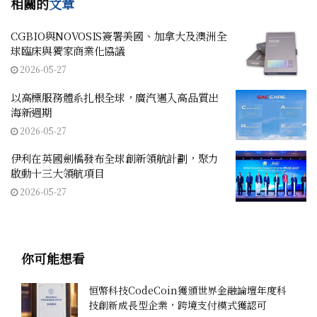
相關的
文章
CGBIO與NOVOSIS簽署美國、加拿大及澳洲全
球臨床與獨家商業化協議
2026-05-27
以高標服務體系扎根全球，廣汽邁入高品質出
海新週期
2026-05-27
伊利在英國劍橋發布全球創新領航計劃，聚力
啟動十三大領航項目
2026-05-27
你可能想看
恒幣科技CodeCoin獲頒世界金融論壇年度科
技創新成長型企業，跨境支付模式獲認可