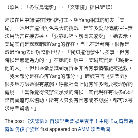
（照片：「冬候鳥電影」 、「文策院」提供/睦媄）
睦媄在片中飾演在飲料店打工、與Yang相識的好友「美
瑜」，她坦言這個角色最大的挑戰，是許多愛與情感往往無
法用語言直接表達，「要靠眼神、氛圍去感受」。她表示，
美瑜其實是默默暗戀Yang的存在，自己在詮釋時，很像是
透過Yang去理解整個世界，「我知道他發生很多事，但有
時候是無能為力的。」在她的理解中，美瑜其實是「想接住
他的人」，但也逐漸意識到現實並非所有事情都能被拯救，
「我大部分是在心疼Yang的部分。」睦媄直言《失樂園》
很多地方讓她很有感觸，呼籲社會上仍有許多需要被理解的
處境，「當你覺得沒辦法承受的時候，其實現在有很多心理
諮商管道可以協助，所有人只要有困惑或不舒服，都可以尋
求專業幫助。」
The post
《失樂園》首映記者會眾星雲集！主創卡司齊聚為
育幼院孩子發聲
first appeared on
AMM 娛樂新聞
.