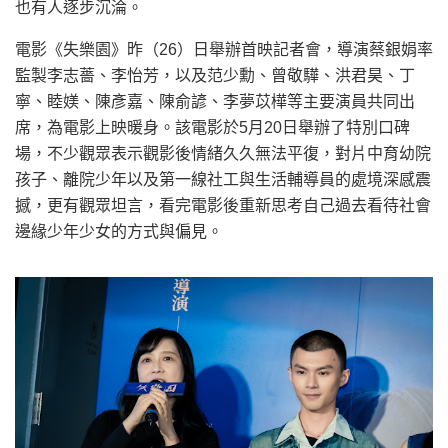
也有人逐步沉淪。
電影《失樂園》昨（26）日舉辦首映記者會，導演蔡銀娟率
監製李志薔、李怡芳，以及范少勳、曾敬驊、洪君昊、丁
寧、睦媄、陳彥嘉、陳俞諺、李夢苡樺等主要演員共同出
席，為電影上映暖身。該電影於5月20日舉辦了特別口碑
場，不少觀眾表示觀影後情緒久久無法平復，對片中育幼院
孩子、離院少年以及第一線社工與生活輔導員的處境深感震
撼，更有觀眾坦言，看完電影後重新思考自己過去看待社會
邊緣少年少女的方式與偏見。