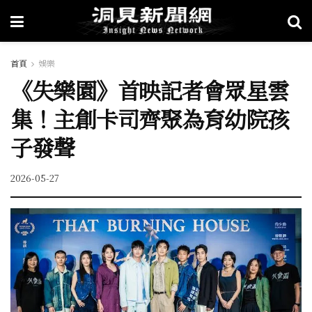
首頁
娛樂
《失樂園》首映記者會眾星雲
集！主創卡司齊聚為育幼院孩
子發聲
2026-05-27