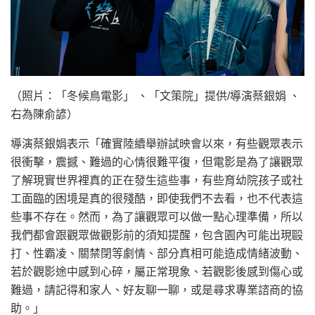
（照片：「冬候鳥電影」 、「文策院」提供/導演蔡銀娟 、
右為陳俞諺）
導演蔡銀娟表示「確實陸續舉辦試映會以來，有些觀眾表示
很衝擊，震撼、難過的心情很難平復，但電影是為了讓觀眾
了解現實世界裡真的正在發生這些事，有些育幼院孩子或社
工面臨的困境是真的很殘酷，即使我們不去看，也不代表這
些事不存在。然而，為了讓觀眾可以做一點心理準備，所以
我們都會跟觀眾做觀影前的須知提醒，包含園內可能出現毆
打、性霸凌、關禁閉等劇情、部分真相可能造成情緒波動、
若於觀影途中感到心碎，屬正常現象、若觀影後感到傷心或
難過，請記得和家人、好友聊一聊，或是尋求專業諮商的協
助。」