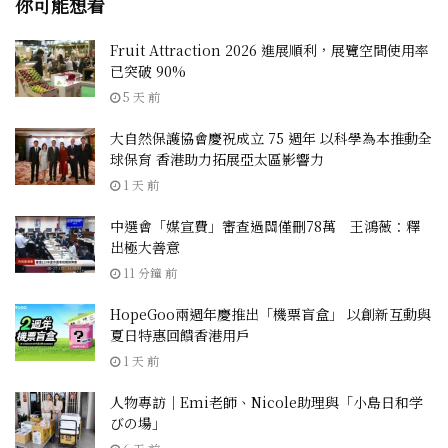
你可能想看
Fruit Attraction 2026 進展順利，展覽空間使用率
已突破 90%
5 天 前
大自然保護協會慶祝成立 75 週年 以科學為本推動全
球保育 香港助力拓展亞太區影響力
1 天 前
中選會「媒宣費」審查過關僅刪78萬 王鴻薇：釋
出極大善意
11 分鐘 前
HopeGoo兩週年慶推出「機票盲盒」 以創新互動與
夏日特惠回饋香港用戶
1 天 前
人物專訪｜Emi老師、Nicole助理與「小島日和学
びの場」