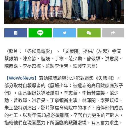
（照片：「冬候鳥電影」 、「文策院」提供/（左起）導演
蔡銀娟、陳俞諺、睦媄、丁寧、范少勳、曾敬驊、洪君昊、
陳彥嘉、李夢苡樺、監製李怡芳、監製李志薔）
【WoWoNews】
育幼院議題與兒少犯罪電影《失樂園》，
部分取材自報導者的《廢墟少年：被遺忘的高風險家庭孩子
們》，由蔡銀娟執導及編劇，李志薔、李怡芳監製，范少
勳、曾敬驊、洪君昊、丁寧領銜主演，林暉閔、李夢苡樺、
朱芷瑩特別演出。影片聚焦育幼院中的孩子、陪伴他們成長
的社工，以及年滿18歲必須離院、辛苦自力更生的年輕人，
描繪他們在現實壓力下所面臨的艱難處境，有人奮力求生，