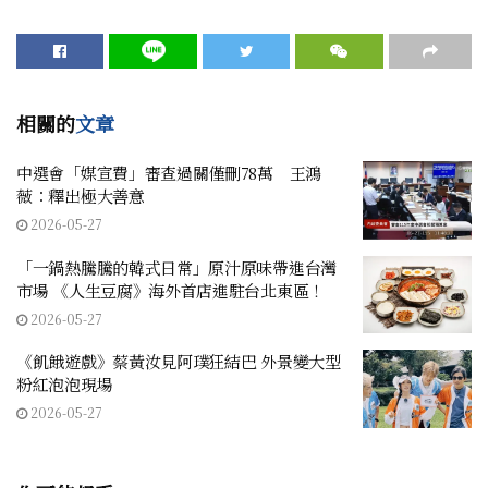
相關的
文章
中選會「媒宣費」審查過關僅刪78萬 王鴻
薇：釋出極大善意
2026-05-27
「一鍋熱騰騰的韓式日常」原汁原味帶進台灣
市場 《人生豆腐》海外首店進駐台北東區！
2026-05-27
《飢餓遊戲》蔡黃汝見阿璞狂結巴 外景變大型
粉紅泡泡現場
2026-05-27