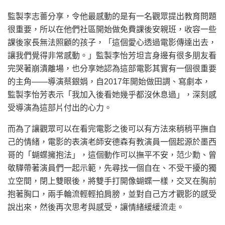
監製李志薔分享，令他最感動的是有一名觀眾提出教育問題
很重要，所以在他們社區開始做免費課後安親班，收容一些
課後家長無法照顧的孩子，「這個愛心透過電影傳達出去，
讓我們覺得非常感動。」監製李怡芳坦言身邊有很多朋友看
完哭著崩潰離場，也分享她認為這部電影其實有一個很重要
的主角——導演蔡銀娟，自2017年開始做田調、寫劇本，
監製李怡芳表示「我加入後看她幾乎都沒休息過」，深刻感
受導演為這部片付出的心力。
而為了讓觀眾可以在看完電影之後可以有方法來稍稍平撫自
己的情緒，電影的表演老師安德森有教演員一個起源於墨西
哥的「蝴蝶擁抱法」，這個動作可以撫平不安，范少勳、曾
敬驊帶著演員們一起示範，先尋找一個自在、不受干擾的獨
立空間，閉上雙眼後，將雙手打開像蝴蝶一樣，交叉在胸前
抱著胸口，兩手輪流輕輕拍肩膀，並對自己方才觀影的感受
說出來，然後再次思考與感受，讓情緒緩緩流走。