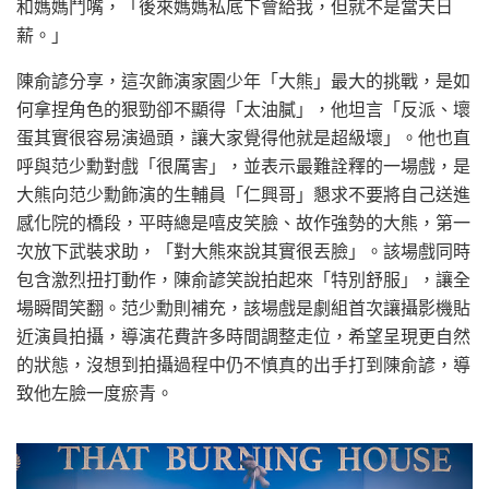
和媽媽鬥嘴，「後來媽媽私底下會給我，但就不是當天日
薪。」
陳俞諺分享，這次飾演家園少年「大熊」最大的挑戰，是如
何拿捏角色的狠勁卻不顯得「太油膩」，他坦言「反派、壞
蛋其實很容易演過頭，讓大家覺得他就是超級壞」。他也直
呼與范少勳對戲「很厲害」，並表示最難詮釋的一場戲，是
大熊向范少勳飾演的生輔員「仁興哥」懇求不要將自己送進
感化院的橋段，平時總是嘻皮笑臉、故作強勢的大熊，第一
次放下武裝求助，「對大熊來說其實很丟臉」。該場戲同時
包含激烈扭打動作，陳俞諺笑說拍起來「特別舒服」，讓全
場瞬間笑翻。范少勳則補充，該場戲是劇組首次讓攝影機貼
近演員拍攝，導演花費許多時間調整走位，希望呈現更自然
的狀態，沒想到拍攝過程中仍不慎真的出手打到陳俞諺，導
致他左臉一度瘀青。