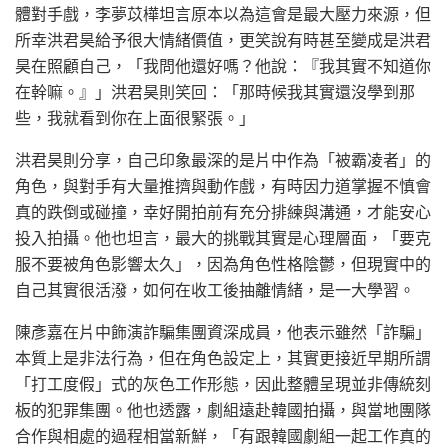
體對手戲，李夢苡樺坦言原本以為這會是最大壓力來源，但
所幸洪君昊給予很大情緒價值，更笑說有時甚至變成是洪君
昊在照顧自己，「我問他還好嗎？他說：『我其實不知道你
在幹嘛。』」洪君昊則笑回：「那時候我其實還沒學到那
些，我就看到你在上面很緊張。」
洪君昊則分享，自己印象最深的是片中作為「被霸凌者」的
角色，與對手有大量推擠與動作戲，有時因力道掌握不慎會
真的跌倒或碰撞，幸好開拍前有充分排練與溝通，才能安心
投入拍攝。他也坦言，最大的挑戰其實是心理層面，「要克
服不要被角色影響太久」，因為角色性格陰鬱，但現實中的
自己其實很活潑，如何在收工後抽離情緒，是一大學習。
陳彥嘉在片中飾演詐騙集團資深成員，他表示雖然「詐騙」
本質上是非法行為，但在角色設定上，其實更接近早期所謂
「打工度假」式的灰色工作形態，因此整體呈現並非傳統刻
板的犯罪集團。他也透露，劇組遠赴韓國拍攝，與當地團隊
合作與相處的過程相當新鮮，「有跟韓國劇組一起工作真的