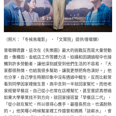
（照片：「冬候鳥電影」 、「文策院」提供/曾敬驊）
曾敬驊透露，這次在《失樂園》最大的挑戰反而是大量勞動
戲，像種田、金紙店工作等體力活，拍攝和田調過程中也接
觸到許多勞動者，讓他深刻感受到他們生活的不容易，「大
家都很熱情，也給我很多幫助，讓我更想把角色演好。」他
也分享，自己學生時期印象中沒有遇過中輟生，反而比較常
看到同學因家裡做生意，高中念到一半就回家幫忙。而他老
家經營早餐店，自己從小也常在店裡幫忙，甚至曾認真想過
如果大學畢業找不到方向，就回家接班當「早餐店二代」，
「從小就在幫忙，所以很得心應手，最擅長煎台，也滿耐熱
的。」他笑曝小時候幫家裡工作還曾和媽媽「談薪水」，會