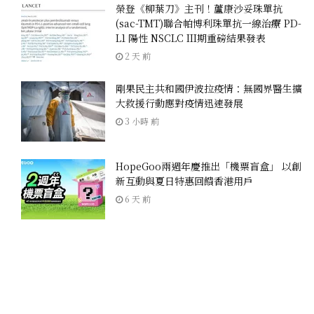
榮登《柳葉刀》主刊！蘆康沙妥珠單抗
(sac-TMT)聯合帕博利珠單抗一線治療 PD-
L1 陽性 NSCLC III期重磅結果發表
2 天 前
剛果民主共和國伊波拉疫情：無國界醫生擴
大救援行動應對疫情迅速發展
3 小時 前
HopeGoo兩週年慶推出「機票盲盒」 以創
新互動與夏日特惠回饋香港用戶
6 天 前