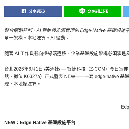
分享到FB
分享到LINE
整合網路控制、
AI 運維與能源管理的 Edge-Native 基礎設施
單一架構。本地運算。AI 驅動。
隨著 AI 工作負載向邊緣端遷移，企業基礎設施架構必須演進為可本地運算
台北
2026年6月1日
/美通社/ —
智捷科技（
Z-COM）今日宣佈，
館，攤位 K0327a）正式發表 NEW——一套 edge-nat
理，本地端運算。
Edg
NEW：Edge-Native 基礎設施平台