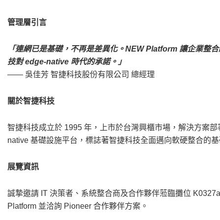
管理層引言
「連網已是基礎，不再是差異化。
NEW Platform 讓
技對 edge-native 時代的承諾。」
—— 吳佳芳 智捷科技股份有限公司 總經理
關於智捷科技
智捷科技成立於 1995 年，上市於台灣興櫃市場，解決方案部署於歐
native 基礎設施平台，標誌著智捷科技全面邁向軟硬整合的
展覽資訊
誠摯邀請 IT 決策者、系統整合商及合作夥伴蒞臨攤位 K0327a（
Platform 並洽詢 Pioneer 合作夥伴方案。