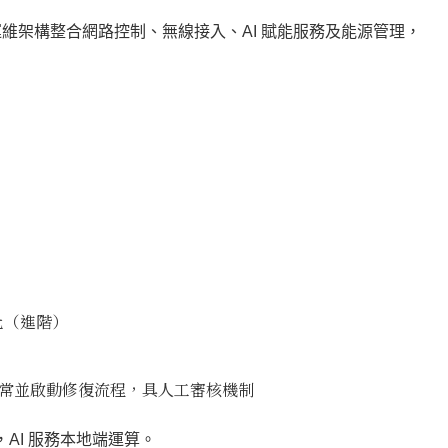
eless）以統一運維架構整合網路控制、無線接入、AI 賦能服務及能源管理，
化（進階）
常並啟動修復流程，具人工審核機制
 相容，AI 服務本地端運算。