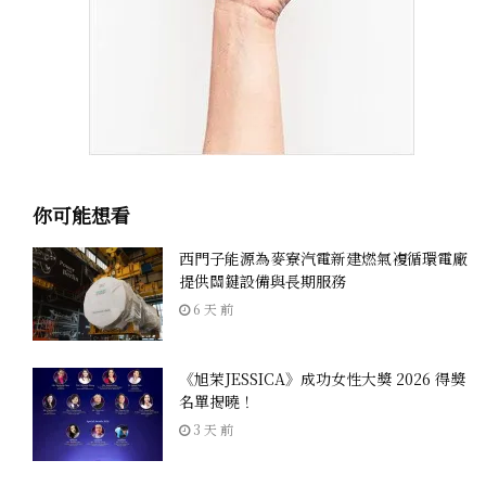
你可能想看
西門子能源為麥寮汽電新建燃氣複循環電廠
提供關鍵設備與長期服務
6 天 前
《旭茉JESSICA》成功女性大獎 2026 得獎
名單揭曉！
3 天 前