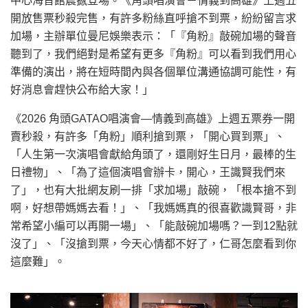
中心海音館震撼登場。《角頭唱演會－情義到高雄》上週五
開放售票秒殺完售，有許多粉絲直呼搶不到票，紛紛留言求
加場，主辦單位曼尼娛樂表示：「『角粉』敲碗加場的聲音
聽到了，我們絕對是希望有更多『角粉』可以看到我們用心
準備的演出，將在短時間內與各個單位溝通協調可能性，有
好消息會趕快公布給大家！」
《2026 角頭GATAO唱演會—情義到高雄》上週五票券一開
賣秒殺，有許多「角粉」順利搶到票，「開心買到票」、
「人生第一次演唱會獻給角頭了，還剛好生日月，最棒的生
日禮物」、「為了這個演唱會辦卡，開心，王識賢我們來
了」，也有大批網友刷一排「求加場」敲碗，「根本搶不到
啊，好想帶媽媽去看！」、「我媽媽真的很喜歡識賢哥，非
常希望小編可以再開一場」、「能敲碗加場嗎？一到12點就
沒了」、「沒搶到票，今天心情都不好了，仁哥怎麼看到你
這麼難」。