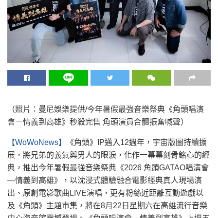
（照片：曼尼娛樂提供/今年暑假最強音樂祭典《角頭唱演
會－情義到高雄》秒殺完售 角頭演員合體振奮喊聲）
【WoWoNews】
《角頭》IP邁入12週年，宇宙版圖持續擴
展，將兄弟的義氣與男人的眼淚，化作一幕幕刻骨銘心的經
典，推出今年暑假最強音樂祭典《2026 角頭GATAO唱演會
—情義到高雄》，以沈浸式體驗融合電影經典真人現場演
出、原創電影歌曲LIVE演唱，更有粉絲近距離互動遊戲以
及《角頭》主題市集，將在8月22日星期六在高雄流行音樂