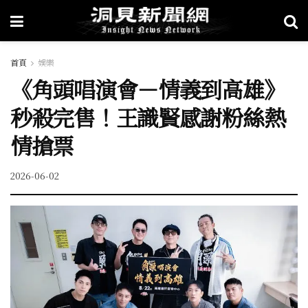
首頁
娛樂
《角頭唱演會－情義到高雄》
秒殺完售！王識賢感謝粉絲熱
情搶票
2026-06-02