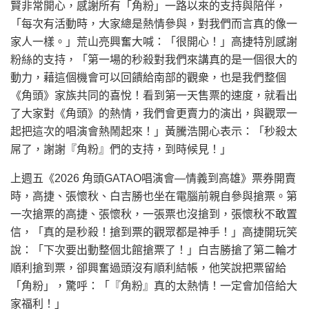
賢非常開心，感謝所有「角粉」一路以來的支持與陪伴，
「每次有活動時，大家總是熱情參與，對我們而言真的像一
家人一樣。」荒山亮興奮大喊：「很開心！」高捷特別感謝
粉絲的支持，「第一場的秒殺對我們來講真的是一個很大的
動力，藉這個機會可以回饋給南部的觀衆，也是我們整個
《角頭》家族共同的喜悅！看到第一天售票的速度，就看出
了大家對《角頭》的熱情，我們會更賣力的演出，與觀眾一
起把這次的唱演會熱鬧起來！」黃騰浩開心表示：「秒殺太
屌了，謝謝『角粉』們的支持，到時候見！」
上週五《2026 角頭GATAO唱演會—情義到高雄》票券開賣
時，高捷、張懷秋、白吉勝也坐在電腦前親自參與搶票。第
一次搶票的高捷、張懷秋，一張票也沒搶到，張懷秋不敢置
信，「真的是秒殺！搶到票的觀眾都是神手！」高捷開玩笑
說：「下次要出動整個北館搶票了！」白吉勝搶了第二輪才
順利搶到票，卻興奮過頭沒有順利結帳，他笑說把票留給
「角粉」，驚呼：「『角粉』真的太熱情！一定會加倍給大
家福利！」