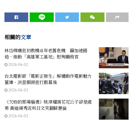
相關的
文章
林岱樺痛批初教機41年老舊危機 籲加速國
造、推動「高雄軍工基地」慰殉職飛官
2026-06-02
台北電影節「電影正發生」解構動作電影魅力
董瑋、洪昰顥揭密打戲幕後
2026-06-02
《欠妳的那場婚禮》姚淳耀演花花公子卻是處
男 黃迪揚秀流利日文笑翻蘇慧倫
2026-06-02