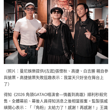
（照片：曼尼娛樂提供/(左起)張懷秋、高捷、白吉勝 親自參
與搶票，高捷搶票失敗逗趣表示：我當天只好坐在舞台上
了）
得知《2026 角頭GATAO唱演會—情義到高雄》順利秒殺完
售，全體幕前、幕後人員得知消息之後相當振奮。監製張威
縯開心表示：「『角粉』太給力了！感謝！再感謝！」王識