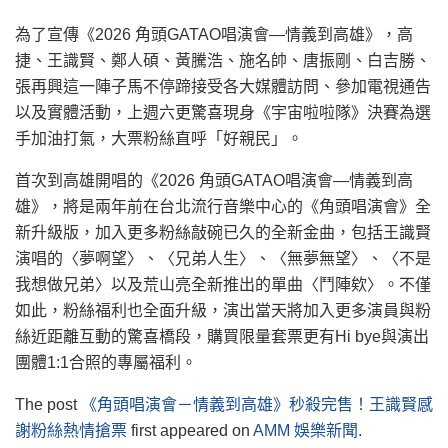
為了宣傳《2026 角頭GATAO唱演會—情義到高雄》，高
捷、王識賢、鄭人碩、黃騰浩、施名帥、唐振剛、白吉勝、
張再興這一陣子馬不停蹄接受各大媒體訪問、參加電視通告
以及實體活動，上週六更驚喜現身《宇宙啦啦隊》決賽為選
手加油打氣，大票粉絲直呼「好親民」。
首次到高雄開唱的《2026 角頭GATAO唱演會—情義到高
雄》，將是兩年前在台北流行音樂中心的《角頭唱演會》全
新升級版，加入更多粉絲敲碗已久的全新金曲，包括王識賢
演唱的〈夢啊望〉、〈兄弟人生〉、〈無夢無望〉、〈不是
我想做兄弟〉以及荒山亮全新推出的單曲〈鬥陣欸〉。不僅
如此，粉絲福利也全面升級，演出當天將加入更多演員與粉
絲近距離互動的驚喜橋段，購買限量套票更有Hi bye與演出
團體1:1合照的專屬福利。
The post
《角頭唱演會－情義到高雄》秒殺完售！王識賢感
謝粉絲熱情搶票
first appeared on
AMM 娛樂新聞
.