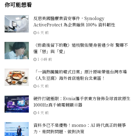
你可能想看
反思美國醫療業資安事件，Synology
ActiveProtect 為企業確保 100% 資料韌性
6 天 前
《妳最後留下的歌》道枝駿佑變身普通少年 驚曝不
懂「戀」與「愛」
1 小時 前
「一鍋熱騰騰的韓式日常」原汁原味帶進台灣市場
《人生豆腐》海外首店進駐台北東區！
6 天 前
硬件打破極限：Evnia攜手京東方發佈全球首款原生
1000Hz真千幀電競顯示器
4 天 前
資料多已不是優勢！momo：AI 時代真正的競爭
力，是問對問題、做對決策