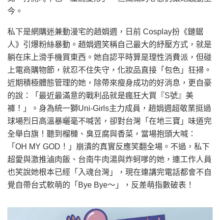
今。
私下是網購迷兼動漫宅的趙娟週，日前 Cosplay扮《鏈鋸
人》引爆粉絲暴動。趙娟週笑稱自己最大的紓壓方式，就是
躺在床上滑手機買東西。她自認平時算是理性消費派，但碰
上電商購物節，就忍不住失守，化妝品直接「包色」狂掃。
近期積極體態管理的她，除帶來瘦身成功的好消息，更自豪
的說：「最近最滿意的戰利品就是瘋狂大買『S號』美
褲！」。身為統一獅Uni-Girls主力成員，趙娟週超敬業挺過
球場烈日高溫暴曬毫不喊苦，卻對台灣「在地三寶」味道完
全舉白旗！聽到榴槤、臭豆腐與香菜，當場抱頭大喊：
「OH MY GOD！」崩潰的真實反應笑翻全場。不過，私下
超愛與激推滷肉飯、台南牛肉湯與炸蚵嗲的她，連工作人員
也笑說她根本已經「入魂台灣」，現在連講完電話都會不自
覺自帶台式軟萌的「Bye Bye～」，反差萌指數破表！