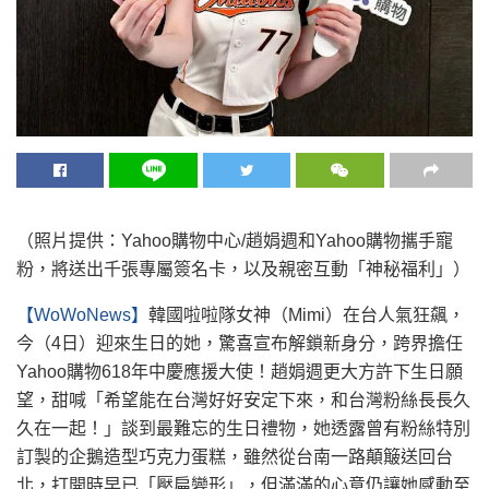
（照片提供：Yahoo購物中心/趙娟週和Yahoo購物攜手寵
粉，將送出千張專屬簽名卡，以及親密互動「神秘福利」）
【WoWoNews】
韓國啦啦隊女神（Mimi）在台人氣狂飆，
今（4日）迎來生日的她，驚喜宣布解鎖新身分，跨界擔任
Yahoo購物618年中慶應援大使！趙娟週更大方許下生日願
望，甜喊「希望能在台灣好好安定下來，和台灣粉絲長長久
久在一起！」談到最難忘的生日禮物，她透露曾有粉絲特別
訂製的企鵝造型巧克力蛋糕，雖然從台南一路顛簸送回台
北，打開時早已「壓扁變形」，但滿滿的心意仍讓她感動至