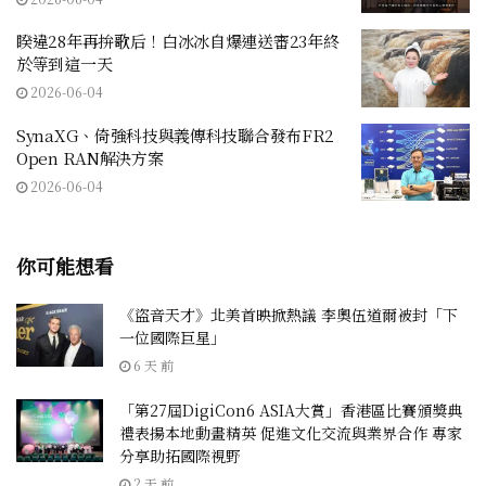
睽違28年再拚歌后！白冰冰自爆連送審23年終
於等到這一天
2026-06-04
SynaXG、倚強科技與義傳科技聯合發布FR2
Open RAN解決方案
2026-06-04
你可能想看
《盜音天才》北美首映掀熱議 李奧伍道爾被封「下
一位國際巨星」
6 天 前
「第27屆DigiCon6 ASIA大賞」香港區比賽頒獎典
禮表揚本地動畫精英 促進文化交流與業界合作 專家
分享助拓國際視野
2 天 前