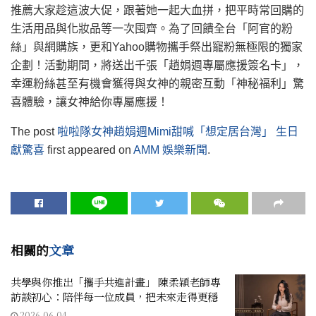
推薦大家趁這波大促，跟著她一起大血拼，把平時常回購的
生活用品與化妝品等一次囤齊。為了回饋全台「阿官的粉
絲」與網購族，更和Yahoo購物攜手祭出寵粉無極限的獨家
企劃！活動期間，將送出千張「趙娟週專屬應援簽名卡」，
幸運粉絲甚至有機會獲得與女神的親密互動「神秘福利」驚
喜體驗，讓女神給你專屬應援！
The post
啦啦隊女神趙娟週Mimi甜喊「想定居台灣」 生日
獻驚喜
first appeared on
AMM 娛樂新聞
.
相關的
文章
共學與你推出「攜手共進計畫」 陳柔穎老師專
訪談初心：陪伴每一位成員，把未來走得更穩
2026-06-04