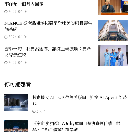
李洋允一個月內回覆
2026-06-04
NIANCE 從產品領域拓展至全球美容與長壽生
態系統
2026-06-04
醫師一句「我要治癒你」讓沈玉琳淚崩：要牽
女兒走紅毯
2026-06-04
你可能想看
技嘉擴大 AI TOP 生態系版圖，迎接 AI Agent 新時
代
2 天 前
《宇宙啦啦隊》W!nky成團日總決賽創佳績！銀
赫、牛奶合體掀社群暴動